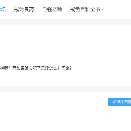
论坛
戒为良药
自强老师
戒色百科全书
拦截？而如果确实犯了意淫怎么补回来？
我来回