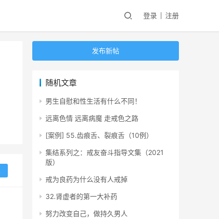
登录
注册
发布新帖
随机文章
男生自慰和性生活有什么不同！
远离色情 远离病魔 走戒色之路
[案例] 55.齿痕舌、裂痕舌（10例）
集结系列之：戒友奋斗指导文集（2021
版）
复
戒为良药为什么没有人戒掉
32.肾虚者的第一大补药
努力改变自己，做持久男人