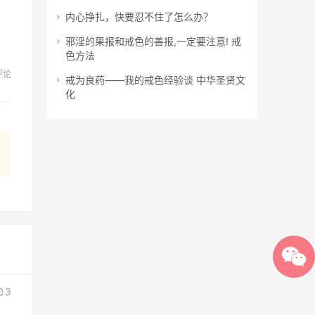
内心挣扎，快要忍不住了怎么办？
邪淫的果报和戒色的善报,一定要注意! 戒
色方法
评论
戒为良药——我的戒色经验谈 中华圣贤文
化
3