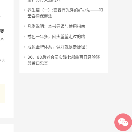
养生篇（十）:面容有光泽的好办法——叩
心：如果你染上sy，请不要怕，好好面对他，戒除了，走出这片沼泽地，我们在纯净的蓝天下等你！
齿吞津保健法
凡例说明：本书导读与使用指南
要
戒色一年多，回头望望走过的路
人
戒色金牌体系，做好就是走捷径！
36、80后老会员实践七部曲百日经验谈
评论
兼苦口忠言