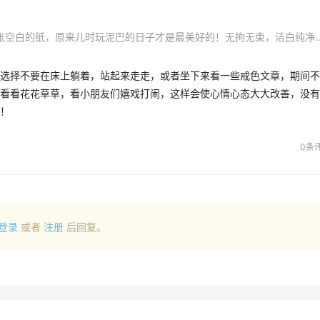
我们每个人最初来到这个世界的时候都是一张空白的纸，原来儿时玩泥巴的日子才是最美好的！无拘无束，洁白纯净。前辈们的话使我重获信
选择不要在床上躺着，站起来走走，或者坐下来看一些戒色文章，期间不
看看花花草草，看小朋友们嬉戏打闹，这样会使心情心态大大改善，没有
！
0条
登录
或者
注册
后回复。