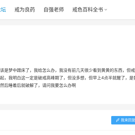
论坛
戒为良药
自强老师
戒色百科全书
该是梦中蹭床了，我给怎么办，我没有前几天很少看到黄黄的东西，但戒
起，我明白这一定是破戒高峰期了，但没多想，但早上4点半就醒了，是
然后睡着后就破解了，请问我要怎么办啊
我来回