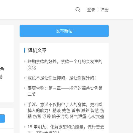
登录
注册
发布新帖
随机文章
短期禁欲的好处，禁欲一个月的会发生的
变化
色
勃
戒色不是让你压抑的，是让你提升的！
寿康宝鉴：第三章——戒淫的福善实例第
二节
手淫、意淫不仅掏空了人的身体，更吞噬
掉人的脑力！精液 戒色 善书 滋养 智慧 伤
精 伤肾 浮躁 脑子混乱 肾气泄露 心火亢盛
复
18.申明九：化解欲望和负能量，做行善去
恶，力行天道的人