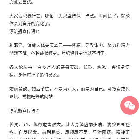
愿意去尝试。
大家要积极行善，哪怕一天只坚持做一点点。时间长了，就能
体会到自身的变化了。
漂流瓶宣传语1：
和邪淫，消耗人体先天本元——肾精。导致体力、脑力和精力
渐渐下降，各种症状缠身。年纪轻轻身体就不行了。
各大论坛共一百多万人的亲身实践：长期、纵欲，会伤身伤
精。身体垮掉了追悔莫及。
婚前禁欲、婚后节欲，不是为别人，而是为自己。可搜索戒色
论坛、戒撸吧等戒网站
漂流瓶宣传语2：
长期、YY、纵欲危害很大。让人身体虚弱多病、满脸豆豆痤
疮、白发脱发。前列腺炎、尿频尿不尽、早泄阳痿。精神萎