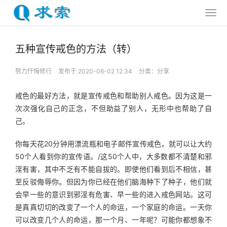
五种宣传戒色的方法（转）
努力忏悔修行
发布于 2020-06-02 12:34
分类：
分享
戒色的最好方法，就是宣传戒色和帮助别人戒色。因为这是一
次次强化自己的正念，不但助益了别人，无形中也帮助了自
己。
你每天花20分钟用漂流瓶和电子邮件宣传戒色，就可以让大约
50个人看到你的宣传语。/这50个人中，大多数都不清楚和邪
淫有害，其中不乏有不能自拔的。即使他们看到后不相信，甚
至反驳侮辱你。但因为你已经在他们脑海种下了种子，他们就
会早一些的意识到邪淫有危害、早一些的进入戒色网站。这可
是真真切切的改变了一个人的命运，一个家庭的命运。一天你
可以改变几个人的命运，那一个月、一年呢？可能你都想象不