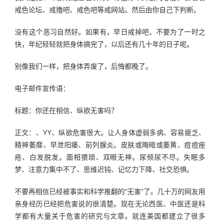
戒色论坛、戒撸吧、戒色吧等戒网站。然后由你自己下判断。
没有这个恶习自然好。如果有，早日戒掉吧，不要为了一时之
快，年纪轻轻就把身体搞完了，以后还有几十年的日子呢。
别像我们一样，把身体弄废了，后悔都晚了。
电子邮件宣传语：
标题：你还在相信、纵欲无害吗？
正文：、YY、纵欲危害很大。让人身体虚弱多病、容易疲乏、
精神萎靡、早泄阳痿、前列腺炎。皮肤或晦暗或萎黄、痘痘痤
疮、白发脱发。面相猥琐、双眼无神。尿频尿不尽。失眠多
梦、注意力集中不了、思维迟钝、记忆力下降、社交恐惧。
不要再相信已经被事实和科学推翻的“无害”了。几十万的网友用
亲身经历已经把危害说的很清楚。现在无论西医、中医还是科
学都有大量关于危害的研究与文章。就连美国都建立了很多