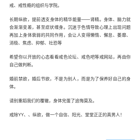
戒、戒性瘾的组织与学院。
长期纵欲，提前透支身体的精华能量——肾精。身体、脑力就
会渐渐变差，甚至症状缠身。沉迷于色情导致心理上出现问题
再加上身体衰弱的共同作用，会让人变得懒惰、懈怠、萎靡、
消极、焦虑、抑郁、社恐等
希望你以开放的心态看看戒色论坛、戒色吧等戒网站，再由你
自己做判断。
婚前禁欲，婚后节欲，不是为别人，而是为了保养好自己的身
体。
请别重蹈我们的覆辙，身体完蛋了追悔莫及。
戒除YY、、纵欲，做一个自信、阳光、堂堂正正的真男人！