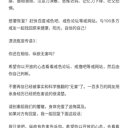
靡、面相猥琐、注意力涣散、思维迟钝、记忆力下降、社交恐
惧。
想要恢复？赶快百度戒色吧、戒色论坛等戒网站。与100多万
戒友一起找回原来健康，阳光，自信的自己！
漂流瓶宣传语3：
你还在相信、纵欲无害吗？
希望你以开放的心态看看戒色论坛、戒撸吧等戒网站，然后由
你自己判断。
不要再信已经被事实和科学推翻的“无害”了。一百多万的网友用
亲身经历已经把危害说的很清楚。
请别重蹈我们的覆辙，身体完蛋了追悔莫及。
如果对方有回复，我一般回复下面这段话：
我只是把、纵欲有危害告诉你。希望你以开放的心态，去看看