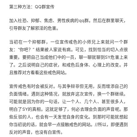
第三种方法：QQ群宣传
加入社恐、抑郁、焦虑、男性疾病的qq群。然后在群里聊天，
引导群友了解邪淫的危害。
当初在一个抑郁群，一位宣传戒色的小师兄上来就问一个群
友：“你吧？” 结果被人家说有病。可见，找到恰当的切入点很
重要。要把自己当成他们中的一员，聊一聊就聊到SY危害上来
了。之后说明自己的症状，和戒色后身体、心理上的改变。并
且推荐对方看看这些戒色网站。
宣传戒色有时会被反对。与其争辩非但无用，反而增添自己的
负面情绪。遇到这种情况，就放弃这次宣传，换一个群继续。
可能就是因为你的一句话，让一个人、几个人、甚至很多人，
明白了SY的真相。这就足够了，何必去理会负面的声音呢。那
些反驳的人，也会有一天发觉自身的变化。到那时可能就想起
你当初说的话，就会早一点接触戒色的网站。//所以，即便遇到
反对的声音，也没有白宣传。