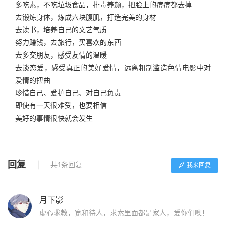
多吃素，不吃垃圾食品，排毒养颜，把脸上的痘痘都去掉
去锻炼身体，炼成六块腹肌，打造完美的身材
去读书，培养自己的文艺气质
努力赚钱，去旅行，买喜欢的东西
去多交朋友，感受友情的温暖
去谈恋爱，感受真正的美好爱情，远离粗制滥造色情电影中对
爱情的扭曲
珍惜自己、爱护自己、对自己负责
即使有一天很难受，也要相信
美好的事情很快就会发生
回复
共1条回复
我来回复
月下影
虚心求教，宽和待人，求索里面都是家人，爱你们噢！