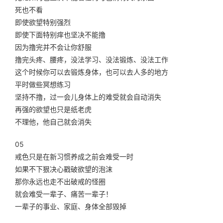
死也不看
即使欲望特别强烈
即使下面特别痒也坚决不能撸
因为撸完并不会让你舒服
撸完头疼、腰疼，没法学习、没法锻炼、没法工作
这个时候你可以去锻炼身体，也可以去人多的地方
平时做些冥想练习
坚持不撸，过一会儿身体上的难受就会自动消失
再强的欲望也只是纸老虎
不理他，他自己就会消失
05
戒色只是在新习惯养成之前会难受一时
如果不下狠决心戳破欲望的泡沫
那你永远也走不出破戒的怪圈
就会难受一辈子、痛苦一辈子！
一辈子的事业、家庭、身体全部毁掉