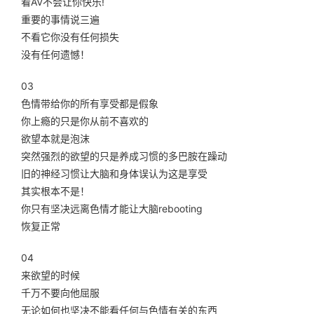
看AV不会让你快乐!
重要的事情说三遍
不看它你没有任何损失
没有任何遗憾！
03
色情带给你的所有享受都是假象
你上瘾的只是你从前不喜欢的
欲望本就是泡沫
突然强烈的欲望的只是养成习惯的多巴胺在躁动
旧的神经习惯让大脑和身体误认为这是享受
其实根本不是！
你只有坚决远离色情才能让大脑rebooting
恢复正常
04
来欲望的时候
千万不要向他屈服
无论如何也坚决不能看任何与色情有关的东西