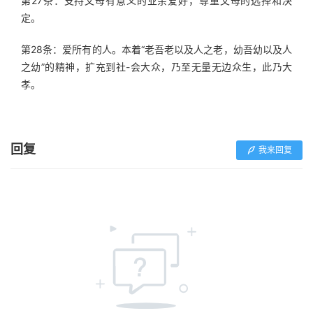
第27条：支持父母有意义的业余爱好，尊重父母的选择和决
定。
第28条：爱所有的人。本着“老吾老以及人之老，幼吾幼以及人
之幼”的精神，扩充到社-会大众，乃至无量无边众生，此乃大
孝。
回复
我来回复