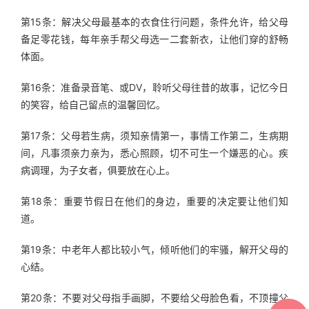
第15条：解决父母最基本的衣食住行问题，条件允许，给父母
备足零花钱，每年亲手帮父母选一二套新衣，让他们穿的舒畅
体面。
第16条：准备录音笔、或DV，聆听父母往昔的故事，记忆今日
的笑容，给自己留点的温馨回忆。
第17条：父母若生病，须知亲情第一，事情工作第二，生病期
间，凡事须亲力亲为，悉心照顾，切不可生一个嫌恶的心。疾
病调理，为子女者，俱要放在心上。
第18条：重要节假日在他们的身边，重要的决定要让他们知
道。
第19条：中老年人都比较小气，倾听他们的牢骚，解开父母的
心结。
第20条：不要对父母指手画脚，不要给父母脸色看，不顶撞父