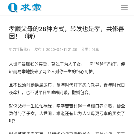
孝顺父母的28种方式，转发也是孝，共修善
因！（转）
努力忏悔修行
发布于 2020-04-11 21:39
分类：
分享
人世间最赚钱的买卖，莫过于为人子女。一声“爸爸”“妈妈”，便
轻而易举地换来了两个人对你一生的细心呵护。
且不说幼时勤换屎尿布，童年时代灯下悉心教导，青年时代日
夜牵挂，也不说平日里嘘寒问暖，撒娇包容。
就说父母一生忙忙碌碌，辛辛苦苦讨得一点糊口养命钱，便全
数付与了子女，人世间，难道还有比为人父母更亏本的买卖了
吗？