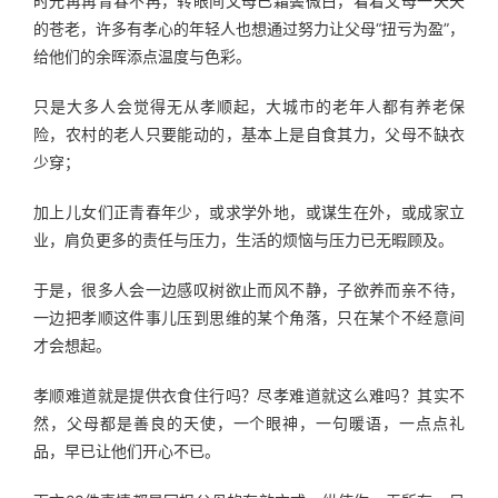
时光苒苒青春不再，转眼间父母已霜鬓微白，看着父母一天天
的苍老，许多有孝心的年轻人也想通过努力让父母“扭亏为盈”，
给他们的余晖添点温度与色彩。
只是大多人会觉得无从孝顺起，大城市的老年人都有养老保
险，农村的老人只要能动的，基本上是自食其力，父母不缺衣
少穿；
加上儿女们正青春年少，或求学外地，或谋生在外，或成家立
业，肩负更多的责任与压力，生活的烦恼与压力已无暇顾及。
于是，很多人会一边感叹树欲止而风不静，子欲养而亲不待，
一边把孝顺这件事儿压到思维的某个角落，只在某个不经意间
才会想起。
孝顺难道就是提供衣食住行吗？尽孝难道就这么难吗？其实不
然，父母都是善良的天使，一个眼神，一句暖语，一点点礼
品，早已让他们开心不已。