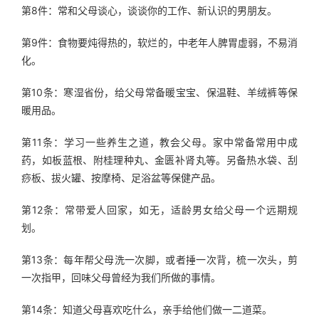
第8件：常和父母谈心，谈谈你的工作、新认识的男朋友。
第9件：食物要炖得热的，软烂的，中老年人脾胃虚弱，不易消
化。
第10条：寒湿省份，给父母常备暖宝宝、保温鞋、羊绒裤等保
暖用品。
第11条：学习一些养生之道，教会父母。家中常备常用中成
药，如板蓝根、附桂理种丸、金匮补肾丸等。另备热水袋、刮
痧板、拔火罐、按摩椅、足浴盆等保健产品。
第12条：常带爱人回家，如无，适龄男女给父母一个远期规
划。
第13条：每年帮父母洗一次脚，或者捶一次背，梳一次头，剪
一次指甲，回味父母曾经为我们所做的事情。
第14条：知道父母喜欢吃什么，亲手给他们做一二道菜。