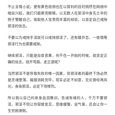
不止言情小说，更有黄色视频也在以营利的目的悄然在网络中
暗自兴起，我们只能擦亮眼睛，以无数人在邪淫中身先士卒的
例子警醒自己，吸取他人宝贵而丰富的经验，以坚定自己戒除
邪淫的信念。
不要以为戒除手淫就可以戒除邪淫了，还有婚外恋、一夜情等
邪淫行为也需要戒除。
继续邪淫，只能是自食恶果，何不在一开始的时候，就坚定正
确的信念，绕开弯路，走正道呢？
当然邪淫不是导致失败的唯一因素，但邪淫者的最终下场必然
是灵魂堕落、福报消耗完毕，现实必定不如意，无论曾经再风
光，身染邪淫，必定下场惨烈。
所以我以自己的亲身血泪教训，告诫有缘的人，千万不要邪
淫，邪淫不但让你容貌变丑，思维缓慢，运气差，还会让你一
生穷困潦倒。