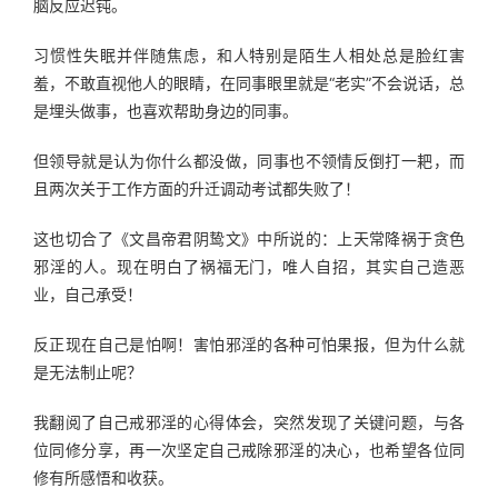
脑反应迟钝。
习惯性失眠并伴随焦虑，和人特别是陌生人相处总是脸红害
羞，不敢直视他人的眼睛，在同事眼里就是“老实”不会说话，总
是埋头做事，也喜欢帮助身边的同事。
但领导就是认为你什么都没做，同事也不领情反倒打一耙，而
且两次关于工作方面的升迁调动考试都失败了！
这也切合了《文昌帝君阴鸷文》中所说的：上天常降祸于贪色
邪淫的人。现在明白了祸福无门，唯人自招，其实自己造恶
业，自己承受！
反正现在自己是怕啊！害怕邪淫的各种可怕果报，但为什么就
是无法制止呢？
我翻阅了自己戒邪淫的心得体会，突然发现了关键问题，与各
位同修分享，再一次坚定自己戒除邪淫的决心，也希望各位同
修有所感悟和收获。