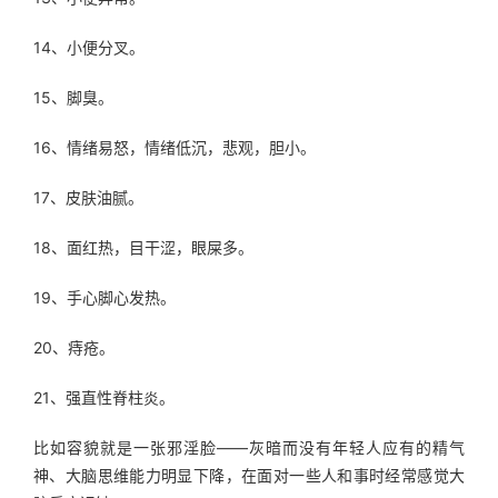
14、小便分叉。
15、脚臭。
16、情绪易怒，情绪低沉，悲观，胆小。
17、皮肤油腻。
18、面红热，目干涩，眼屎多。
19、手心脚心发热。
20、痔疮。
21、强直性脊柱炎。
比如容貌就是一张邪淫脸——灰暗而没有年轻人应有的精气
神、大脑思维能力明显下降，在面对一些人和事时经常感觉大