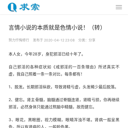
言情小说的本质就是色情小说！（转）
努力忏悔修行
发布于 2020-04-12 23:08
分类：
分享
本人女，今年28岁，身犯邪淫已经十年了。
自己邪淫的各种症状如《戒邪淫的一百条理由》所述真实不
虚，我自己照着一条一条对比，每条都有！
1、脱发。长期邪淫纵欲，导致肾精亏虚，头发稀少最后脱落。
2、健忘。肾主骨髓，脑髓通过脊髓连肾，肾精亏损，你再继续
邪淫，必然身体只能通过熬脑中精髓，故而健忘。
3、眼花，黑眼圈，视力模糊，眼睛浑浊不堪。肾病一般呈黑
色，所以有肾病的人，一般脸色黑。