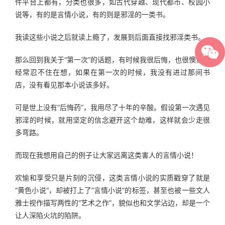
件平台上都有，分类也很多，如古代穿越、现代都市、校园小
说等，有的是言情小说，有的则是邪淫的一类书。
我读这些小说之后就读上瘾了，发展到后面直接找邪淫类书。
那么回到我关于“第一次”的话题，有时候我很后悔，也很懊恼，
经常忍不住在想，如果在第一次的时候，我没有进过那间书
店，没有看见那本小说该多好。
可是世上没有“后悔药”，我用尽了十年的辛酸。假设第一次遇见
邪淫的时候，就用坚定的信念避开这个劫难，这样就会少走很
多弯路。
而现在我想用自己的例子让大家远离这类害人的言情小说！
欢愉和享受只是片刻的沉侵，这类言情小说的实质戳穿了就是
“黄色小说“，却被打上了”言情小说”的标签，甚至也被一些文人
雅士视作描写两性的“艺术之作”，貌似也和文学沾边，却是一个
让人深陷火坑的陷阱。