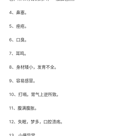
4、鼻塞。
5、痤疮。
6、口臭。
7、耳鸣。
8、身材矮小，发育不全。
9、容易感冒。
10、打嗝。胃气上逆所致。
11、腹满腹胀。
12、失眠，梦多，口腔溃疡。
13、小便异常。