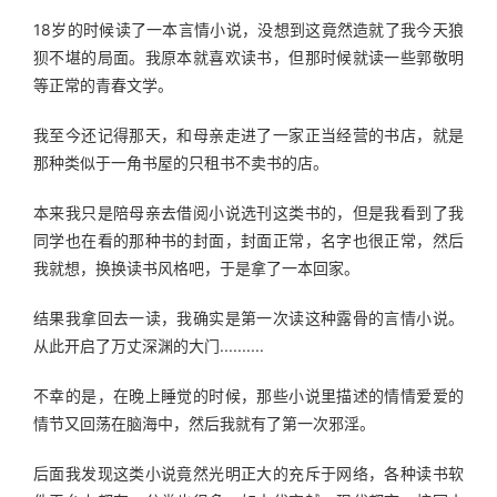
18岁的时候读了一本言情小说，没想到这竟然造就了我今天狼
狈不堪的局面。我原本就喜欢读书，但那时候就读一些郭敬明
等正常的青春文学。
我至今还记得那天，和母亲走进了一家正当经营的书店，就是
那种类似于一角书屋的只租书不卖书的店。
本来我只是陪母亲去借阅小说选刊这类书的，但是我看到了我
同学也在看的那种书的封面，封面正常，名字也很正常，然后
我就想，换换读书风格吧，于是拿了一本回家。
结果我拿回去一读，我确实是第一次读这种露骨的言情小说。
从此开启了万丈深渊的大门..........
不幸的是，在晚上睡觉的时候，那些小说里描述的情情爱爱的
情节又回荡在脑海中，然后我就有了第一次邪淫。
后面我发现这类小说竟然光明正大的充斥于网络，各种读书软