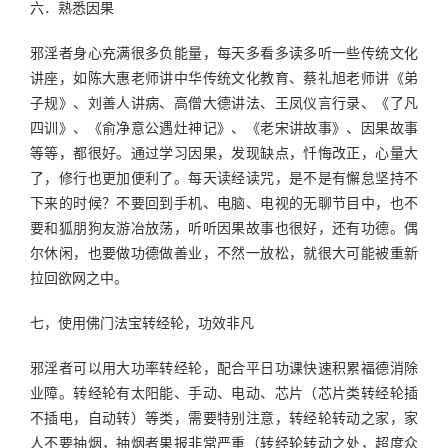
六．熟悉因果
邪淫者身心充满很多负能量，每天多看多读多听一些传统文化
讲座，如陈大惠老师讲中华传统文化教育、蔡礼旭老师讲《弟
子规》、刘善人讲病、高僧大德讲法、王凤仪言行录、《了凡
四训》、《俞净意公遇灶神记》、《老宋讲故事》、因果故事
等等，都很好。通过学习因果，发现缺点，忏悔改正，心量大
了，修行也更加便利了。每天读经读咒，是不是有懈怠坚持不
下来的时候？不要回到手机、电脑、电视的无聊节目中，也不
要和狐朋狗友游冶放荡，听听因果故事也很好，还有功德。偶
尔休闲，也要做功德做善业，不然一放松，就很大可能被重新
拉回欲网之中。
七，使用佛门法宝转经轮，功效非凡
邪淫者可以用大功率转经轮，配合平日功课快速积累福德消除
业障。转经轮有太阳能、手动、电动、芯片（芯片类转经轮插
不插电，自动转）等类，需要特别注意，转经轮转动之家，家
人不要抽烟，抽烟者果报非常严重（转经轮转动之处，超度众