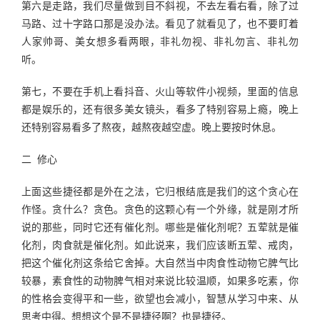
第六是走路，我们尽量做到目不斜视，不去左看右看，除了过
马路、过十字路口那是没办法。看见了就看见了，也不要盯着
人家帅哥、美女想多看两眼，非礼勿视、非礼勿言、非礼勿
听。
第七，不要在手机上看抖音、火山等软件小视频，里面的信息
都是娱乐的，还有很多美女镜头，看多了特别容易上瘾，晚上
还特别容易看多了熬夜，越熬夜越空虚。晚上要按时休息。
二  修心
上面这些捷径都是外在之法，它归根结底是我们的这个贪心在
作怪。贪什么？贪色。贪色的这颗心有一个外缘，就是刚才所
说的那些，同时它还有催化剂。哪些是催化剂呢？五荤就是催
化剂，肉食就是催化剂。如此说来，我们应该断五荤、戒肉，
把这个催化剂这条给它舍掉。大自然当中肉食性动物它脾气比
较暴，素食性的动物脾气相对来说比较温顺，如果多吃素，你
的性格会变得平和一些，欲望也会减小，智慧从学习中来、从
思考中得。想想这个是不是捷径啊？也是捷径。