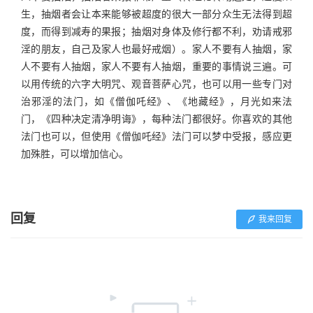
生，抽烟者会让本来能够被超度的很大一部分众生无法得到超
度，而得到减寿的果报；抽烟对身体及修行都不利，劝请戒邪
淫的朋友，自己及家人也最好戒烟）。家人不要有人抽烟，家
人不要有人抽烟，家人不要有人抽烟，重要的事情说三遍。可
以用传统的六字大明咒、观音菩萨心咒，也可以用一些专门对
治邪淫的法门，如《僧伽吒经》、《地藏经》，月光如来法
门，《四种决定清净明诲》，每种法门都很好。你喜欢的其他
法门也可以，但使用《僧伽吒经》法门可以梦中受报，感应更
加殊胜，可以增加信心。
回复
我来回复