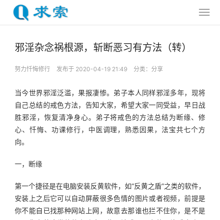
邪淫杂念祸根源，斩断恶习有方法（转）
努力忏悔修行
发布于 2020-04-19 21:49
分类：
分享
当今世界邪淫泛滥，果报凄惨。弟子本人同样邪淫多年，现将
自己总结的戒色方法，告知大家，希望大家一同受益，早日战
胜邪淫，恢复清净身心。弟子将戒色的方法总结为断缘、修
心、忏悔、功课修行，中医调理，熟悉因果，法宝共七个方
向。
一，断缘
第一个捷径是在电脑安装反黄软件，如“反黄之盾”之类的软件，
安装上之后它可以自动屏蔽很多色情的图片或者视频，前提是
你不能自已找那种网站上网，故意去那谁也拦不住你，是不是