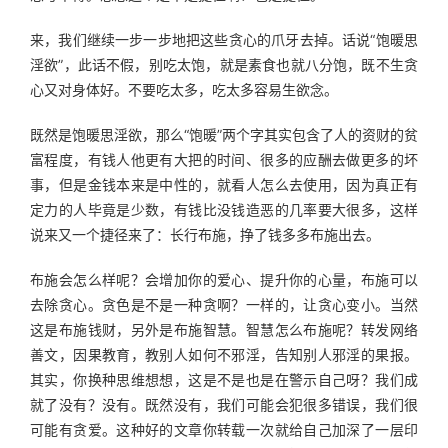
来，我们继续一步一步地把这些贪心的爪牙去掉。话说“饱暖思
淫欲”，此话不假，别吃太饱，就是素食也就八分饱，既不生贪
心又对身体好。不要吃太多，吃太多容易生欲念。
既然是饱暖思淫欲，那么“饱暖”两个字其实包含了人的资财的贫
富程度，有钱人他更有大把的时间、很多的应酬去做更多的坏
事，但是金钱本来是中性的，就看人怎么去使用，因为真正有
定力的人毕竟是少数，有钱比没钱造恶的几率要大很多，这样
说来又一个捷径来了：长行布施，挣了钱多多布施出去。
布施会怎么样呢？会增加你的爱心、提升你的心量，布施可以
去除贪心。贪色是不是一种贪啊？一样的，让贪心变小。当然
这是布施钱财，另外是布施智慧。智慧怎么布施呢？转发网络
善文，因果教育，教别人如何不邪淫，告知别人邪淫的果报。
其实，你换种思维想想，这是不是也是在警示自己呀？我们成
就了没有？没有。既然没有，我们可能会犯很多错误，我们很
可能有贪爱。这种好的文章你转载一次就给自己加深了一层印