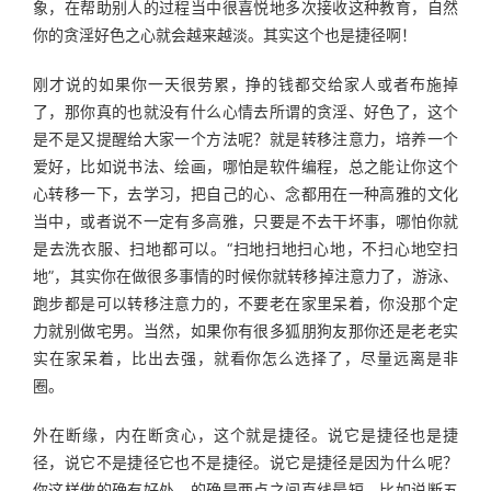
象，在帮助别人的过程当中很喜悦地多次接收这种教育，自然
你的贪淫好色之心就会越来越淡。其实这个也是捷径啊！
刚才说的如果你一天很劳累，挣的钱都交给家人或者布施掉
了，那你真的也就没有什么心情去所谓的贪淫、好色了，这个
是不是又提醒给大家一个方法呢？就是转移注意力，培养一个
爱好，比如说书法、绘画，哪怕是软件编程，总之能让你这个
心转移一下，去学习，把自己的心、念都用在一种高雅的文化
当中，或者说不一定有多高雅，只要是不去干坏事，哪怕你就
是去洗衣服、扫地都可以。“扫地扫地扫心地，不扫心地空扫
地”，其实你在做很多事情的时候你就转移掉注意力了，游泳、
跑步都是可以转移注意力的，不要老在家里呆着，你没那个定
力就别做宅男。当然，如果你有很多狐朋狗友那你还是老老实
实在家呆着，比出去强，就看你怎么选择了，尽量远离是非
圈。
外在断缘，内在断贪心，这个就是捷径。说它是捷径也是捷
径，说它不是捷径它也不是捷径。说它是捷径是因为什么呢？
你这样做的确有好处，的确是两点之间直线最短。比如说断五