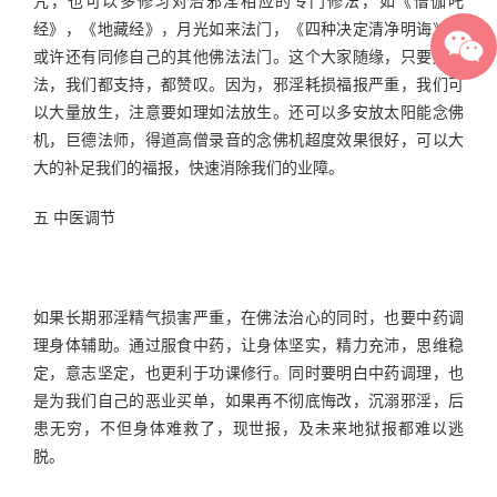
咒，也可以多修习对治邪淫相应的专门修法，如《僧伽吒
经》，《地藏经》，月光如来法门，《四种决定清净明诲》，
或许还有同修自己的其他佛法法门。这个大家随缘，只要是正
法，我们都支持，都赞叹。因为，邪淫耗损福报严重，我们可
以大量放生，注意要如理如法放生。还可以多安放太阳能念佛
机，巨德法师，得道高僧录音的念佛机超度效果很好，可以大
大的补足我们的福报，快速消除我们的业障。
五 中医调节
如果长期邪淫精气损害严重，在佛法治心的同时，也要中药调
理身体辅助。通过服食中药，让身体坚实，精力充沛，思维稳
定，意志坚定，也更利于功课修行。同时要明白中药调理，也
是为我们自己的恶业买单，如果再不彻底悔改，沉溺邪淫，后
患无穷，不但身体难救了，现世报，及未来地狱报都难以逃
脱。