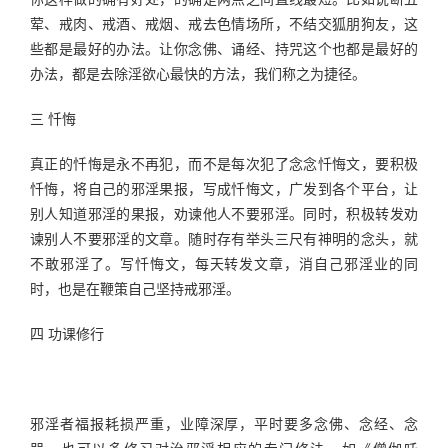
荤、戒肉、戒酒、戒烟、戒去色情场所，不结交狐朋狗友，这
些都是最好的办法。让你念佛、诵经、持咒这个也都是最好的
办法，都是去除淫欲心最快的方法，我们称之为捷径。
三 忏悔
真正的忏悔是永不再犯，而不是每次犯了念念忏悔文，要积极
忏悔，将自己的邪淫果报，写成忏悔文，广发到各个平台，让
别人知道邪淫的果报，劝谏他人不要邪淫。同时，积极转发劝
谏别人不要邪淫的文章。随时存有举头三尺有神明的念头，就
不敢邪淫了。写忏悔文，每天转发文章，消自己邪淫业的同
时，也是在鞭策自己坚持戒邪淫。
四 功课修行
邪淫者福报耗损严重，业障深厚，平时要多念佛、念经、念