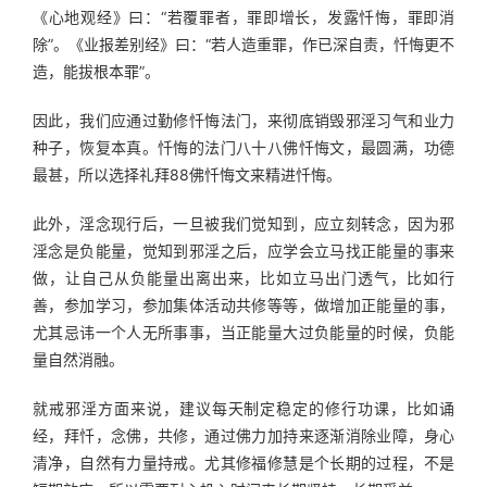
《心地观经》曰：“若覆罪者，罪即增长，发露忏悔，罪即消
除”。《业报差别经》曰：“若人造重罪，作已深自责，忏悔更不
造，能拔根本罪”。
因此，我们应通过勤修忏悔法门，来彻底销毁邪淫习气和业力
种子，恢复本真。忏悔的法门八十八佛忏悔文，最圆满，功德
最甚，所以选择礼拜88佛忏悔文来精进忏悔。
此外，淫念现行后，一旦被我们觉知到，应立刻转念，因为邪
淫念是负能量，觉知到邪淫之后，应学会立马找正能量的事来
做，让自己从负能量出离出来，比如立马出门透气，比如行
善，参加学习，参加集体活动共修等等，做增加正能量的事，
尤其忌讳一个人无所事事，当正能量大过负能量的时候，负能
量自然消融。
就戒邪淫方面来说，建议每天制定稳定的修行功课，比如诵
经，拜忏，念佛，共修，通过佛力加持来逐渐消除业障，身心
清净，自然有力量持戒。尤其修福修慧是个长期的过程，不是