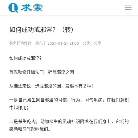
如何成功戒邪淫？（转）
努力忏悔修行
发布于 2021-01-27 21:06
分类：
分享
如何成功戒邪淫？
首先勤修忏悔法门，铲除邪淫之因
从佛法来说，造成邪淫的因，最根本有２种！
一是自己累生累世邪淫的习惯，行为，习气毛病，在我们意识
中起作用；
二是杀生吃肉，动物众生的灵魂神识附着在我们身上，它们的
磁场和习气影响我们。