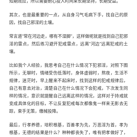
短期效应，所以需要耐心投入时间来长期坚持，长期受益。
其次，也是最重要的一点，从自身习气毛病下手，找自己的原
因，找自己邪淫的土壤。
常言道“常在河边走，哪有不湿脚”，这样做呢就是找到自己犯邪
淫的雷点，然后练习避开犯戒雷点，远离“河边”远离犯戒的土
壤。
比如我个人经验，我思考自己在什么情况下犯邪淫，对照下图
所示，无聊时，情绪受伤低落时，身体虚弱时，熬夜，生活不
规律，迷茫时，早上醒来不起床时，找到这样的犯戒规律后，
自己有意去对治，清楚自己在什么情况下会犯戒，下次发生同
样的情况，意识就提醒自己远离这样的情况，这样对于持戒就
变成具体化的目标，不让反复犯戒每次都像鬼一样来无影去无
踪，束手无策，缴械投降。
最后，行孝养德，培积根基，百善孝为先，万恶淫为首，孝为
根基，无德的结果是什么？种种都丧失了，唯有把孝做好了，