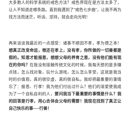
大多数人的科学系统的戒色方法？戒色界现在是方法太多了，
让人不知道走哪条路。直到我遇到了“戒色七步曲”，让我不再为
找方法而迷茫，听话、坚持，就会走向光明！
再来谈谈我最近的一点感受：诸事不顺因不孝，孝为德之本！
想真正改变命运，根还在孝上，没有孝，你所做的一切善都是
假的。
知恩才能报恩，想想父母的养育之恩，没有他们能有现
在的你吗？
在我没有接触传统文化的时候，我每天想的是多赚
点钱，怎么找对象，玩什么游戏，怎么怎么享受，这就是我当
时的价值观，真的很空虚，真的很自私。我却把最重要的事情
忘了：报恩、行孝！我为他们付出过什么？他们的溺爱使我成
为了一个自私自利的人，
要问我当下最重要的事情是什么？我
的回答是行孝，用心去体会父母的需要！
我现在找到了真正让
自己快乐的事---行善！