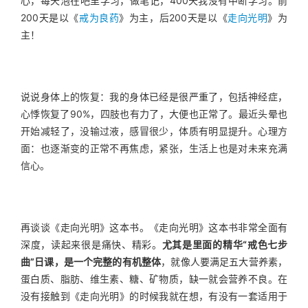
心，每天泡在吧里学习，做笔记，400天我没有中断学习。前
200天是以《
戒为良药
》为主，后200天是以《
走向光明
》为
主！
说说身体上的恢复：我的身体已经是很严重了，包括神经症，
心悸恢复了90%，四肢也有力了，大便也正常了。最近头晕也
开始减轻了，没输过液，感冒很少，体质有明显提升。心理方
面：也逐渐变的正常不再焦虑，紧张，生活上也是对未来充满
信心。
再谈谈《走向光明》这本书。《走向光明》这本书非常全面有
深度，读起来很是痛快、精彩。
尤其是里面的精华“戒色七步
曲”日课，是一个完整的有机整体
，就像人要满足五大营养素，
蛋白质、脂肪、维生素、糖、矿物质，缺一就会营养不良。在
没有接触到《走向光明》的时候我就在想，有没有一套适用于