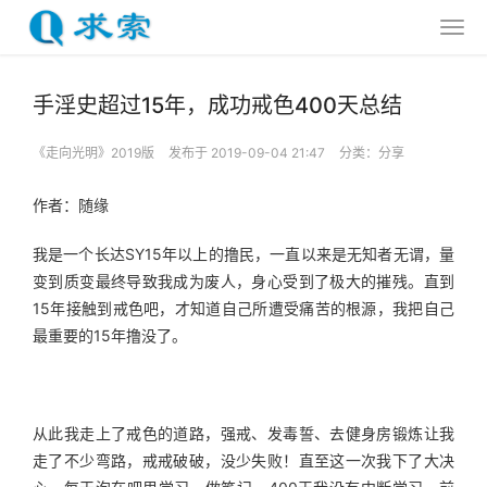
手淫史超过15年，成功戒色400天总结
《走向光明》2019版
发布于 2019-09-04 21:47
分类：
分享
作者：随缘
我是一个长达SY15年以上的撸民，一直以来是无知者无谓，量
变到质变最终导致我成为废人，身心受到了极大的摧残。直到
15年接触到戒色吧，才知道自己所遭受痛苦的根源，我把自己
最重要的15年撸没了。
从此我走上了戒色的道路，强戒、发毒誓、去健身房锻炼让我
走了不少弯路，戒戒破破，没少失败！直至这一次我下了大决