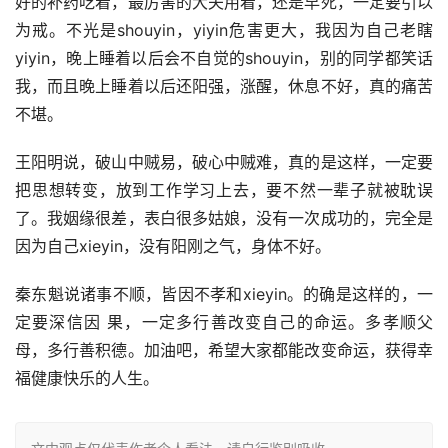
好的补药吃着，最厉害的大夫用着，还是早死，一定要引以
为戒。不光是shouyin，yiyin危害更大，我因为自己老瞎
yiyin，晚上睡着以后会不自觉的shouyin，别的同学都笑话
我，而且晚上睡着以后还阳强，涨醒，休息不好，真的痛苦
不堪。
王阳明说，破山中贼易，破心中贼难，真的是这样，一定要
把思想转变，放到工作学习上去，要不然一辈子就被耽误
了。我姻缘很差，表白很多姑娘，没有一次成功的，完全是
因为自己xieyin，没有阳刚之气，身体不好。
秦东魁说诸事不顺，皆因不孝和xieyin。的确是这样的，一
定要深信因 果，一定多行善改变自己的命运。多孝顺父
母，多行善积德。加油吧，希望大家都能改变命运，获得幸
福健康快乐的人生。