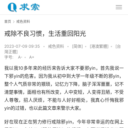
首页
戒色资料
戒除不良习惯，生活重回阳光
2023-07-09 09:35
•
戒色资料
•
[简体]
•
[港澳繁體]
•
[台
灣正體]
字号:
A-
•
A+
我以我10多年来的经历来告诉大家不要邪yin，首先我说一
下邪yin的危害。因为我从初中到大学一年级不断的邪yin，
整个人气质非常的猥琐，记忆力下降，脑子浑浑噩噩，记不
清楚事情，面相也有所改变，人中变短，人变得丑陋，不受
人尊敬，招人厌烦，不能与人好好相处，我真心忏悔我邪
yin的过错，也以此篇文章来警示大家。
好在现在正在努力修行戒除邪yin，今年非常幸运的在网上