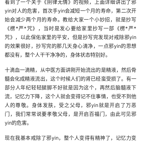
看到了一个关于《阴律无情》的视频，上面详细讲出了邪
yin对人的危害，首次手yin会减短一个月的寿命，第二次开
始会减少两个月的寿命。教给大家一个小妙招，就是抄写
《楞*严*咒》，当时是发心要给家里抄写一部《楞*严*
咒》，以此保佑家里的平安，但是抄写完发现对戒除邪yin
的效果很好，抄写完的那几天身心清净，一点邪yin的思想
都没有，整个人干干净净的，身体状态特别好。
十滴血一滴精，从中医方面讲刚开始流出的是精液，然后骨
髓会化成精液流出，这个时候人们的肾已经蛮受损了。有一
部分人年纪轻轻腿脚不好就是因为这个，再然后脑髓液下
流，记忆力下降，这个人就会变得记不住事情，也受不到他
人的尊敬。身体发肤，受之父母，邪yin就是开启了万恶
门，我们常常说要孝敬父母，是开启百福门，由此可见邪
yin的危害。
现在我基本戒除了邪yin，整个人变得有精神了，记忆力变