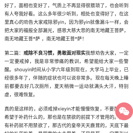
好了，面相也变好了，气质上不再显得很猥琐了，也会听到
有人夸我好看。这么多年很少听到，相处也变得好了，在这
里真心的劝告大家戒除邪yin，因为邪yin就像漏斗一样，会
把大家的福报全部漏光，感恩大慈大悲的南无地藏王菩萨，
南无地藏王菩*萨 ，南无地藏王菩*萨！
第二篇：
戒除不良习惯，勇敢面对现实
我想劝告大家，一定
一定要戒掉，我是非常惨痛的教训，希望能给大家一些警
醒。shouyin时间从小学六年级到现在，大学马上毕业，已
经很多年了，伴随的症状也可以说非常多。现在每天晚上睡
前都要去好几次厕所，夏天稍微一运动就满头大汗，特别
虚，很难恢复。
真的是这样的，必须戒掉xieyin才能慢慢恢复，不要简单寄
希望于补药什么的，那也是在禁欲的前提下才管用的。要是
有补药就不用禁欲了，那古代的皇帝天天鹿茸的，天底下最