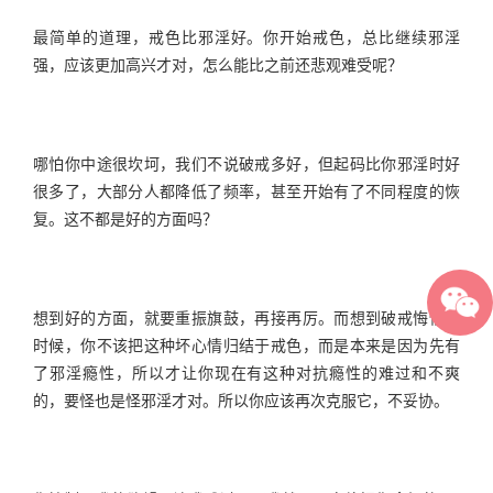
最简单的道理，戒色比邪淫好。你开始戒色，总比继续邪淫
强，应该更加高兴才对，怎么能比之前还悲观难受呢？
哪怕你中途很坎坷，我们不说破戒多好，但起码比你邪淫时好
很多了，大部分人都降低了频率，甚至开始有了不同程度的恢
复。这不都是好的方面吗？
想到好的方面，就要重振旗鼓，再接再厉。而想到破戒悔恨的
时候，你不该把这种坏心情归结于戒色，而是本来是因为先有
了邪淫瘾性，所以才让你现在有这种对抗瘾性的难过和不爽
的，要怪也是怪邪淫才对。所以你应该再次克服它，不妥协。