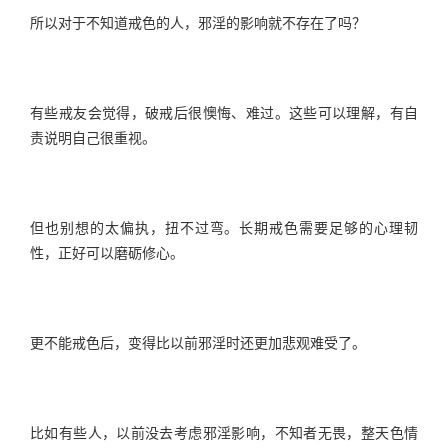
所以对于不知道戒色的人，邪淫的影响就不存在了吗？
有些戒友会觉得，破戒后很懊悔、难过。这些可以理解，有自
责说明自己很重视。
但也别想的太偏执，扭不过弯。长期戒色需要足够的心理韧
性，正好可以磨砺修心。
更不能戒色后，变得比以前邪淫时还更加悲观难受了。
比如有些人，以前没去考虑邪淫影响，不知者无畏，整天色情