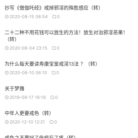
抄写《僧伽吒经》戒掉邪淫的殊胜感应（转）
2020-08-15 08:54
0
二十二种不用花钱可以放生的方法！放生对治邪淫恶果！
（转）
2020-08-04 23:15
0
为什么每天要读寿康宝鉴戒淫13法 ？（转）
2020-06-10 06:10
0
关于梦撸
2019-09-17 16:19
0
中年人更要戒色（转）
2020-12-10 12:21
0
戒色之不要好了伤疤忘了疼（转）