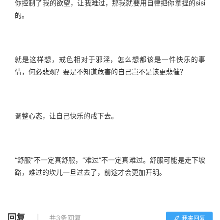
你控制了我的欲望，让我难过，那我就要用自律把你拿捏的sisi
的。
就是这样想，戒色相对于邪淫，怎么想都该是一件快乐的事
情，何必悲观？要是不知道危害的自己岂不是该更悲催？
调整心态，让自己快乐的戒下去。
“舒服”不一定真舒服，“难过”不一定真难过。舒服可能是走下坡
路，难过的坎儿一旦过去了，前途才会更加开明。
回复
共3条回复
我来回复