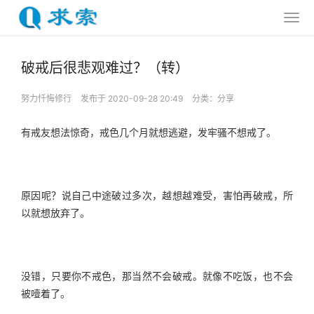
破戒后很悲观难过？（转）
努力忏悔修行
发布于 2020-09-28 20:49
分类：
分享
有戒友想法惊奇，戒色几个月就想逃避，发牢骚不想戒了。
原因呢？说自己中途破过多次，越想越难受，害怕再破戒，所
以就想放弃了。
没错，只要你不戒色，那当然不会破戒。就像不吃饭，也不会
被噎着了。