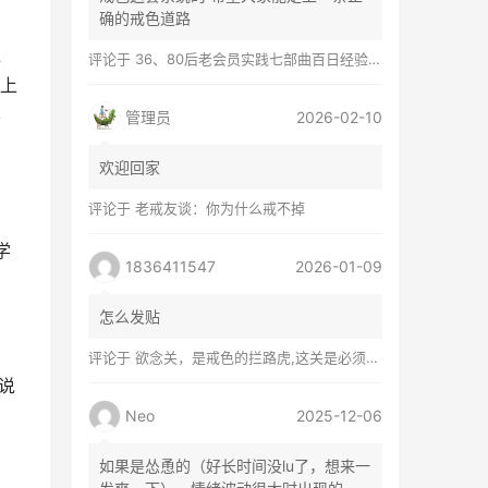
确的戒色道路
乏
评论于
36、80后老会员实践七部曲百日经验谈兼苦口忠言
上
学
管理员
2026-02-10
欢迎回家
评论于
老戒友谈：你为什么戒不掉
学
1836411547
2026-01-09
怎么发贴
评论于
欲念关，是戒色的拦路虎,这关是必须过的
说
Neo
2025-12-06
如果是怂恿的（好长时间没lu了，想来一