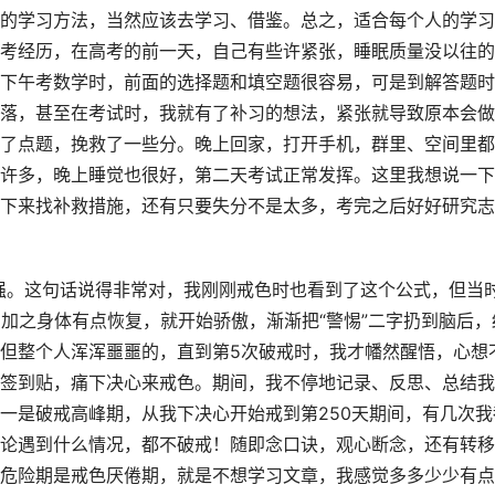
的学习方法，当然应该去学习、借鉴。总之，适合每个人的学习
考经历，在高考的前一天，自己有些许紧张，睡眠质量没以往的
下午考数学时，前面的选择题和填空题很容易，可是到解答题时
落，甚至在考试时，我就有了补习的想法，紧张就导致原本会做
了点题，挽救了一些分。晚上回家，打开手机，群里、空间里都
许多，晚上睡觉也很好，第二天考试正常发挥。这里我想说一下
下来找补救措施，还有只要失分不是太多，考完之后好好研究志
强。这句话说得非常对，我刚刚戒色时也看到了这个公式，但当
，加之身体有点恢复，就开始骄傲，渐渐把“警惕”二字扔到脑后，
但整个人浑浑噩噩的，直到第5次破戒时，我才幡然醒悟，心想
签到贴，痛下决心来戒色。期间，我不停地记录、反思、总结我
一是破戒高峰期，从我下决心开始戒到第250天期间，有几次我
论遇到什么情况，都不破戒！随即念口诀，观心断念，还有转移
危险期是戒色厌倦期，就是不想学习文章，我感觉多多少少有点