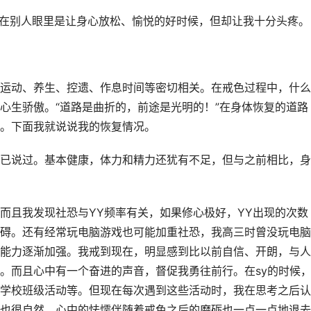
课在别人眼里是让身心放松、愉悦的好时候，但却让我十分头疼。
运动、养生、控遗、作息时间等密切相关。在戒色过程中，什么
心生骄傲。“道路是曲折的，前途是光明的！”在身体恢复的道路
。下面我就说说我的恢复情况。
已说过。基本健康，体力和精力还犹有不足，但与之前相比，身
而且我发现社恐与YY频率有关，如果修心极好，YY出现的次数
碍。还有经常玩电脑游戏也可能加重社恐，我高三时曾没玩电脑
能力逐渐加强。我戒到现在，明显感到比以前自信、开朗，与人
。而且心中有一个奋进的声音，督促我勇往前行。在sy的时候
学校班级活动等。但现在每次遇到这些活动时，我在思考之后认
也很自然，心中的怯懦伴随着戒色之后的磨砺也一点一点地退去