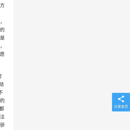
方
，
的
是
，
愿
时
结
不
的
分享本页
都
注
骄