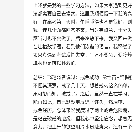
上述就是我的一些学习方法，如果大家遇到更好
法都需要自己去摸索。这里我顺便提一下我的高
好，在高考第一天时，午睡睡得也不是很好，到
我一连几个题都回答不来，当时有点急，十分失
题当时也不会做了，后来冷静下来，我又回来做
在吐槽数学题，看到他们诙谐的语言，我释然了
如果真遇到考试发挥失常，千万不要急，要冷静
填报也是可以补救的。
总结：飞翔哥曾说过：戒色成功=觉悟高+警惕
不懂其深意，戒了几十天，想着戒sy这么简单
果可想而知，破戒了。之后，虽然一直在学习，
能再如此，自己默默地反思了许久，然后重开一
戒色经历，总体来说我度过了两个戒色危险期，
是站在破戒的边缘，但我心中坚定信念，想着无
意力，把上升的欲望用冷水迅速浇灭。还有一个