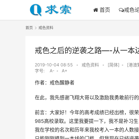
首页
戒色
首页
戒色资料
戒色之后的逆袭之路—-从一本边
2019-10-04 08:55
•
戒色资料
•
[简体]
•
[港澳
字号:
A-
•
A+
作者：戒色醒静者
在此，我先感谢飞翔大哥以及激励我勇敢前行的
前言：大家好！今年的高考成绩已经出榜，很荣
985高校录取。这里我要提一下，我不是补习生
我在学校的名次和历年来我校考入一本的人数接
只能刚刚摸到一本线的门槛。但我现在已经逆袭