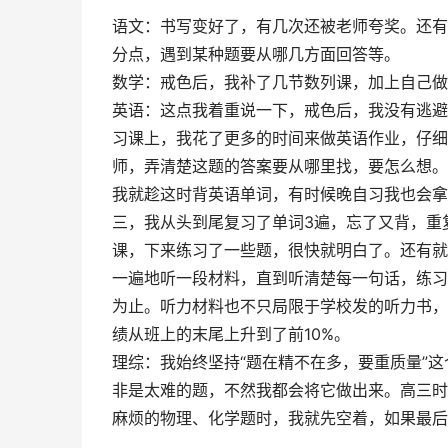
语文：书写变好了，有几次还被老师夸奖。还有
分点，遇到某种题要从哪几方面回答等。
数学：戒色后，我补了几节数列课，加上自己做
英语：这点我着重说一下，戒色后，我没有逃避
习课上，我花了更多的时间来做英语作业，仔细
师，弄清楚这题的答案要从哪里找，要怎么想。
我就趁这时背英语单词，有时候晚自习我也会拿
三，我从头到尾复习了单词3遍，忘了又背，重
课，下来练习了一些题，很快就明白了。还有就
一遍地听一段材料，直到听清楚每一句话，练习
为止。听力材料也不只局限于学校发的听力书，
绩从班上的末尾上升到了前10%。
理综：我始终坚持“题在精不在多，要重质量”
非是太难的题，不然我都会将它做出来。高三时
麻烦的物理、化学题时，我就先空着，如果最后