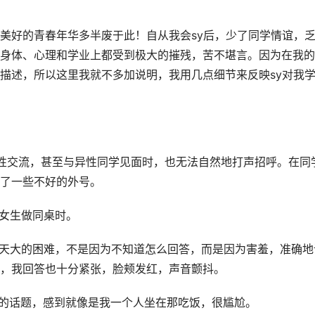
美好的青春年华多半废于此！自从我会sy后，少了同学情谊，
身体、心理和学业上都受到极大的摧残，苦不堪言。因为在我的
描述，所以这里我就不多加说明，我用几点细节来反映sy对我
异性交流，甚至与异性同学见面时，也无法自然地打声招呼。在同
了一些不好的外号。
和女生做同桌时。
是天大的困难，不是因为不知道怎么回答，而是因为害羞，准确地
，我回答也十分紧张，脸颊发红，声音颤抖。
们的话题，感到就像是我一个人坐在那吃饭，很尴尬。