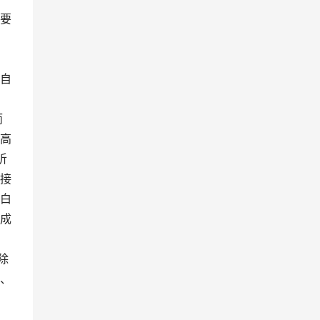
要
自
而
高
听
接
白
语成
除
、