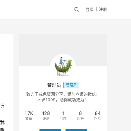
登录
注册
管理员
管理员
致力于戒色资源分享，添加老师的微信：
zq51099，助你成功戒为！
所
1.7K
128
1
8
84
，
文章
评论
问题
回答
粉丝
我
脱