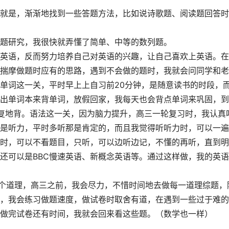
就是，渐渐地找到一些答题方法，比如说诗歌题、阅读题回答时
题研究，我很快就弄懂了简单、中等的数列题。
英语，反而努力培养自己对英语的兴趣，让自己喜欢上英语。在
揣摩做题时应有的思路，遇到不会做的题时，我就会问同学和老
单词这一关，平时早上上自习前20分钟，是随意读书的时段，
出单词本来背单词，放假回家，我每天也会背点单词来巩固，到
复地背。语法这一关，因为脑力提升，高三一轮复习时，我认真
是听力，平时多听那是肯定的，而且我觉得听听力时，可以一遍
时，可以不看题目，只听，可以边听边记，不懂的再听，直到明
还可以是BBC慢速英语、新概念英语等。通过这样做，我的英
这个道理，高三之前，我会尽力，不惜时间地去做每一道理综题，
，我会练习做题速度，做试卷时取舍有道，在遇到一些过于难的
做完试卷还有时间，我就会回来看这些题。（数学也一样）