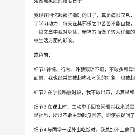
宛如地狱般的撸者日子
我现在回忆起那些撸时的日子，真是痛恨叹息，
了学习动力，每天在其邪乐之中苦苦不能自拔，
一篇文章中我对身体、精神方面做了较为详细的
校生活方面的影响。
戒色前：
细节1.神情、行为、外貌猥琐不堪，不敢多和
面前，我也经常是被起哄和嘲笑的对象，也被起
细节2.在学校唱歌时段，我不敢出声，尤其是
细节3.在课上时，主动举手回答问题对我来说
是社恐，所以不敢主动起身回答。即使被提问了
细节4.与同学一起外出吃饭时，我总加不上他