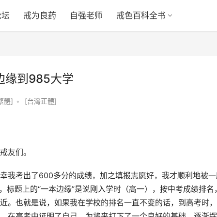
论坛
戒为良药
自强老师
戒色百科全书
缘到985大学
繁體]
•
[台灣正體]
戒友们。
幸我考出了600多分的成绩，加之填报志愿好，我才顺利地被一
，标题上的“一本边缘”是说刚入学时（高一），按中考成绩排名
近。也就是说，如果我在学校的排名一直不变的话，到高考时，
，在高考中证明了自己，为将来打下了一个良好的基础，逐渐摆