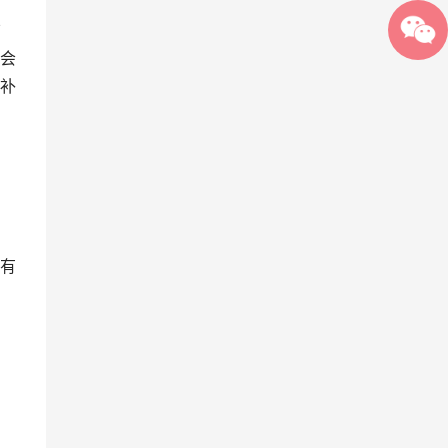
脑
会
补
有