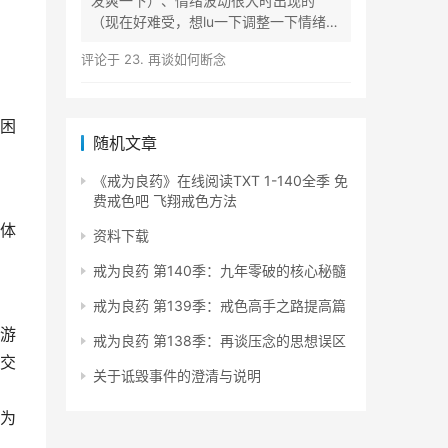
发爽一下）、情绪波动很大时出现的
（现在好难受，想lu一下调整一下情绪）
等...
评论于
23. 再谈如何断念
困
随机文章
《戒为良药》在线阅读TXT 1-140全季 免
费戒色吧 飞翔戒色方法
体
资料下载
戒为良药 第140季：九年零破的核心秘髓
戒为良药 第139季：戒色高手之路提高篇
游
戒为良药 第138季：再谈压念的思想误区
交
关于诋毁事件的澄清与说明
，
为
，