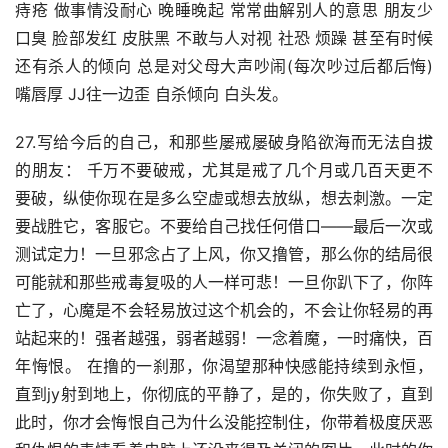
痔疮 做事情没耐心 晚睡晚起 常常曲解别人的意思 朋友少 
口臭 脸部发红 皮肤黑 不敢与人对视 社恐 烦躁 甚至有时候
还有杀人的倾向 总是对父母大声吵闹(每次吵过后都后悔) 
嘴唇厚 JJ往一边歪 自杀倾向 白头发。
27.写给今后的自己，和那些屡戒屡破身陷欲海而无法自拔
的朋友： 千万不要破戒，尤其是戒了几个月或几百天更不
要破，纵使你现在是多么空虚或想去放纵，想去刺激。一定
要战胜它，客服它。不要给自己找任何借口——最后一次或
测试定力！一旦邪念占了上风，你又撸管，那么你的结局很
可能就和那些戒毒复吸的人一样可悲！一旦你趴下了，你阵
亡了，心魔是不会轻易放过这个机会的，不会让你轻易的再
站起来的！强者越强，弱者越弱！一念着魔，一时痛快，百
年悔恨。 在撸的一刹那，你渴望那种快感能持续到永恒，
直到jy射到地上，你彻底的平静了，是的，你失败了，直到
此时，你才会悔恨自己为什么没能控制住，你带着极度厌恶