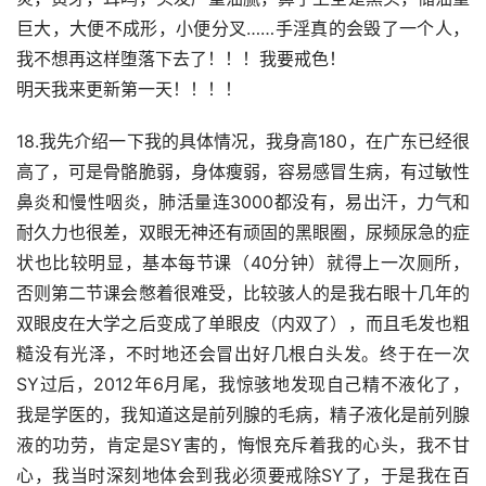
巨大，大便不成形，小便分叉……手淫真的会毁了一个人，
我不想再这样堕落下去了！！！我要戒色！
明天我来更新第一天！！！！
18.我先介绍一下我的具体情况，我身高180，在广东已经很
高了，可是骨骼脆弱，身体瘦弱，容易感冒生病，有过敏性
鼻炎和慢性咽炎，肺活量连3000都没有，易出汗，力气和
耐久力也很差，双眼无神还有顽固的黑眼圈，尿频尿急的症
状也比较明显，基本每节课（40分钟）就得上一次厕所，
否则第二节课会憋着很难受，比较骇人的是我右眼十几年的
双眼皮在大学之后变成了单眼皮（内双了），而且毛发也粗
糙没有光泽，不时地还会冒出好几根白头发。终于在一次
SY过后，2012年6月尾，我惊骇地发现自己精不液化了，
我是学医的，我知道这是前列腺的毛病，精子液化是前列腺
液的功劳，肯定是SY害的，悔恨充斥着我的心头，我不甘
心，我当时深刻地体会到我必须要戒除SY了，于是我在百