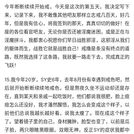
今年断断续续开始戒，今天是这次的第五天，我决定写下
来，记录下来，我不敢像其他吧友那样立志戒几百天，好几
年，但是我有信心，将我签到的那天，真真切切的做好！在
座的各位看官吧友，无论你是否还被淫魔迷困，或是正在与
淫魔拼斗，我都衷心祝愿你们早日战胜邪淫，这邪淫从我们
的躯体而生，战胜它就是战胜自己！戒撸是条没有终点的道
路，既然我选择了这条路，我就要一路走下去，完成真正的
飞跃！
15.我今年20岁，SY史6年，去年8月份有幸遇到戒色吧，然
后就开始断断续续地戒色，但是熬夜久坐不运动却还是存
在，直到某天和亲戚一起吃饭时，他们都说我很肥，脸上痘
痘怎么还没好，我才潘然醒悟，我怎么会变成这个样子，以
前他们总说我越长越好看，说我太瘦了。现在成这个样子
了。望着镜子里的自己，身材臃肿，脸型也变了，以前是瓜
子脸，两只眼睛黑眼圈，双眼无神，反正SY的症状我都中