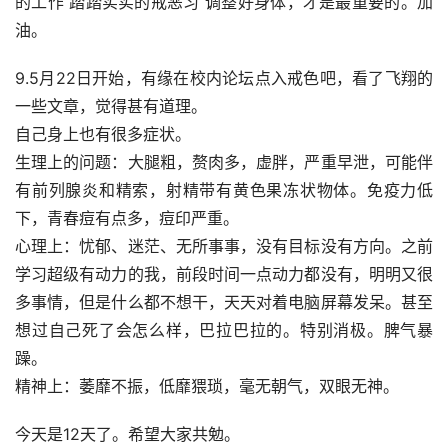
的工作 踏踏实实的戒恶习 调整好身体，才是最重要的。加
油。
9.5月22日开始，有缘在校内论坛点入戒色吧，看了飞翔的
一些文章，觉得甚有道理。
自己身上也有很多症状。
生理上的问题：大腿粗，赘肉多，虚胖，严重早泄，可能伴
有前列腺炎和精索，射精带有黄色果冻状物体。免疫力低
下，青春痘有点多，痘印严重。
心理上：忧郁、迷茫、无所事事，没有目标没有方向。之前
学习超级有动力的我，前段时间一点动力都没有，明明又很
多事情，但是什么都不想干，天天对着电脑屏幕发呆。甚至
想过自己死了会怎么样，巴拉巴拉的。特别消极。脾气暴
躁。
精神上：萎靡不振，低靡猥琐，毫无朝气，双眼无神。
今天是12天了。希望大家共勉。