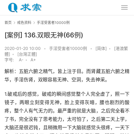
首页
戒色资料
手淫受害者10000例
[案例] 136.双眼无神(66例)
2020-01-20 10:00
•
手淫受害者10000例
•
[简体]
•
[港澳繁
體]
•
[台灣正體]
字号:
A-
•
A+
解析：五脏六腑之精气，皆上注于目。而肾藏五脏六腑之精
华，手淫伤肾，双眼容易无神、空洞，失去神采。
1.破戒后的感觉，破戒的瞬间感觉整个人完全虚了，照一下
镜子，两眼立刻变得无神，脸上变得灰暗，腰也剧烈的酸
疼，整个人有气无力的。最严重的就是大脑，之后完全看不
了书，完全没有了思考能力，太可怕了，之后第二天上学，
大脑还是很迟钝，且稍微用一下大脑就感觉头很疼，一天下