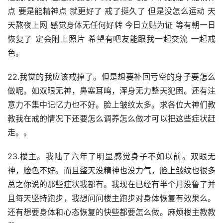
点 要是能精神点 就更好了 戒了挺久了 但是没怎么运动 天
天熬夜上网 感觉身体无任何好转 今日立贴为证 等有朝一日
恢复了 定会附上照片 希望有吧友能跟我一起交流 一起戒
色。
22.我觉的我应该戒掉了。但是想要补回亏空的身子要怎么
做呢。如双眼无神，鼻塞耳鸣，浑身无力整天犯困。还有注
意力不集中记忆力也不好。脸上皱纹太多。求各位大神们教
教我在戒的情况下还要怎么调养怎么做才可以把这些症状赶
走。。
23.楼主。我陆了六年了明显感觉身子不如以前。双眼无
神，脸色不好。而且整天没精神也没力气，脸上皱纹也很多
总之你说的那些症状我都有。我现在已经有半个月没鲁了并
且每天坚持跑步，我想问问楼主跑步对身体恢复有效果么。
还有想要身体和心态恢复的快些都要怎么做。麻烦楼主教教