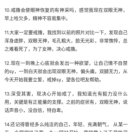
10.戒撸会使眼神恢复的有神采吗，感觉我现在双眼无神，
早上哈欠多，精神不容易集中。
11.大家一定要戒撸，我找到以前的照片对比一下，发现自己
浑身虚胖，双眼无神，毛孔粗大，脸无光彩，非常憔悴，总
之难看死了，为了女神，决心戒撸。
12.现在一到晚上心底就会发出一种欲望，让自己情不自禁
的sy，一到白天就会出现双眼无神，偏头痛，双腿无力，从
今天开始我要立誓，戒掉sy，望各位吧友帮助。
13.深受其害，现决心开始戒了，我知道光有毅力没什么
用，关键是有正能量的支撑。之前的症状有，双眼无神，说
话声音小，没自信，特自卑。
14.还记得曾经多么纯洁的自己，年轻、充满朝气， 从某一