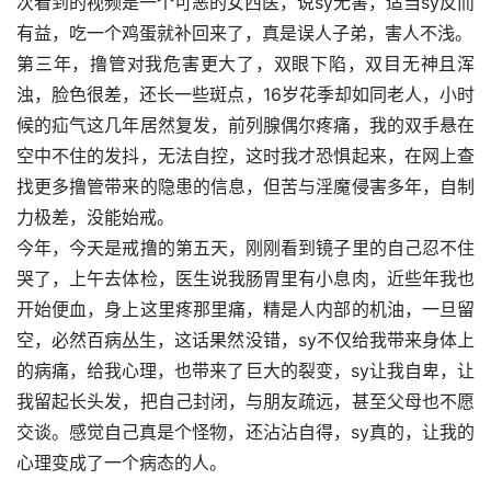
次看到的视频是一个可恶的女西医，说sy无害，适当sy反而
有益，吃一个鸡蛋就补回来了，真是误人子弟，害人不浅。
第三年，撸管对我危害更大了，双眼下陷，双目无神且浑
浊，脸色很差，还长一些斑点，16岁花季却如同老人，小时
候的疝气这几年居然复发，前列腺偶尔疼痛，我的双手悬在
空中不住的发抖，无法自控，这时我才恐惧起来，在网上查
找更多撸管带来的隐患的信息，但苦与淫魔侵害多年，自制
力极差，没能始戒。
今年，今天是戒撸的第五天，刚刚看到镜子里的自己忍不住
哭了，上午去体检，医生说我肠胃里有小息肉，近些年我也
开始便血，身上这里疼那里痛，精是人内部的机油，一旦留
空，必然百病丛生，这话果然没错，sy不仅给我带来身体上
的病痛，给我心理，也带来了巨大的裂变，sy让我自卑，让
我留起长头发，把自己封闭，与朋友疏远，甚至父母也不愿
交谈。感觉自己真是个怪物，还沾沾自得，sy真的，让我的
心理变成了一个病态的人。