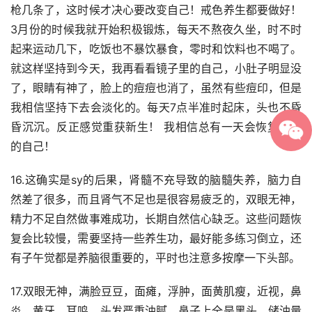
枪几条了，这时候才决心要改变自己！戒色养生都要做好！
3月份的时候我就开始积极锻炼，每天不熬夜久坐，时不时
起来运动几下，吃饭也不暴饮暴食，零时和饮料也不喝了。
就这样坚持到今天，我再看看镜子里的自己，小肚子明显没
了，眼睛有神了，脸上的痘痘也消了，虽然有些痘印，但是
我相信坚持下去会淡化的。每天7点半准时起床，头也不昏
昏沉沉。反正感觉重获新生！ 我相信总有一天会恢复健康
的自己！
16.这确实是sy的后果，肾髓不充导致的脑髓失养，脑力自
然差了很多，而且肾气不足也是很容易疲乏的，双眼无神，
精力不足自然做事难成功，长期自然信心缺乏。这些问题恢
复会比较慢，需要坚持一些养生功，最好能多练习倒立，还
有子午觉都是养脑很重要的，平时也注意多按摩一下头部。
17.双眼无神，满脸豆豆，面瘫，浮肿，面黄肌瘦，近视，鼻
炎，黄牙，耳鸣，头发严重油腻，鼻子上全是黑头，储油量