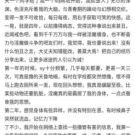
天一个同学给了我一个sq网站开始，我就堕入了无尽的深
渊，色淫充斥着我的大脑，与青春期的躁动与幻想相交织，
变得一发不可收拾，每日每夜，用右手获取可笑的快感。这
一晃，就是四年，以前撸得病态，觉得这种事说出来甚丑，
近闻戒色吧，看到千千万万与我一样被淫魔缠身，也不断奋
力与淫魔做斗争的吧友们时，我觉得，我也要说出来！没有
什么怕丑之言，大丈夫知错能改，善莫大焉！把自己的经历
分享出来，让更多迷途的人引以为诫！
第一年的时候，sy十分频繁，几乎每天都要，更甚一天三
次，可真是撸的天昏地暗，有时在学校都突然想撸，恨不得
马上跑去厕所来一发，现在回头想想，我真是龌龊至极，比
某些动物还要肮脏，淫魔真的是霸居了我的身体，一点点蚕
食我的思想。
第二年，感觉身体有些异样，并没有特别在意，有时候鼻子
突然就流血，记忆力下降
了不少，我开始在网络上查找一些撸管有害的信息，我第一