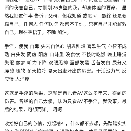
断的伤害自己，才刚刚25岁整的我，却身体差的要命。 虽
然我把这件事 告诉了父母，但我知道 戒恶习，最终 还是要
靠自己，任何人 任何医院 都帮不了你，只有自己才能解救
自己。现在醒悟了，不晚 加油。
手淫，使我 自卑 失去自信心 胡思乱想 喜欢生气 心智不成
熟 白头发 阴虚 阳虚 口味重 没食欲 不按时吃饭 晚上睡觉
失眠 做梦 听力下降 双眼无神 面部发黑 舌苔发白 尿分叉 
腰酸 腿软 冬天怕冷 夏天出虚汗出的厉害。干活没力气 反
应慢 人消瘦
这就是手淫的后果，这就是自己看AV这么多年来，得到的
伤害。曾经的自己太傻，认为只看AV不手淫，就没事，最
后的结果，可想而知。 呵呵
收拾好自己的心情，打起精神，什么都不去想，先踏踏实实