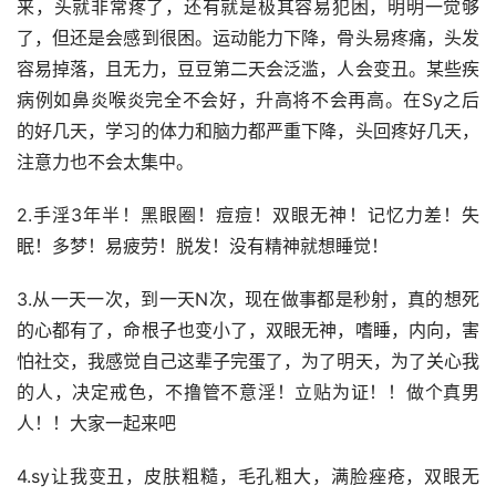
来，头就非常疼了，还有就是极其容易犯困，明明一觉够
了，但还是会感到很困。运动能力下降，骨头易疼痛，头发
容易掉落，且无力，豆豆第二天会泛滥，人会变丑。某些疾
病例如鼻炎喉炎完全不会好，升高将不会再高。在Sy之后
的好几天，学习的体力和脑力都严重下降，头回疼好几天，
注意力也不会太集中。
2.手淫3年半！黑眼圈！痘痘！双眼无神！记忆力差！失
眠！多梦！易疲劳！脱发！没有精神就想睡觉！
3.从一天一次，到一天N次，现在做事都是秒射，真的想死
的心都有了，命根子也变小了，双眼无神，嗜睡，内向，害
怕社交，我感觉自己这辈子完蛋了，为了明天，为了关心我
的人，决定戒色，不撸管不意淫！立贴为证！！做个真男
人！！大家一起来吧
4.sy让我变丑，皮肤粗糙，毛孔粗大，满脸痤疮，双眼无