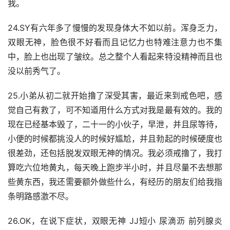
我。
24.SY有六年多了慢慢的发现身体大不如以前。浑身乏力，
双眼无神，脸色很不好看而且记忆力也特难注意力也不集
中，脸上也出现了皱纹。总之整个人看起来特没精神而且也
没以前秀气了。
25.小弟从初二就开始撸了深受其害，最近来到戒色吧，感
觉自己有救了，可不知道用什么方式对我是最有效的。我的
现在已经基本毁了，二十一的小伙子，早泄，并且尿等待，
小便的时候都挑没人的时候好尴尬，并且勃起的时候硬度也
很差劲，还包括脱发双眼无神的情况。我必须戒撸了，我打
算吃六位地黄丸，每天晚上跑步半小时，并且尽量不去想那
些黄东西，我还需要额外做些什么，有经历的朋友们给我指
条明路感激不尽。
26.OK，在说下症状，双眼无神 JJ短小 尿滴沥 前列腺炎 