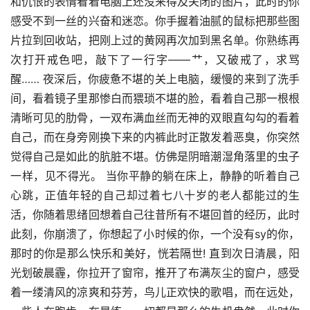
和仇恨的表情看着电脑上还没来得及关闭的图片，此时的你
感受不到一丝的兴奋和迷恋。你手握着油腻的鼠标把那些图
片拉到回收站，把刚上过的黄网再次加到黑名单。你熟练再
次打开戒色吧，敲下了一行字——艹，又破戒了，求骂
醒…… 夜深后，你疲惫不堪的关上电脑，缓慢的来到了洗手
间，看着镜子里那惨白而猥琐不堪的脸，看着自己那一根根
清晰可见的肋骨，一双布满血丝而无神的双眼直勾勾的看着
自己，而在身旁刚换下来的内裤此时正散发着恶臭，你突然
觉得自己是如此的肮脏不堪。仿佛是阴暗潮湿角落里的虫子
一样，见不得光。 当你平静的躺在床上，静静的听着自己
心跳，正值年轻的自己却过着七八十岁的老人都能过的生
活，你随着思绪回想着自己往昔所有不堪回首的经历，此时
此刻，你崩溃了，你想起了小时候的你，一个没有sy的你，
那时的你是那么快乐和美好，恍若隔世! 直到次日清晨，阳
光划破晨霾，你拉开了窗帘，推开了布满灰尘的窗户，感受
着一缕清风的凉爽和芬芳，鸟儿正欢快的歌唱，而在远处，