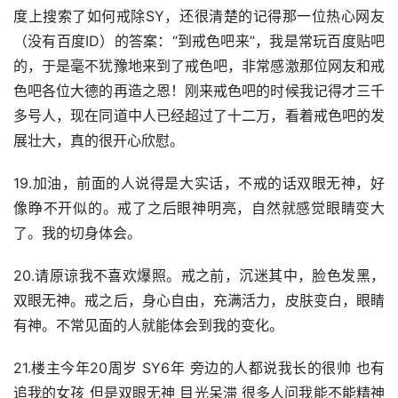
度上搜索了如何戒除SY，还很清楚的记得那一位热心网友
（没有百度ID）的答案：“到戒色吧来”，我是常玩百度贴吧
的，于是毫不犹豫地来到了戒色吧，非常感激那位网友和戒
色吧各位大德的再造之恩！刚来戒色吧的时候我记得才三千
多号人，现在同道中人已经超过了十二万，看着戒色吧的发
展壮大，真的很开心欣慰。
19.加油，前面的人说得是大实话，不戒的话双眼无神，好
像睁不开似的。戒了之后眼神明亮，自然就感觉眼睛变大
了。我的切身体会。
20.请原谅我不喜欢爆照。戒之前，沉迷其中，脸色发黑，
双眼无神。戒之后，身心自由，充满活力，皮肤变白，眼睛
有神。不常见面的人就能体会到我的变化。
21.楼主今年20周岁 SY6年 旁边的人都说我长的很帅 也有
追我的女孩 但是双眼无神 目光呆滞 很多人问我能不能精神