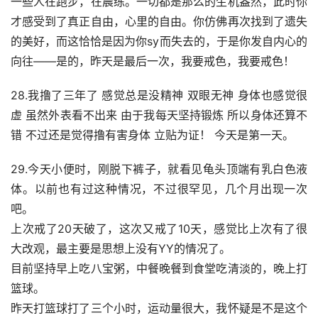
一些人在跑步，在晨练。一切都是那么的生机盎然，此时你
才感受到了真正自由，心里的自由。你仿佛再次找到了遗失
的美好，而这恰恰是因为你sy而失去的，于是你发自内心的
向往——是的，昨天是最后一次，我要戒色，我要戒色！
28.我撸了三年了 感觉总是没精神 双眼无神 身体也感觉很
虚 虽然外表看不出来 由于我每天坚持锻炼 所以身体还算不
错 不过还是觉得撸有害身体 立贴为证！ 今天是第一天。
29.今天小便时，刚脱下裤子，就看见龟头顶端有乳白色液
体。以前也有过这种情况，不过很罕见，几个月出现一次
吧。
上次戒了20天破了，这次又戒了10天，感觉比上次有了很
大改观，最主要是思想上没有YY的情况了。
目前坚持早上吃八宝粥，中餐晚餐到食堂吃清淡的，晚上打
篮球。
昨天打篮球打了三个小时，运动量很大，我怀疑是不是这个