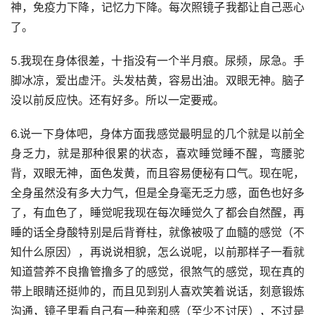
神，免疫力下降，记忆力下降。每次照镜子我都让自己恶心
了。
5.我现在身体很差，十指没有一个半月痕。尿频，尿急。手
脚冰凉，爱出虚汗。头发枯黄，容易出油。双眼无神。脑子
没以前反应快。还有好多。所以一定要戒。
6.说一下身体吧，身体方面我感觉最明显的几个就是以前全
身乏力，就是那种很累的状态，喜欢睡觉睡不醒，弯腰驼
背，双眼无神，面色发黄，而且容易便秘有口气。现在呢，
全身虽然没有多大力气，但是全身毫无乏力感，面色也好多
了，有血色了，睡觉呢我现在每次睡觉久了都会自然醒，再
睡的话全身酸特别是后背脊柱，就像被吸了血髓的感觉（不
知什么原因），再说说相貌，怎么说呢，以前那样子一看就
知道营养不良撸管撸多了的感觉，很煞气的感觉，现在真的
带上眼睛还挺帅的，而且见到别人喜欢笑着说话，刻意锻炼
沟通，镜子里看自己有一种亲和感（至少不讨厌），不过是