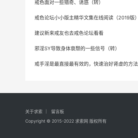
戒色面对一些猎奇、诱惑（转）
戒色论坛小小版主精华文集在线阅读（2019版
建议新来戒友也去戒色论坛看看
邪淫SY导致身体衰颓的一些信号（转）
戒手淫是最直接最有效的，快速治好肾虚的方法
关于求索
留言板
Copyright © 2015-2022 求索网 版权所有