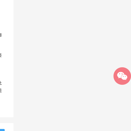
悔
经
此
能