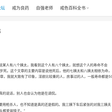
论坛
戒为良药
自强老师
戒色百科全书
事
说某人有八个姨太，我看到这个人有八个姨太，就想这个人的寿命不会
同岁死。这个文章的主要内容是说他死后，他的七姨太和八姨太相依为命，
文章，我就大致有了印象，淫欲比较重的人，房事过的人，一般寿命都是5
真的说话，别人也会认为他是在调侃。
要用枪杀人，也不知道是真的还是假的。我三姨下车后紧张的对我三姨夫
头都爱装犊子。”