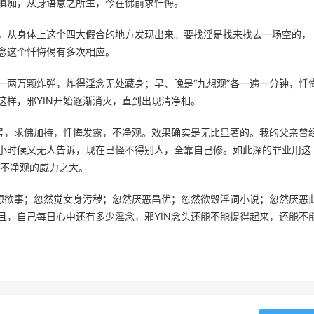
嗔痴，从身语意之所生，今在佛前求忏悔。
，从身体上这个四大假合的地方发现出来。要找淫是找来找去一场空的，
念这个忏悔偈有多次相应。
一两万颗炸弹，炸得淫念无处藏身；早、晚是“九想观”各一遍一分钟，忏
这样，邪YIN开始逐渐消灭，直到出现清净相。
佛号，求佛加持，忏悔发露，不净观。效果确实是无比显著的。我的父亲曾
小时候又无人告诉，现在已怪不得别人，全靠自己修。如此深的罪业用这
，不净观的威力之大。
不想欲事；忽然觉女身污秽；忽然厌恶昌优；忽然欲毁淫词小说；忽然厌恶
且，自己每日心中还有多少淫念，邪YIN念头还能不能提得起来，还能不