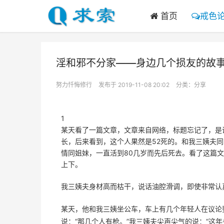
首页
戒色
淫和邪不分家——身边几个损友的故
努力忏悔修行
发布于 2019-11-08 20:02
分类：
分享
1
某天看了一篇文章，文章来自网络，标题忘记了，是
长，后来看到，这个人果然是52死的。和我三姨夫
情同姐妹，一直活到80几岁而先后死去。看了这篇
上下。
我三姨夫身材高而枯干，说话油腔滑调，即使非常认
某天，他和我三姨坐公车，车上有几个年轻人在议论
说：“那几个人有枪。”我三姨夫尖声尖气的说：“这年