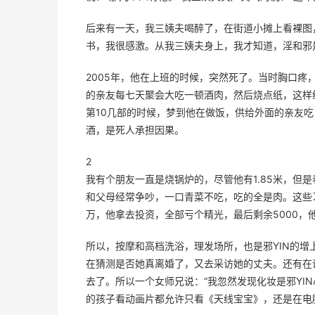
后来有一天，我三姨夫喝醉了，在街道小摊上看裸图
书，我很感激。从我三姨夫身上，我才知道，淫和邪
2005年，他在上班的时候，突然死了。当时胸口
的亲友每七天聚会大吃一顿酒肉，然后烧点纸，这样
第10几部的时候，梦到他在做饭，供给外面的亲友
酒，是死人承担因果。
2
我有个朋友一直是烧锅炉的，尽管他有1.85米，但
和父母经常争吵，一口青菜不吃，吃的全是肉。这些
万，他拿去投资，全部亏个精光，最后剩余5000，他
所以，按摩和高档洗浴，理发场所，也是邪YIN的
在猜测是否她真离婚了，又去采访她的丈夫。还有在
去了。所以一个女师兄说：“我忽然发现化妆是邪YI
的孩子看动画片都允许只看《天线宝宝》，还是在电