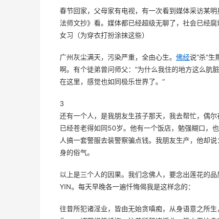
春节回家，父母家有电视，有一次看到媒体采访某明
法师文抄》看。媒体都已经超级无聊了，社会已经腐
女习（为穿衣打扮涂抹这些）
广州灰尘满天，污染严重，全由心生。
佛经
说“杀”
啊。有个徒弟曾问师父：“为什么我住的地方这么肮脏
在这里，感觉也如同极乐世界了。”
3
还有一个人，是我朋友生孩子那天，我去帮忙，偶尔
已经苍老得如同50岁。他有一个饭店，勉强糊口，也
人搞一套警服去装警察骗点钱。我朋友生产，他却说
身的俗气。
以上是三个人的因果。我们念佛人，要念出莲花的品
YIN。每天早晚各一遍忏悔偈我是这样念的：
往昔所犯诸淫业，皆由无始贪嗔痴，从身语意之所生