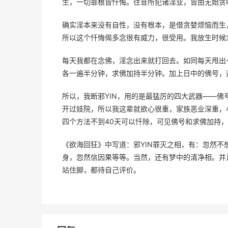
生，一切罪根皆忏悔。往昔所犯诸淫业，皆由无始贪
确实淫本来没有自性，没有根本，是借贪婪烦恼而生
所以这个忏悔偈多念很有威力，很受用。我放生时候
每天我都在念佛，淫念出来就打回去。如同每天甩出
各一遍半分钟，求佛加持半分钟。加上日中的佛号，
所以，我断邪YIN，用的是最猛厉的四大武器——
开过妓院，所以我这辈就欲心很重，家族恶业深重，
四个方法不到40天可以忏除，可见佛号和求佛加持
《欲海回狂》中写道：邪YIN罪灭之相，有：忽然
身，忽然信因果等等。当然，还有梦中的清净相。并
站住脚，都待自己评价。