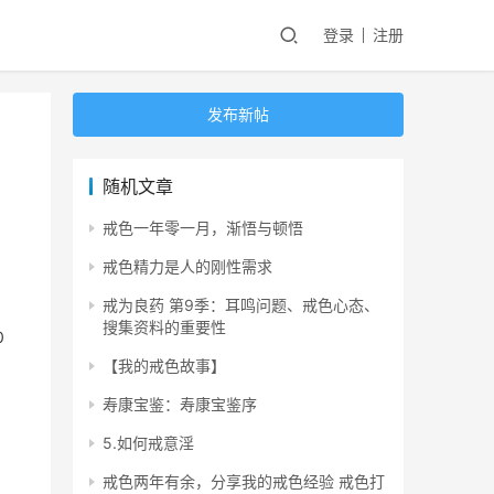
登录
注册
发布新帖
随机文章
戒色一年零一月，渐悟与顿悟
戒色精力是人的刚性需求
戒为良药 第9季：耳鸣问题、戒色心态、
搜集资料的重要性
0
【我的戒色故事】
寿康宝鉴：寿康宝鉴序
5.如何戒意淫
戒色两年有余，分享我的戒色经验 戒色打