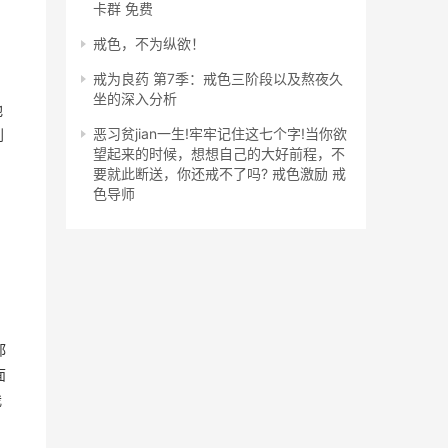
卡群 免费
戒色，不为纵欲！
戒为良药 第7季：戒色三阶段以及熬夜久
坐的深入分析
他
恶习贫jian一生!牢牢记住这七个字!当你欲
到
望起来的时候，想想自己的大好前程，不
要就此断送，你还戒不了吗? 戒色激励 戒
色导师
都
面
我