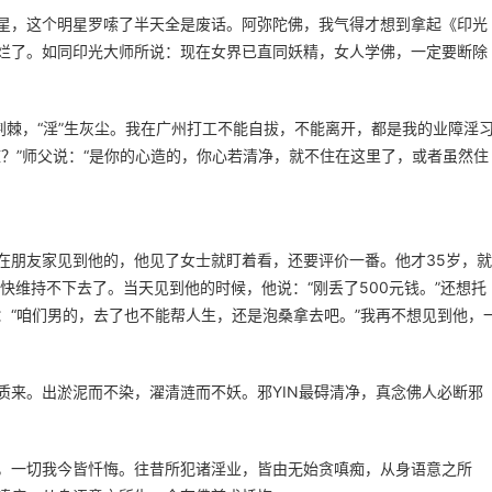
星，这个明星罗嗦了半天全是废话。阿弥陀佛，我气得才想到拿起《印光
烂了。如同印光大师所说：现在女界已直同妖精，女人学佛，一定要断除
生荆棘，“淫”生灰尘。我在广州打工不能自拔，不能离开，都是我的业障淫
？”师父说：“是你的心造的，你心若清净，就不住在这里了，或者虽然住
在朋友家见到他的，他见了女士就盯着看，还要评价一番。他才35岁，就
快维持不下去了。当天见到他的时候，他说：“刚丢了500元钱。”还想托
：“咱们男的，去了也不能帮人生，还是泡桑拿去吧。”我再不想见到他，
质来。出淤泥而不染，濯清涟而不妖。邪YIN最碍清净，真念佛人必断邪
，一切我今皆忏悔。往昔所犯诸淫业，皆由无始贪嗔痴，从身语意之所