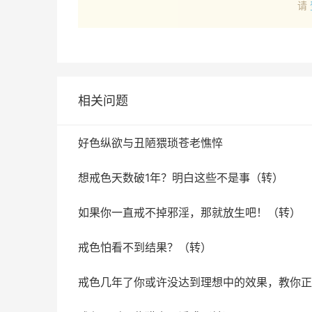
请
相关问题
好色纵欲与丑陋猥琐苍老憔悴
想戒色天数破1年？明白这些不是事（转）
如果你一直戒不掉邪淫，那就放生吧！（转）
戒色怕看不到结果？（转）
戒色几年了你或许没达到理想中的效果，教你正