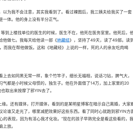
，以为我不会注意，其实我看到了。看过裸图后，我三姨夫给我买了一套
是一体。他的身上没有半分正气。
疼，等到上楼找单位的医生的时候，医生不在，他死在医务室里。他死后，
给他做七。我每天给他读一部《
地藏经
》，坚持了49天，读了49部。读
吃，而我在帮他做饭。这和《地藏经》上说的一样，死的人的亲友吃肉喝
是看上去如同黑无常一样，象个竹竿子，细长无福相，说话刁钻，脾气大，
习气都是小时候父母惯的，独生子。他在外面借了14万，加上家里的20
也取出来按摩了邪YIN去了。
增上缘。还有媒体，打开媒体，看到的是某明星博客在暗示自己离婚，大家
议论谁又走光了，哪里减肥效果好这些东西。看了同时心就跑到邪YIN方
N心的表现，因为有淫心我才化妆。”现在的孩子早熟完全是看这些看的，
脑上放。