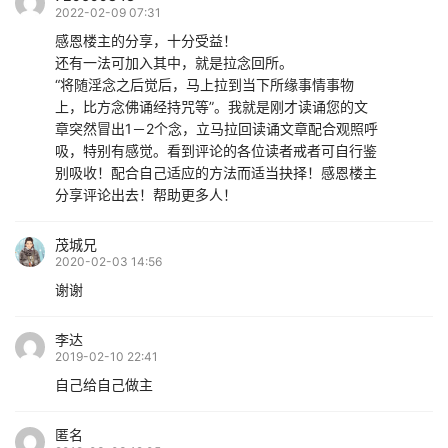
2022-02-09 07:31
感恩楼主的分享，十分受益！
还有一法可加入其中，就是拉念回所。
“将随淫念之后觉后，马上拉到当下所缘事情事物
上，比方念佛诵经持咒等”。我就是刚才读诵您的文
章突然冒出1－2个念，立马拉回读诵文章配合观照呼
吸，特别有感觉。看到评论的各位读者戒者可自行鉴
别吸收！配合自己适应的方法而适当抉择！感恩楼主
分享评论出去！帮助更多人！
茂城兄
2020-02-03 14:56
谢谢
李达
2019-02-10 22:41
自己给自己做主
匿名