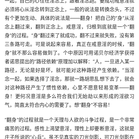
一起，自己的心住在淫念上，跟着淫念跑。要成功戒意淫就
必须将心从淫念转到正念上，一般的说法是转换念头，不过
有个更加生动、具体的说法是——翻身！把自己的“身”从淫
念上翻过来，翻到正念上。戒意淫，归根到底就是一个“翻
身”的过程。“身”翻过来了就成功，翻不过来就失败，没有第
三条路可走。可是说起来容易，真正在戒意淫的时候，“翻
身”就不那么容易做到了。个中原因可用诺贝尔经济学获得
者诺思提出的“路径依赖”原理加以解释：“人，一旦进入某一
路径，无论是好是坏，就可能对这种路径产生依赖。”当淫
念一起，如果选择了淫念，那就一路胡思乱想下去了，就会
对这种路径产生了惯性依赖，心里不愿意轻易变革——翻
身！更何况意淫是多么符合我们无始劫以来形成的淫欲习
气，简直太符合内心的需要了。想“翻身”不容易！
“翻身”的过程就是一个天理与人欲的斗争过程，是一个非常
痛苦的过程。感性上渴望意淫，理性上却要断意淫，这就是
庄子所说的“心兵”。虽不见真实的刀光剑影，可刀光剑影在