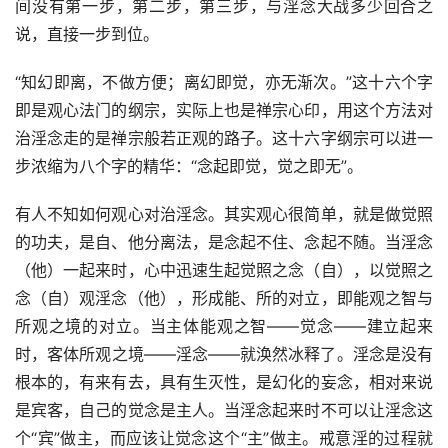
间没有第一步，第二步，第三步，与淫念大战多少回合之
说，直接一步到位。
“知幻即离，不做方便；离幻即觉，亦无渐次。”这十六个字
即是观心法门的纲宗，实际上也是禅宗心印，用这个方法对
治淫念走的是禅宗般若正观的路子。这十六字纲宗可以进一
步浓缩为八个字的精华：“念起即觉，觉之即无”。
有人不知如何观心对治淫念。其实观心很简单，就是做觉照
的功夫，是自、他分离法，是念起不住、念起不随。当淫念
（他）一起来时，心中迅速生起觉照之念（自），以觉照之
念（自）观淫念（他），形成能、所的对立，即能观之智与
所观之境的对立。当主体能观之智——觉念——建立起来
时，客体所观之境——淫念——就涣然冰释了。淫念是没有
根本的，有来有去，具有生灭性，是幻化的妄念，相对来说
是宾客，自己的觉念是主人。当淫念起来时不可以让淫念这
个“宾”做主，而应该让觉念这个“主”做主。戒意淫的过程就