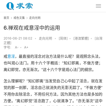
首页
戒色文集
走向光明
6.禅观在戒意淫中的运用
2016-06-21 08:02
•
走向光明
•
[简体]
•
[港澳繁體]
•
[台灣
正體]
字号:
A-
•
A+
戒
意淫
，最直接的淫念对治方法是什么呢？是观照念头法，
也叫观心法门。用十六个字概括：“知幻即离，不做方便；
离幻即觉，亦无渐次。”这十六个字是观心法门的纲宗。
怎么理解呢？“知幻即离”当发觉自己心中起了淫念，就在发
觉的那一刹那，淫念自己就消失的无影无踪了。“不做方便”
不用你去除淫念，不用任何方法，因为其他方法也是多加的
方便。“离幻即觉”淫念跑了，心就清净了。“亦无渐次”这中