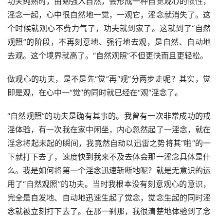
功夫纯熟时，由勉强入自然，会形成一种自觉观心的惯性，
淫念一起，心中很自然地一觉，一观它，淫念就消失了。这
个时候就观心不费力气了，功夫就到家了。这就到了“自然
观照”的阶段，不再刻意地、强行地去观，是自然、自动地
去观。这个境界就高了。“自然观照”不但更快而且更轻松。
做观心的功夫，是不是先“觉”再“观”分两步走呢？其实，觉
即是观，在心中一“觉”的同时就已经在“观”淫念了。
“自然观照”的功夫是确有其事的。我曾有一次非常成功的戒
淫体验，有一次我在家中闲坐，内心忽然起了一淫念，就在
淫念将起未起的瞬间，我竟然自动以迅雷之势将其“啪”的一
下就打下去了，速度快到我来不及去体会那一淫念具体是什
么。我是如何将第一个淫念迅速斩断地呢？就是无意识的运
用了“自然观照”的功夫。当时我根本没有刻意观心的意识，
完全是自发地、自动地迅速生起了觉念，觉念生起的同时淫
念就被立刻打下去了。在那一刹那，我很清楚地体验到了念