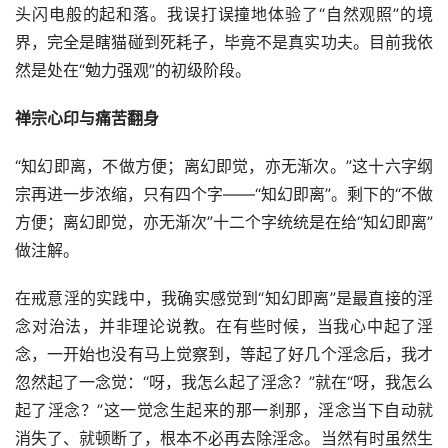
头闪电般的起和落。我误打误撞地体验了“自然观照”的境
界，完全是瞎猫碰到死耗子，毕竟不是真实功夫。目前我依
然是处在“勉力强观”的初级阶段。
禅宗心印与痛苦翻身
“知幻即离，不做方便；离幻即觉，亦无渐次。”这十六字纲
宗再进一步浓缩，只有四个字——“知幻即离”。剩下的“不做
方便；离幻即觉，亦无渐次”十二个字统统是在给“知幻即离”
做注解。
在戒意淫的实践中，我确实感觉到“知幻即离”是最直接的淫
念对治法，并非理论说教。在有些时候，当我心中起了淫
念，一开始也没有马上觉察到，等起了好几个淫念后，我才
忽然起了一念觉：“呀，我怎么起了淫念？”就在“呀，我怎么
起了淫念？”这一觉念生起来的那一刹那，淫念当下自动就
消失了、就顿断了，根本不必再去除淫念。当然有时虽然生