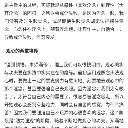
是主做主的过程，实际就是从感性（喜欢淫念）到理性（舍
弃淫念）的回归。之所以会戒淫失败，是因为淫念一起，我
们没有及时生起觉念，或是即便生起觉念却无法把持住觉
念！心念住在淫念上，随着淫念跑，让宾作主，自他合一，
导致戒淫失败，淫习爆发。
  观心的两重境界
“理则顿悟，事须渐修”。理上我们可以很快明白，观心的实
际功夫要在实践中实实在在的磨练。最初运用观照念头法观
心时，要做出一定的意志努力有意识地、刻意地去观心中的
那个淫念，甚至要强迫自己去观照。因为淫念对我们太有吸
引了，太符合自己内心的需要了，很容易被淫念吸走，所以
开始观心会感到有些吃力，同时会有痛苦的感觉。为什么痛
苦？因为我们要强迫自己不玩弄内心很喜欢的淫念。这个阶
段是“勉力强观”的阶段。随着不断地做观心的功夫，渐渐地