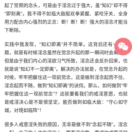
起了觉照的念头，可是由于淫念过于强大，虽“知幻”却不得
“即刻离”。我不得不如临大敌般双拳紧握、紧咬牙关、全身
用力配合内心强烈的正念：断！断！断！强大的淫念才能当
下断除。
实践中我发现，“知幻即离”并不简单。这背后还有一个问
题，就是有时候淫念虽然在觉念升起的那一瞬间时会离开，
但是由于我们内心的淫欲习气所致，淫念还会反扑回来，也
就是说“知幻不一定即离”。解决的办法就是，在觉念升起的
时候，牢牢把握住这一现前觉念，这是做到淫念起而不住、
淫念起而不随，做到“知幻即离”的诀窍。那么，如何做到“牢
牢把握住这一现前觉念”？这就要看我们的戒淫意愿，也就
是戒淫决心是不是很坚定，能否做到如临大敌：“守心如守
城，对境如临阵”！
很多人戒意淫失败的原因，无非是做不到“念起不随”。淫念