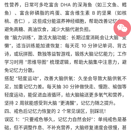
性营养，日常可多吃富含 DHA 的深海鱼（如三文鱼、鳕
鱼）、富含卵磷脂的鸡蛋、富含维生素 B 的坚果（如核
桃、杏仁），这些成分能滋养神经细胞，帮助改善记忆力；
避免高糖、高油饮食，减少大脑代谢负担。​
做 “脑力训练”，激活大脑功能：长期过度消耗会让大脑 “变
懒”，适当训练能加速恢复：每天花 10 分钟记单词、背古
诗，或玩拼图、数独等益智游戏，锻炼大脑记忆能力；工作
学习时用 “思维导图” 梳理逻辑，帮助大脑集中注意力，避
免记忆力分散。​
搭配 “轻度运动”，改善大脑供氧：久坐会导致大脑供氧不
足，加重记忆力差。每天抽 30 分钟做快走、慢跑、瑜伽等
轻度运动，能促进血液循环，给大脑输送更多氧气和营养，
坚持 2 周就能感受到大脑 “更清醒”，记忆力随之提升。​
四、戒色后记忆力恢复的 2 个常见误区，别踩坑！​
误区 1：“只要戒色够久，记忆力自然会好”：单纯戒色是基
础，但不调整作息、不补充营养，大脑修复速度会很慢，甚