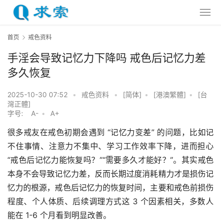
首页
戒色资料
手淫会导致记忆力下降吗 戒色后记忆力差
多久恢复
2025-10-30 07:52
•
戒色资料
•
[简体]
•
[港澳繁體]
•
[台
灣正體]
字号:
A-
•
A+
很多戒友在戒色初期会遇到 “记忆力变差” 的问题，比如记
不住事情、注意力不集中、学习工作效率下降，进而担心 
“戒色后记忆力能恢复吗？”“需要多久才能好？”。其实戒色
本身不会导致记忆力差，反而长期过度消耗精力才是损伤记
忆力的根源，戒色后记忆力的恢复时间，主要和戒色前损伤
程度、个人体质、后续调理方式这 3 个因素相关，多数人
能在 1-6 个月看到明显改善。​