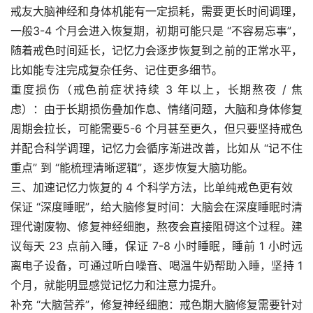
戒友大脑神经和身体机能有一定损耗，需要更长时间调理，
一般3-4 个月会进入恢复期，初期可能只是 “不容易忘事”，
随着戒色时间延长，记忆力会逐步恢复到之前的正常水平，
比如能专注完成复杂任务、记住更多细节。​
重度损伤（戒色前症状持续 3 年以上，长期熬夜 / 焦
虑）：由于长期损伤叠加作息、情绪问题，大脑和身体修复
周期会拉长，可能需要5-6 个月甚至更久，但只要坚持戒色
并配合科学调理，记忆力会循序渐进改善，比如从 “记不住
重点” 到 “能梳理清晰逻辑”，逐步恢复大脑功能。​
三、加速记忆力恢复的 4 个科学方法，比单纯戒色更有效​
保证 “深度睡眠”，给大脑修复时间：大脑会在深度睡眠时清
理代谢废物、修复神经细胞，熬夜会直接阻碍这个过程。建
议每天 23 点前入睡，保证 7-8 小时睡眠，睡前 1 小时远
离电子设备，可通过听白噪音、喝温牛奶帮助入睡，坚持 1 
个月，就能明显感觉记忆力和注意力提升。​
补充 “大脑营养”，修复神经细胞：戒色期大脑修复需要针对