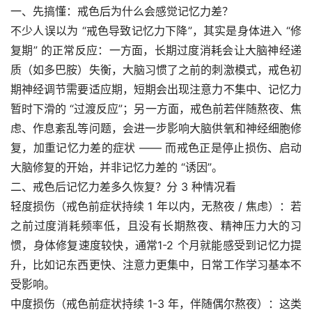
一、先搞懂：戒色后为什么会感觉记忆力差？​
不少人误以为 “戒色导致记忆力下降”，其实是身体进入 “修
复期” 的正常反应：一方面，长期过度消耗会让大脑神经递
质（如多巴胺）失衡，大脑习惯了之前的刺激模式，戒色初
期神经调节需要适应期，短期会出现注意力不集中、记忆力
暂时下滑的 “过渡反应”；另一方面，戒色前若伴随熬夜、焦
虑、作息紊乱等问题，会进一步影响大脑供氧和神经细胞修
复，加重记忆力差的症状 —— 而戒色正是停止损伤、启动
大脑修复的开始，并非记忆力差的 “诱因”。​
二、戒色后记忆力差多久恢复？分 3 种情况看​
轻度损伤（戒色前症状持续 1 年以内，无熬夜 / 焦虑）：若
之前过度消耗频率低，且没有长期熬夜、精神压力大的习
惯，身体修复速度较快，通常1-2 个月就能感受到记忆力提
升，比如记东西更快、注意力更集中，日常工作学习基本不
受影响。​
中度损伤（戒色前症状持续 1-3 年，伴随偶尔熬夜）：这类