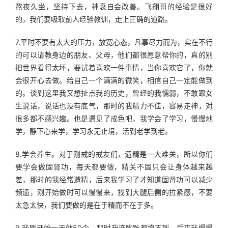
熬夜久坐，坚持下去，神衰自会改善。飞翔哥的经验是很好
的，我们要吸取前人经验教训，走上正确的道路。
7.平时不要有太大的压力，放宽心态，凡事尽力而为，实在不行
的可以请教身边的朋友、父母，他们都很愿意帮你的，真的别
把世界看得太坏，要试着喜欢一件事情，当你喜欢它了，你就
会很开心去做。给自己一个满满的微笑，相信自己一定能做到
的。谈到这里我又想扯点我的历史，曾经的我懦弱，不敢跟女
生说话，说话也没有底气，那时的我精力不佳，容易走神，对
很多都不感兴趣。也是遇见了戒色吧，我学会了学习，慢慢地
学，静下心来学，学习永无止境，活到老学到老。
8.学会养生。对于刚戒的戒友们，遗精是一大难关，所以你们
要学会做固肾功，每天都要做，精关不固只会让身体越来越
差，那时的我经常遗精，后来我学习了才知道固肾功可以减少
频遗，刚开始做时可以慢慢来，找到大腿后侧的拉紧感，不要
太急太快，我们要做的是在于精而不在于多。
9.我刚开始一天做50个，那时我连脚趾都摸不到，后来我慢慢