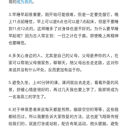
哥的
戒为良药
。
3.早睡早起很重要，刚开始可能很难，但是一定要克服它，晚
上11点前睡觉，早上可以是6点也可以是7点起床，但是不要睡
到11点12点的，这样睡多了对身体也是不好的。为什么要早睡
早起呢？因为古人常言到：一日之计在于晨，即使晚上再精神
也要睡觉。
4.多关心身边的人，尤其是自己的父母，父母是养你的人，在
家可以帮助父母做家务，聊聊天，陪父母出去走走路，这对你
来说并没有什么坏处，反而更加有益于你。
5.避免久坐，上40分钟的课，课间就出去走走，看看外面的风
景，舒缓心情是很好的，再过几天我也要上学了，我即将成为
一名准高三的学生了。
6.对于神衰患者来说每天都是煎熬，脑袋空空的等等，这些我
都经历过，所以我要告诉大家恢复的方法，这也是飞翔哥传授
给我们的，就是打坐或站桩，配合有氧运动，梳头健脑，避免