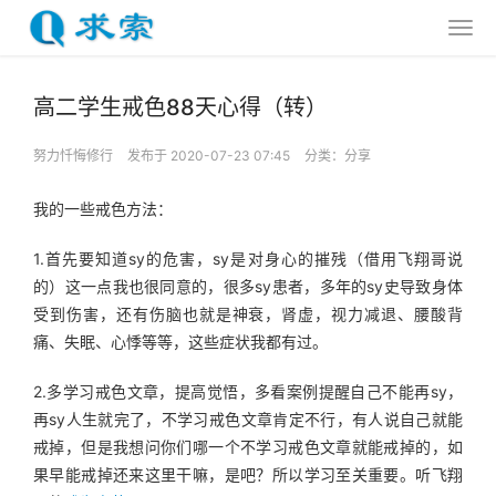
高二学生戒色88天心得（转）
努力忏悔修行
发布于 2020-07-23 07:45
分类：
分享
我的一些戒色方法：
1.首先要知道sy的危害，sy是对身心的摧残（借用飞翔哥说
的）这一点我也很同意的，很多sy患者，多年的sy史导致身体
受到伤害，还有伤脑也就是神衰，肾虚，视力减退、腰酸背
痛、失眠、心悸等等，这些症状我都有过。
2.多学习戒色文章，提高觉悟，多看案例提醒自己不能再sy，
再sy人生就完了，不学习戒色文章肯定不行，有人说自己就能
戒掉，但是我想问你们哪一个不学习戒色文章就能戒掉的，如
果早能戒掉还来这里干嘛，是吧？所以学习至关重要。听飞翔