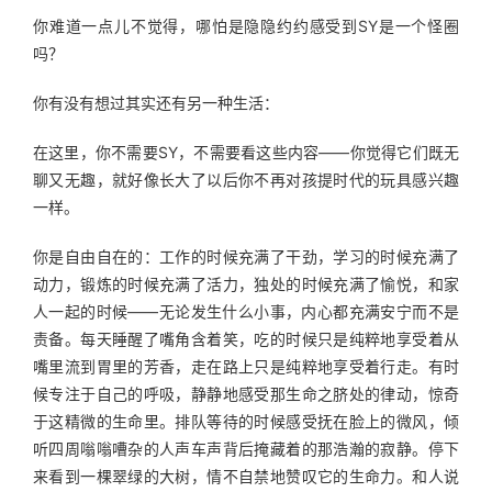
你难道一点儿不觉得，哪怕是隐隐约约感受到SY是一个怪圈
吗？
你有没有想过其实还有另一种生活：
在这里，你不需要SY，不需要看这些内容——你觉得它们既无
聊又无趣，就好像长大了以后你不再对孩提时代的玩具感兴趣
一样。
你是自由自在的：工作的时候充满了干劲，学习的时候充满了
动力，锻炼的时候充满了活力，独处的时候充满了愉悦，和家
人一起的时候——无论发生什么小事，内心都充满安宁而不是
责备。每天睡醒了嘴角含着笑，吃的时候只是纯粹地享受着从
嘴里流到胃里的芳香，走在路上只是纯粹地享受着行走。有时
候专注于自己的呼吸，静静地感受那生命之脐处的律动，惊奇
于这精微的生命里。排队等待的时候感受抚在脸上的微风，倾
听四周嗡嗡嘈杂的人声车声背后掩藏着的那浩瀚的寂静。停下
来看到一棵翠绿的大树，情不自禁地赞叹它的生命力。和人说