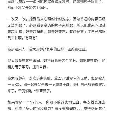
空虚与颓废——很可能你觉得很没意思，然后把片子给删了。
然而下次又开始这个循环。
一次又一次，撸到后来心理越来越变态，因为普通的内容已经
无法刺激了，必须看更变态的片子来刺激，所以到后来心理越
来越阴暗，越来越扭曲，越来越变态，有时候甚至连自己都感
到害怕啊，有没有？
我是过来人，我太清楚这其中的压抑，困惑和扭曲。
我太清楚在某些瞬间，想拼命逃离这个漩涡，想把花在SY上的
精力用于学习，提升自我。
我太清楚在一次次逃离失败，重回SY后是何等无助，像是被人
一直KO，刚一起来又是被一记重拳干翻，最后自己都懒得爬起
来了，干脆躺地上装死算了。
如果你是一个SY的人，你敢不敢诚实地坦白，每次找资源去
撸，耗费了多少时间和精力？有没有撸完以后，觉得这玩意也