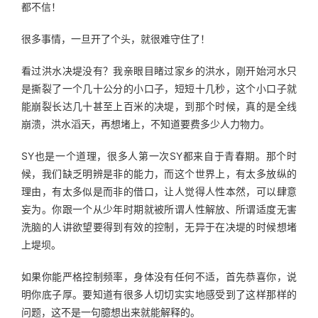
都不信！
很多事情，一旦开了个头，就很难守住了！
看过洪水决堤没有？我亲眼目睹过家乡的洪水，刚开始河水只
是撕裂了一个几十公分的小口子，短短十几秒，这个小口子就
能崩裂长达几十甚至上百米的决堤，到那个时候，真的是全线
崩溃，洪水滔天，再想堵上，不知道要费多少人力物力。
SY也是一个道理，很多人第一次SY都来自于青春期。那个时
候，我们缺乏明辨是非的能力，而这个世界上，有太多放纵的
理由，有太多似是而非的借口，让人觉得人性本然，可以肆意
妄为。你跟一个从少年时期就被所谓人性解放、所谓适度无害
洗脑的人讲欲望要得到有效的控制，无异于在决堤的时候想堵
上堤坝。
如果你能严格控制频率，身体没有任何不适，首先恭喜你，说
明你底子厚。要知道有很多人切切实实地感受到了这样那样的
问题，这不是一句臆想出来就能解释的。