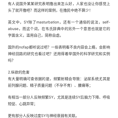
有人说国外某某研究表明撸出来怎么好，人家也没让你感觉上
头了就开撸吧？而这样的案例，在撸民中绝不算少！
英文中，SY除了masturbation，还有一个通俗的说法，self-
abuse，而这个词，在韦氏辞典中的另外一个意思也就是它的
字面含义，滥用自己，简称自虐。
国外的nofap都听说过吧？一些表明看不良内容会上瘾，会影响
神经回路的研究也看过吧？还用得着举国外的科学研究和实例
吗？
2.纵欲的危害
有大量明确可查依据的是，频繁射精会导致：泌尿系统尤其是
前列腺问题、精子质量问题（不孕不育）、腰痛等；
有相当一部分人反映频繁SY，尤其是连续SY后脑力下降、呼吸
短促、心跳异常；
更有部分人反映过度SY与神经衰弱有关联。