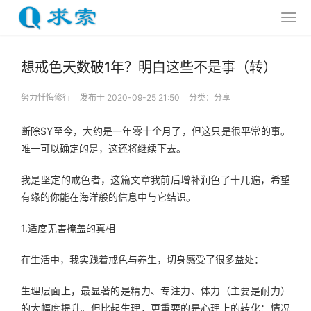
想戒色天数破1年？明白这些不是事（转）
努力忏悔修行
发布于 2020-09-25 21:50
分类：
分享
断除SY至今，大约是一年零十个月了，但这只是很平常的事。
唯一可以确定的是，这还将继续下去。
我是坚定的戒色者，这篇文章我前后增补润色了十几遍，希望
有缘的你能在海洋般的信息中与它结识。
1.适度无害掩盖的真相
在生活中，我实践着戒色与养生，切身感受了很多益处：
生理层面上，最显著的是精力、专注力、体力（主要是耐力）
的大幅度提升。但比起生理，更重要的是心理上的转化：情况