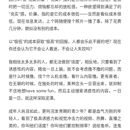
时把一切压力、烦恼都忘却的放松感，一种欲望得到满足了的
“充实”感。价廉，指的是它的成本很低——当然是看似成本很
低，现在信息发达，上个网随便搜个照片一撸了事，除了花费
几分钟，貌似没有别的成本。
以“极低”的成本获取“极高”的回报，人都会乐此不疲的吧？现在
你还会认为它不会让人着迷，不会让人失控吗？
我相信太多太多的人，都无法做到“适度”，相反地，只要看到了
诱惑性的内容，精虫一旦上脑，就不会考虑撸不撸的问题，而
是什么时候撸，找个什么机会撸，看什么内容撸。更有甚者，
在无聊的时候，在独处的时候，某种念头一旦冒出来，就抑制
不住地想have some fun，然后主动搜索诱惑性的内容。一日
复一日，就这样深陷泥潭。
成年人尚且如此，更何况发育期的青少年？都是血气方刚的年
轻人，看到了极具诱惑力和视觉冲击力的视频、热舞、直播之
类的，你叫他们适度？你叫他们要控制频率？说给鬼听，连鬼