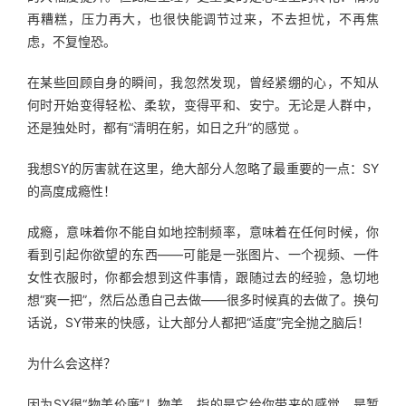
再糟糕，压力再大，也很快能调节过来，不去担忧，不再焦
虑，不复惶恐。
在某些回顾自身的瞬间，我忽然发现，曾经紧绷的心，不知从
何时开始变得轻松、柔软，变得平和、安宁。无论是人群中，
还是独处时，都有“清明在躬，如日之升”的感觉 。
我想SY的厉害就在这里，绝大部分人忽略了最重要的一点：SY
的高度成瘾性！
成瘾，意味着你不能自如地控制频率，意味着在任何时候，你
看到引起你欲望的东西——可能是一张图片、一个视频、一件
女性衣服时，你都会想到这件事情，跟随过去的经验，急切地
想“爽一把”，然后怂恿自己去做——很多时候真的去做了。换句
话说，SY带来的快感，让大部分人都把“适度”完全抛之脑后！
为什么会这样？
因为SY很“物美价廉”！物美，指的是它给你带来的感觉，是暂