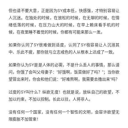
但也请不要大意，正是因为SY成本低，快感强，才特别容易让
人沉迷。在独处的时候，在放松的时候，在无聊的时候，在情
绪低落的时候，在压力山大的时候，在早上赖床看手机的时
候，在夜里睡不着觉的时候，你都有可能来那么一发。
如果你认同了SY很难做到适度，认同了SY极容易让人沉溺其
中、乐此不疲，那你就与立志戒色的人从根本上达成了一致。
如果你认为SY是是人体的必需，不是什么丢人的事情，那么请
问，你饿了会叫父母妻子：“好饿啊，饭菜做好了吗？”；当你欲
望冒出来时，你会和他们说：“好难熬啊，我需要去撸出来”吗？
过度的SY叫什么？纵欲无度！也就是说，放纵自己的欲望，不
加以约束，不加以控制。长此以往，人将非人。
没有任何一个国家，没有任何一个智性的文明，会容许欲望无
限膨胀不加管束！