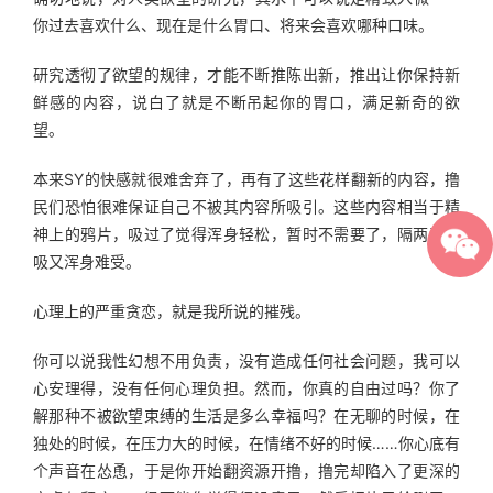
你过去喜欢什么、现在是什么胃口、将来会喜欢哪种口味。
研究透彻了欲望的规律，才能不断推陈出新，推出让你保持新
鲜感的内容，说白了就是不断吊起你的胃口，满足新奇的欲
望。
本来SY的快感就很难舍弃了，再有了这些花样翻新的内容，撸
民们恐怕很难保证自己不被其内容所吸引。这些内容相当于精
神上的鸦片，吸过了觉得浑身轻松，暂时不需要了，隔两天不
吸又浑身难受。
心理上的严重贪恋，就是我所说的摧残。
你可以说我性幻想不用负责，没有造成任何社会问题，我可以
心安理得，没有任何心理负担。然而，你真的自由过吗？你了
解那种不被欲望束缚的生活是多么幸福吗？在无聊的时候，在
独处的时候，在压力大的时候，在情绪不好的时候……你心底有
个声音在怂恿，于是你开始翻资源开撸，撸完却陷入了更深的