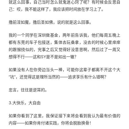
就这么回事，自己当时怎么就鬼迷心窍了呢？有时候会反思自
己：哎，我不能这样了，我应该把时间放在学习上了。
撸前淫如魔，撸后圣如佛，说的就是这么回事。
我的一个同学在深圳做基金，两年前告诉我，他们每周五晚上
都有东莞的车子包接送，集体去玩桑拿，没去的时候心里痒痒
的跟猴挠似的，完事之后又觉得好没意思啊，然后过了一周又
想得不行——这和SY是不是如出一辙？
如果没有人在你旁边当头一棒，可能你这辈子都离不开这个大
“坑”，还觉得这是理所当然的——追求享乐有什么错啊？
忠言，往往是逆耳的。
3.大快乐，大自由
如果你看到了这里，我保证接下来将会看到我认为最有价值的
内容——如果你肯付诸实践，你将会脱胎换骨！