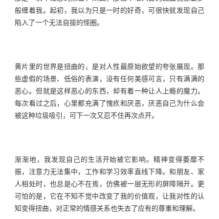
般缠着我。起初，我以为只是一时的好奇，可很快就发现自己
陷入了一个无法自拔的怪圈。
黄片里的世界是扭曲的，是对人性最原始欲望的夸张展现。那
些虚假的场景、低俗的表演，没有任何美感可言，只有满满的
恶心。但就是这样恶心的东西，却有着一种让人上瘾的魔力。
每次看过之后，心里都充满了愧疚和厌恶，厌恶自己为什么会
被这种垃圾吸引，可下一次又忍不住再次点开。
渐渐地，我发现自己的生活开始被它影响。精神变得萎靡不
振，注意力无法集中，工作和学习效率直线下降。和朋友、家
人相处时，也总是心不在焉，仿佛被一层无形的屏障隔开。更
可怕的是，它在不知不觉中改变了我的价值观，让我对性的认
知变得扭曲，对正常的情感关系也失去了应有的尊重和理解。