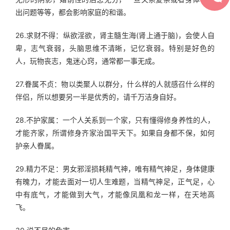
出问题等等，都会影响家庭的和谐。
26.求财不得：纵欲淫欲，肾主髓生海(肾上通于脑)，会使人自
卑，志气衰弱，头脑思维不清晰，记忆衰弱。特别是好色的
人，玩物丧志，鬼迷心窍，通常都一事无成。
27.眷属不贞：物以类聚人以群分，什么样的人就感召什么样的
伴侣，所以想要另一半是优秀的，请千万洁身自好。
28.不护家属：一个人关系到一个家，只有懂得修身养性的人，
才能齐家，所谓修身齐家治国平天下。如果自身都不保，如何
护亲人眷属。
29.精力不足：男女邪淫损耗精气神，唯有精气神足，身体健康
有魄力，才能去面对一切人生难题，当精气神足，正气足，心
中有底气，才能做到大气，才能像凤凰和龙一样，在天地高
飞。