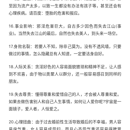
至因为流产太多，以致一生都没有办法有孩子等，甚至还会有
心理疾病。请百度：堕胎的危害和报应。
16.事业影响：邪淫危害巨大，自古多少因色而失去江山(事
业)。当然失去江山的最后，自然也失去美人，到头来一场空。
17.身败名裂：若要人不知，除非己莫为。没有不透风墙，只要
做过的事情，怎么隐藏总有人知道，一定要洁身自好。
18.人际关系：贪淫好色的人容易面貌猥琐和精神不足，让人感
到不欢喜，由于物以类聚人以群分，还一般容易感召到同样的
朋友。
19.失去尊贵：懂得尊重和爱惜自己的人，才会被人尊重和爱。
如果去做伤害别人和自己人生事情，如何让人爱你呢?宇宙是一
面镜子，爱人者，人恒爱之。
20.心理扭曲：由于过去婚前性生活导致婚后的不幸福，男人容
易戾气重，女人容易成怨妇，而且心态怨气重还容易得脾胃