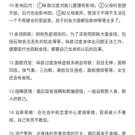
10.影响后代：①纵欲过度对胎儿健康有影响。②父母的思想
开放，后代也会影响到。③如父母离异，使孩子不得不生活在
一个不再健全的家庭里，孩子的各方面都会影响等等太多了。
11.金钱损耗：财和色是相关的，为了淫欲而损耗大量金钱，包
括玩物丧志丢失的机会等等，纵欲过度身体出问题无法工作，
健康医疗也损耗金钱，都要自己去承担以后的后果。
12.面貌改变：纵欲过度身体虚弱多病会导致：双目无神，面颊
凹陷，戾气重，三白眼，满脸豆豆痤疮，面相猥琐等等，女生
还会有雀斑。
13.隐瞒感情：婚后容易隐瞒和欺骗感情，一般自欺欺人者，欺
人终欺己。
14.自卑卑微：在社会中和恋爱中心里很卑微，容易被人不重
视，自己有苦不敢说。
15.流产堕胎：对身体的危害非常的巨大、婚后基本不幸福。甚