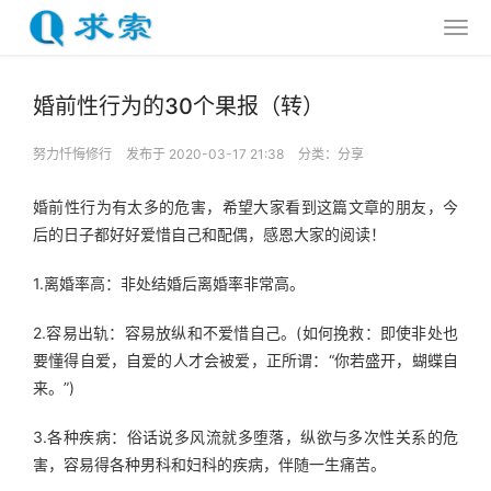
婚前性行为的30个果报（转）
努力忏悔修行
发布于 2020-03-17 21:38
分类：
分享
婚前性行为有太多的危害，希望大家看到这篇文章的朋友，今
后的日子都好好爱惜自己和配偶，感恩大家的阅读！
1.离婚率高：非处结婚后离婚率非常高。
2.容易出轨：容易放纵和不爱惜自己。(如何挽救：即使非处也
要懂得自爱，自爱的人才会被爱，正所谓：“你若盛开，蝴蝶自
来。”)
3.各种疾病：俗话说多风流就多堕落，纵欲与多次性关系的危
害，容易得各种男科和妇科的疾病，伴随一生痛苦。