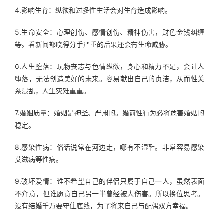
4.影响生育：纵欲和过多性生活会对生育造成影响。
5.生命安全：心理创伤、感情创伤、精神伤害，财色金钱纠缠
等。看新闻都晓得分手严重的后果还会有生命威胁。
6.人生堕落：玩物丧志与色情纵欲，身心和精力不足，会让人
堕落，无法创造美好的未来。容易献出自己的贞洁，从而性关
系混乱，人生灾难重重。
7.婚姻质量：婚姻是神圣、严肃的。婚前性行为必将危害婚姻的
稳定。
8.感染性病：俗话说常在河边走，哪有不湿鞋。非常容易感染
艾滋病等性病。
9.破坏爱情：谁不希望自己的伴侣只属于自己一人，虽然表面
不介意，但谁愿意自己另一半曾经被人伤害。所以换位思考。
没有结婚千万要守住底线，为了将来自己与配偶双方幸福。