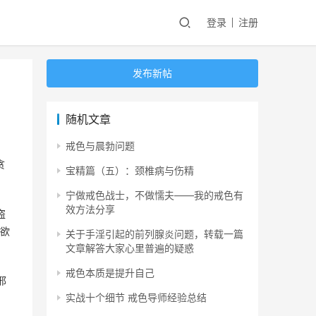
登录
注册
发布新帖
随机文章
戒色与晨勃问题
贪
宝精篇（五）：颈椎病与伤精
宁做戒色战士，不做懦夫——我的戒色有
效方法分享
盗
欲
关于手淫引起的前列腺炎问题，转载一篇
文章解答大家心里普遍的疑惑
戒色本质是提升自己
邪
实战十个细节 戒色导师经验总结