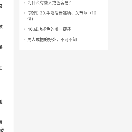
为什么有些人戒色容易？
常
[案例] 30.手淫后骨骼响、关节响（16
例）
欲
46.成功戒色的唯一捷径
男人戒撸的好处，不可不知
唤
往
地
假
必