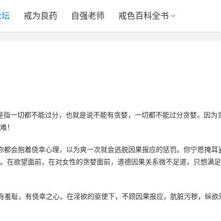
论坛
戒为良药
自强老师
戒色百科全书
是指一切都不能过分，也就是说不能有贪婪，一切都不能过分贪婪。因为
难！
你都会抱着侥幸心理，以为爽一次就会逃脱因果报应的惩罚。你宁愿掩耳
。在欲望面前，在对女性的贪婪面前，道德因果关系微不足道，只想满足
有羞耻，有侥幸之心，在淫欲的驱使下，不顾因果报应，肮脏污秽，纵欲