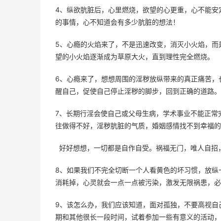
4、纵欲肮脏后，心里燃烧，欲望的心更重，心不能安
的事情，心不知道会有多少肮脏的想法！
5、心瘾的火焰来了，不是迅速改变，消灭小火焰，而
望的小火焰逐渐成为草原大火，直到理性完全燃烧。
6、心瘾来了，想想周围的淫秽放纵带来的真正痛苦，
醒自己，促使自己停止淫秽的脚步，回到正确的道路。
7、长期行淫会使自己或父母生病，学术事业不能正常
往做得不好，淫秽肮脏的气质，婚姻感情找不到幸福的
  好好想想，一切都是自作自受。祸福无门，唯人自招
8、如果我们不完全切断一个人看黄色的坏习惯，放纵
消耗掉，心灵就会一点一点被污染，激发无限祸患，必
9、该怎么办，我们应该知道，面对孤独，不要高视自
期和其他很长一段时间，试着参加一些有意义的活动，