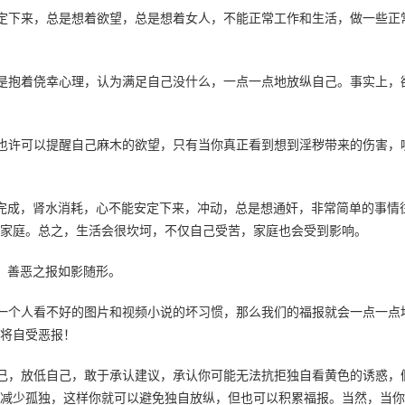
定下来，总是想着欲望，总是想着女人，不能正常工作和生活，做一些正
是抱着侥幸心理，认为满足自己没什么，一点一点地放纵自己。事实上，
也许可以提醒自己麻木的欲望，只有当你真正看到想到淫秽带来的伤害，
完成，肾水消耗，心不能安定下来，冲动，总是想通奸，非常简单的事情
家庭。总之，生活会很坎坷，不仅自己受苦，家庭也会受到影响。
，善恶之报如影随形。
一个人看不好的图片和视频小说的坏习惯，那么我们的福报就会一点一点
将自受恶报！
己，放低自己，敢于承认建议，承认你可能无法抗拒独自看黄色的诱惑，
减少孤独，这样你就可以避免独自放纵，但也可以积累福报。当然，当你