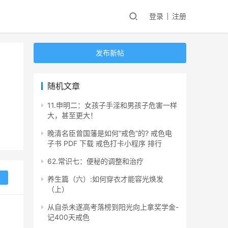
登录
注册
发布新帖
随机文章
11.申明二：女孩子手淫和男孩子危害一样
大，甚至更大！
晚清名臣曾国藩是如何“戒色”的? 戒色电
子书 PDF 下载 戒色打卡小程序 排行
62.常识七：便秘的调整和治疗
复
养生篇（六）:如何穿衣才能容光焕发
（上）
从自杀未遂高考落榜到阳光向上拿奖学金-
记400天戒色