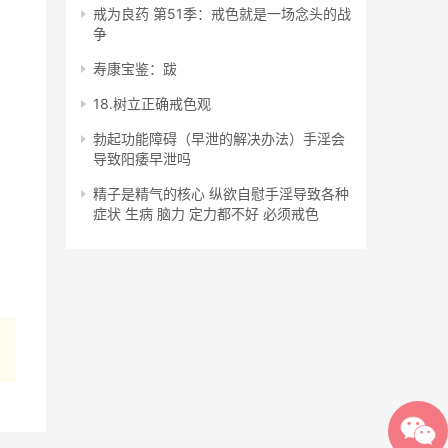
戒为良药 第51季：戒色就是一场念头的战
争
寿康宝鉴：跋
18.树立正确戒色观
勃起功能障碍（早泄的解决办法）手淫会
导致阳痿早泄吗
精子是精气的核心 纵欲自慰手淫导致各种
症状 生病 脑力 定力都不好 必须戒色