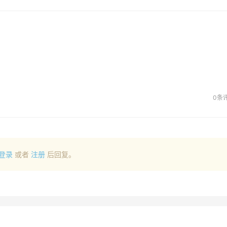
0条
登录
或者
注册
后回复。