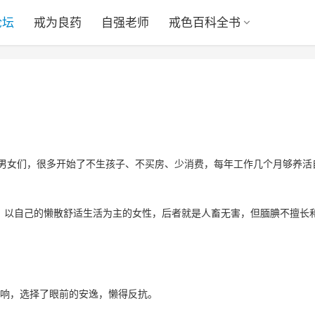
论坛
戒为良药
自强老师
戒色百科全书
轻男女们，很多开始了不生孩子、不买房、少消费，每年工作几个月够养活
爱，以自己的懒散舒适生活为主的女性，后者就是人畜无害，但腼腆不擅长
响，选择了眼前的安逸，懒得反抗。