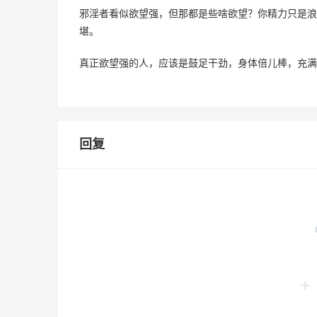
邪淫者看似欲望强，但那都是些啥欲望？你精力只是浪
堪。
真正欲望强的人，应该是鼓足干劲，身体倍儿棒，充满
回复