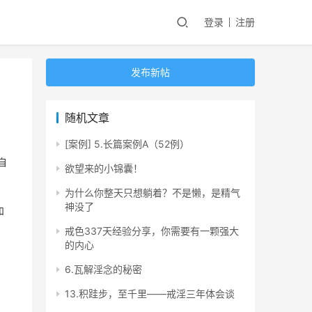
登录
注册
发布新帖
随机文章
[案例] 5.长篇案例A（52例）
自
欲望来的小锦囊！
为什么你整天只想躺着？不是懒，是精气
神没了
和
戒色337天经验分享，你需要有一颗强大
的内心
6.瓦解淫念的秘密
13.积跬步，至千里——戒淫三年体会谈