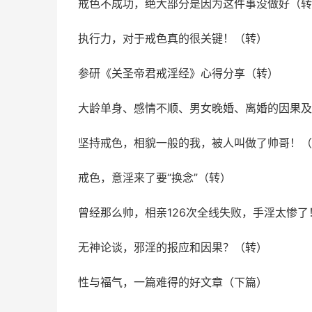
戒色不成功，绝大部分是因为这件事没做好（转
执行力，对于戒色真的很关键！（转）
参研《关圣帝君戒淫经》心得分享（转）
大龄单身、感情不顺、男女晚婚、离婚的因果及
坚持戒色，相貌一般的我，被人叫做了帅哥！（
戒色，意淫来了要“换念”（转）
曾经那么帅，相亲126次全线失败，手淫太惨了
无神论谈，邪淫的报应和因果？（转）
性与福气，一篇难得的好文章（下篇）