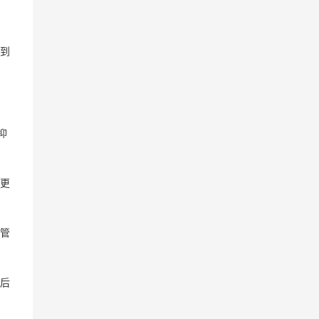
到
抑
更
管
后