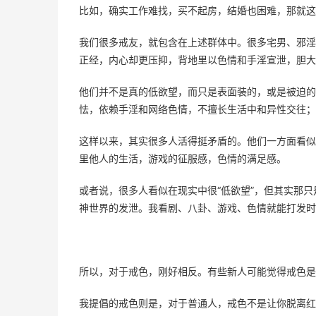
比如，确实工作难找，买不起房，结婚也困难，那就这
我们很多戒友，就包含在上述群体中。很多宅男、邪淫
正经，内心却更压抑，背地里以色情和手淫宣泄，胆大
他们并不是真的低欲望，而只是表面装的，或是被迫的
怯，依赖手淫和网络色情，不擅长生活中和异性交往；
这样以来，其实很多人活得挺矛盾的。他们一方面看似
里他人的生活，游戏的征服感，色情的满足感。
或者说，很多人看似在现实中很“低欲望”，但其实那
神世界的发泄。我看剧、八卦、游戏、色情就能打发时
所以，对于戒色，刚好相反。有些新人可能觉得戒色是
我提倡的戒色则是，对于普通人，戒色不是让你脱离红