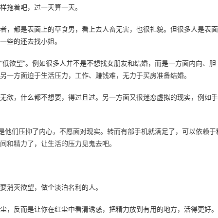
样拖着吧，过一天算一天。
者，都是表面上的草食男，看上去人畜无害，也很礼貌。但很多人是表面
一些的还去找小姐。
“低欲望”。例如很多人并不是不想找女朋友和结婚，而是一方面内向、胆
另一方面迫于生活压力，工作、赚钱难，无力于买房准备结婚。
无欲，什么都不想要，得过且过。另一方面又很迷恋虚拟的现实，例如手
只是他们压抑了内心，不愿面对现实。转而有部手机就满足了，可以依赖于
间和精力了，让生活的压力见鬼去吧。
要消灭欲望，做个淡泊名利的人。
尘，反而是让你在红尘中看清诱惑，把精力放到有用的地方，活得更好。