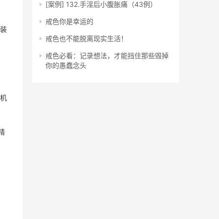
[案例] 132.手淫后小腹胀痛（43例）
戒色你是幸运的
装
戒色也不能脱离现实生活！
戒色必看：记录想法，才能挡住那些毁掉
你的愚蠢念头
机
精