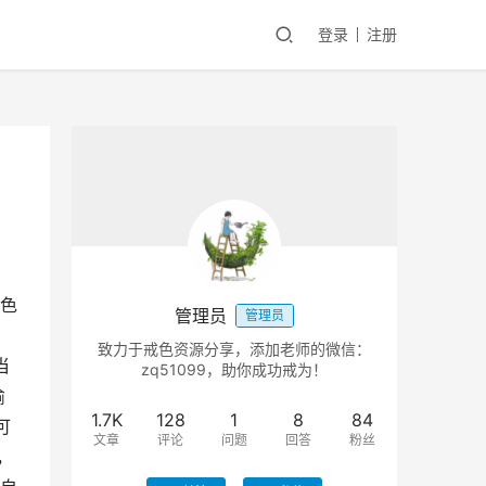
登录
注册
色
管理员
管理员
致力于戒色资源分享，添加老师的微信：
当
zq51099，助你成功戒为！
偷
1.7K
128
1
8
84
可
文章
评论
问题
回答
粉丝
，