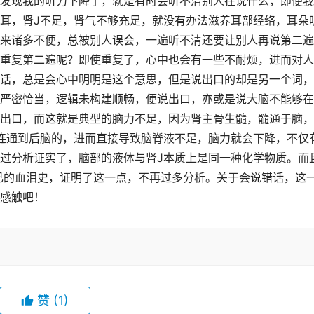
发现我的听力下降了，就是有时会听不清别人在说什么，即便我
耳，肾J不足，肾气不够充足，就没有办法滋养耳部经络，耳朵
来诸多不便，总被别人误会，一遍听不清还要让别人再说第二遍
重复第二遍呢？即使重复了，心中也会有一些不耐烦，进而对人
话，总是会心中明明是这个意思，但是说出口的却是另一个词，
严密恰当，逻辑未构建顺畅，便说出口，亦或是说大脑不能够在
出口，而这就是典型的脑力不足，因为肾主骨生髓，髓通于脑，
连通到后脑的，进而直接导致脑脊液不足，脑力就会下降，不仅
过分析证实了，脑部的液体与肾J本质上是同一种化学物质。而
己的血泪史，证明了这一点，不再过多分析。关于会说错话，这
感触吧！
赞
(1)