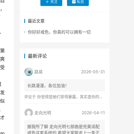
自
关注
私信
，
育
最近文章
，
你好好戒色，你真的可以拥有一切
个
由
第
最新评论
爽
受
路易
2026-05-31
说
长路漫漫，各位加油！
发
评论于
你觉得是她们穿得暴露，其实是你的心在着火
似
以
走向光明
2026-04-11
才
据我所了解 走向光明七部曲是完美适配
戒色这套系统的 希望大家能走上一条正