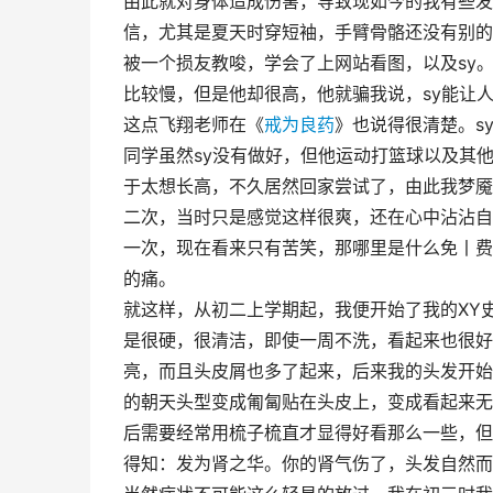
由此就对身体造成伤害，导致现如今的我有些发
信，尤其是夏天时穿短袖，手臂骨骼还没有别的
被一个损友教唆，学会了上网站看图，以及sy
比较慢，但是他却很高，他就骗我说，sy能让
这点飞翔老师在《
戒为良药
》也说得很清楚。s
同学虽然sy没有做好，但他运动打篮球以及其
于太想长高，不久居然回家尝试了，由此我梦魇
二次，当时只是感觉这样很爽，还在心中沾沾自
一次，现在看来只有苦笑，那哪里是什么免丨费
的痛。
就这样，从初二上学期起，我便开始了我的XY
是很硬，很清洁，即使一周不洗，看起来也很好
亮，而且头皮屑也多了起来，后来我的头发开始
的朝天头型变成匍匐贴在头皮上，变成看起来无
后需要经常用梳子梳直才显得好看那么一些，但
得知：发为肾之华。你的肾气伤了，头发自然而