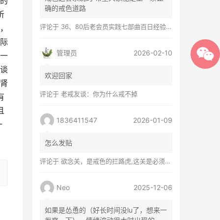
的
确的戒色道路
听
评论于
36、80后老会员实践七部曲百日经验谈兼苦口忠言
，
际
管理员
2026-02-10
一
谈
欢迎回家
肾
评论于
老戒友谈：你为什么戒不掉
有
且
1836411547
2026-01-09
一
怎么发贴
评论于
欲念关，是戒色的拦路虎,这关是必须过的
Neo
2025-12-06
如果是怂恿的（好长时间没lu了，想来一