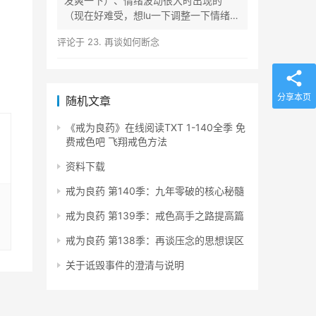
发爽一下）、情绪波动很大时出现的
（现在好难受，想lu一下调整一下情绪）
等...
评论于
23. 再谈如何断念
分享本页
随机文章
《戒为良药》在线阅读TXT 1-140全季 免
费戒色吧 飞翔戒色方法
资料下载
戒为良药 第140季：九年零破的核心秘髓
戒为良药 第139季：戒色高手之路提高篇
戒为良药 第138季：再谈压念的思想误区
关于诋毁事件的澄清与说明