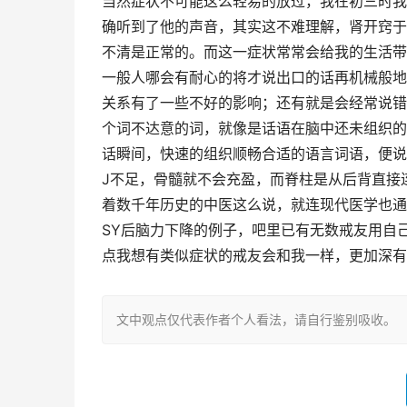
当然症状不可能这么轻易的放过，我在初三时我
确听到了他的声音，其实这不难理解，肾开窍于
不清是正常的。而这一症状常常会给我的生活带
一般人哪会有耐心的将才说出口的话再机械般地
关系有了一些不好的影响；还有就是会经常说错
个词不达意的词，就像是话语在脑中还未组织的
话瞬间，快速的组织顺畅合适的语言词语，便说
J不足，骨髓就不会充盈，而脊柱是从后背直接
着数千年历史的中医这么说，就连现代医学也通
SY后脑力下降的例子，吧里已有无数戒友用自
点我想有类似症状的戒友会和我一样，更加深有
文中观点仅代表作者个人看法，请自行鉴别吸收。