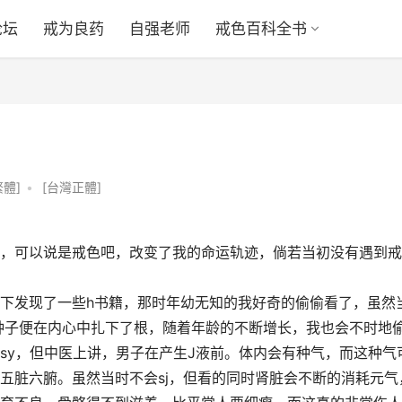
论坛
戒为良药
自强老师
戒色百科全书
繁體]
•
[台灣正體]
，可以说是戒色吧，改变了我的命运轨迹，倘若当初没有遇到戒
下发现了一些h书籍，那时年幼无知的我好奇的偷偷看了，虽然
种子便在内心中扎下了根，随着年龄的不断增长，我也会不时地
sy，但中医上讲，男子在产生J液前。体内会有种气，而这种气
五脏六腑。虽然当时不会sj，但看的同时肾脏会不断的消耗元气