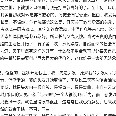
育不良，骨骼得不到滋养，比平常人要细瘦，而这真的非常伤人
女生粗，不被别人以怪异的眼光打量就算好的了。在上初二以后
。其实当初我对sy是存有戒心的，感觉会有害健康。但由于我发
人长高，不骗你，你看我都长这么高，其实关于sy与身高的关系
y占30%基因占30%，其它如饮食运动，生活作息等占40%，这
他因素如基因好等都非常好，所以长得又高又快。当时天真的我
般的生活便开始了，有了第一次，水到渠成，自然而然的便会有
喜道，天下居然有这样的好事，什么都不用费就可以让每天自己
的午餐那是需要付出巨大巨大的代价的，这代价是生命所无法承
史，慢慢的，症状开始找上了我，先是头发，原来我的头发可以
看，但渐渐的，我的头发开始变油了，可以说三天不洗便会油光
变卷，就是头发由一根直线，慢慢弯曲，慢慢弯曲，由直冲云霄
J打采似的头发。这看起来显得一个人很没J神活力，而且卷发
只要风一吹，就会显得很卷很乱，这常常使我心烦意乱，后来我
然的就会干枯，不直，弯曲。