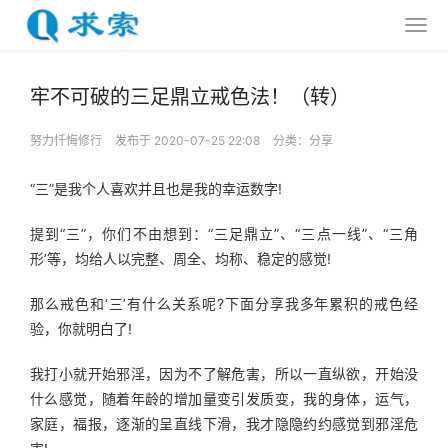
牢不可破的三足鼎立戒色法！（转）
努力忏悔修行
发布于 2020-07-25 22:08
分类：
分享
“三”是我个人喜欢并且也是我的幸运数字!
提到“三”，你们不由想到：“三足鼎立”、“三点一线”、“三角
形’等，均给人以完整、周全、均称、稳定的感觉!
那么戒色和‘三’有什么关系呢?下面分享我多年累积的戒色经
验，你就明白了!
我打小就开始邪淫，因为不了解危害，所以一直纵欲，开始没
什么感觉，随着年龄的增加量变引发质变，我的身体，运气，
家庭，福报，逐渐的呈直线下滑，我才隐隐约约感觉到邪淫危