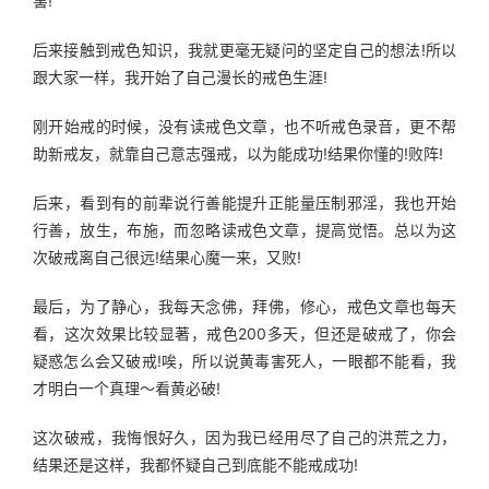
害!
后来接触到戒色知识，我就更毫无疑问的坚定自己的想法!所以
跟大家一样，我开始了自己漫长的戒色生涯!
刚开始戒的时候，没有读戒色文章，也不听戒色录音，更不帮
助新戒友，就靠自己意志强戒，以为能成功!结果你懂的!败阵!
后来，看到有的前辈说行善能提升正能量压制邪淫，我也开始
行善，放生，布施，而忽略读戒色文章，提高觉悟。总以为这
次破戒离自己很远!结果心魔一来，又败!
最后，为了静心，我每天念佛，拜佛，修心，戒色文章也每天
看，这次效果比较显著，戒色200多天，但还是破戒了，你会
疑惑怎么会又破戒!唉，所以说黄毒害死人，一眼都不能看，我
才明白一个真理～看黄必破!
这次破戒，我悔恨好久，因为我已经用尽了自己的洪荒之力，
结果还是这样，我都怀疑自己到底能不能戒成功!