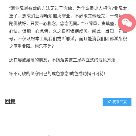
“消业障最有效的方法无过于念佛，为什么很少人相信?业障太
重了，想求消业障断烦恼灭罪业，不必求其他经咒，一句阿弥
陀佛就好，只要一心称念，念念无间。”“业障重，贪瞋盛，体弱
心怯。但能一心念佛，久之自可诸疾咸愈。闻此，当知一句佛
号，不仅从根本上助我们戒断邪淫，而且能消我们因邪淫所积
之厚重业障。何乐不为?
还在屡戒屡破的朋友，不妨落实这三足鼎立式的戒色方法!
牢不可破的坚守自己的戒色意念!戒色成功指日可待!
回复
我来回复