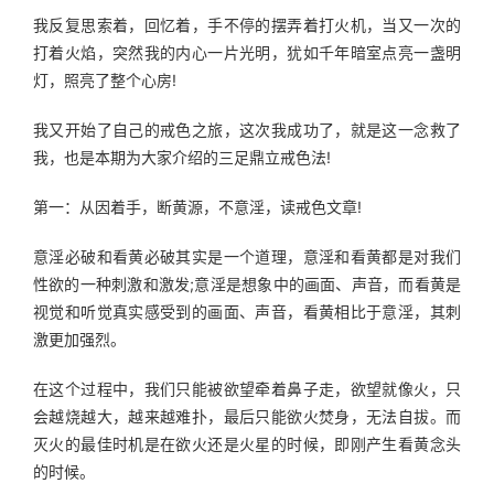
我反复思索着，回忆着，手不停的摆弄着打火机，当又一次的
打着火焰，突然我的内心一片光明，犹如千年暗室点亮一盏明
灯，照亮了整个心房!
我又开始了自己的戒色之旅，这次我成功了，就是这一念救了
我，也是本期为大家介绍的三足鼎立戒色法!
第一：从因着手，断黄源，不意淫，读戒色文章!
意淫必破和看黄必破其实是一个道理，意淫和看黄都是对我们
性欲的一种刺激和激发;意淫是想象中的画面、声音，而看黄是
视觉和听觉真实感受到的画面、声音，看黄相比于意淫，其刺
激更加强烈。
在这个过程中，我们只能被欲望牵着鼻子走，欲望就像火，只
会越烧越大，越来越难扑，最后只能欲火焚身，无法自拔。而
灭火的最佳时机是在欲火还是火星的时候，即刚产生看黄念头
的时候。