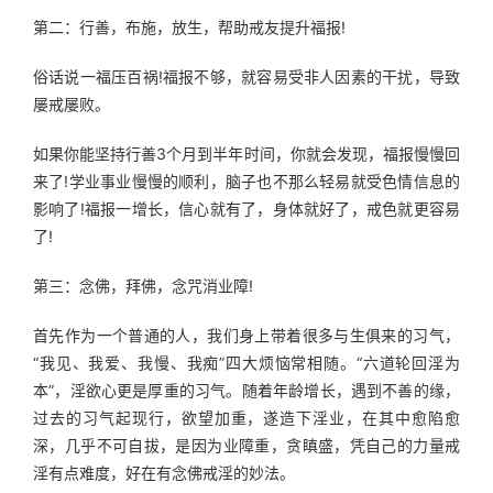
第二：行善，布施，放生，帮助戒友提升福报!
俗话说一福压百祸!福报不够，就容易受非人因素的干扰，导致
屡戒屡败。
如果你能坚持行善3个月到半年时间，你就会发现，福报慢慢回
来了!学业事业慢慢的顺利，脑子也不那么轻易就受色情信息的
影响了!福报一增长，信心就有了，身体就好了，戒色就更容易
了!
第三：念佛，拜佛，念咒消业障!
首先作为一个普通的人，我们身上带着很多与生俱来的习气，
“我见、我爱、我慢、我痴”四大烦恼常相随。“六道轮回淫为
本”，淫欲心更是厚重的习气。随着年龄增长，遇到不善的缘，
过去的习气起现行，欲望加重，遂造下淫业，在其中愈陷愈
深，几乎不可自拔，是因为业障重，贪瞋盛，凭自己的力量戒
淫有点难度，好在有念佛戒淫的妙法。