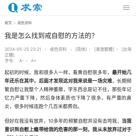
首页
戒色资料
我是怎么找到戒自慰的方法的？
2024-05-25 23:21
•
戒色资料
•
[简体]
•
[港澳繁體]
•
[台灣
正體]
字号:
A-
•
A+
起初的时候，我和很多人一样，看黄自慰很多年，
最开始几
年还乐在其中，后面才发现这对我来说是一场灾难
，长期频
繁自慰让我整个人精神萎靡，学东西总是记不住，那些年记
忆力严重下降，然后身体素质也下降了很多，有严重的鼻
炎，很多时候连跑个几百米都费劲。
但好在我没有放弃，10多年的频繁自慰并没有击垮我，
当我
意识到自慰上瘾带给我的危害的那一刻，我从未放弃过对于