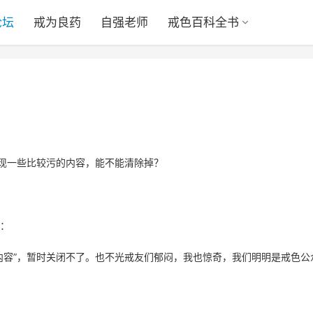
论坛
戒为良药
自强老师
戒色百科全书
出现一些比较污的内容，能不能清除掉？
：
内容”，暂时关闭不了。也不光戒友们郁闷，我也惊奇，我们明明是戒色公