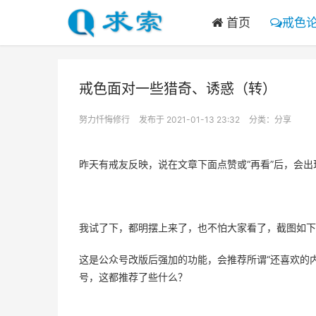
首页
戒色
戒色面对一些猎奇、诱惑（转）
努力忏悔修行
发布于 2021-01-13 23:32
分类：
分享
昨天有戒友反映，说在文章下面点赞或“再看”后，会
我试了下，都明摆上来了，也不怕大家看了，截图如下
这是公众号改版后强加的功能，会推荐所谓“还喜欢的
号，这都推荐了些什么？