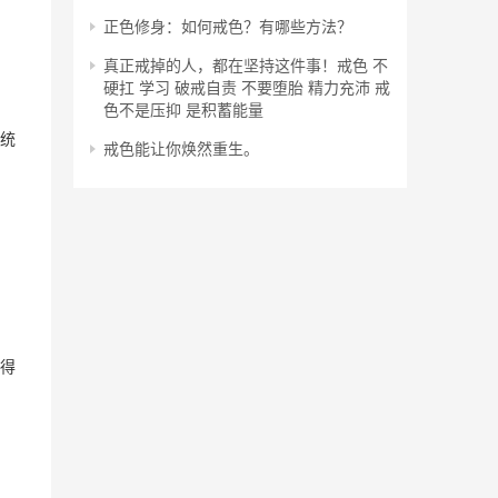
正色修身：如何戒色？有哪些方法？
真正戒掉的人，都在坚持这件事！戒色 不
硬扛 学习 破戒自责 不要堕胎 精力充沛 戒
色不是压抑 是积蓄能量
统
戒色能让你焕然重生。
得