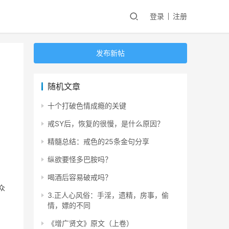
登录
注册
发布新帖
随机文章
十个打破色情成瘾的关键
戒SY后，恢复的很慢，是什么原因？
精髓总结：戒色的25条金句分享
纵欲要怪多巴胺吗？
喝酒后容易破戒吗？
众
3.正人心风俗：手淫，遗精，房事，偷
情，嫖的不同
《增广贤文》原文（上卷）