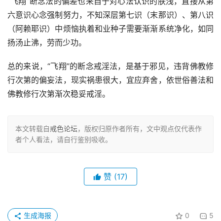
“飞翔”断念法的偏差也来自于对心法认识的肤浅，直接从第
六意识心念强制努力，不知深层第七识（末那识）、第八识
（阿赖耶识）中烦恼执着和业种子需要渐渐系统净化，如同
扬汤止沸，劳而少功。
总的来说，“飞翔”的断念戒淫法，是基于邪见，违背佛教修
行次第的偏妄法，现实祸患很大，宜应弃舍，依世俗善法和
佛教修行次第渐次稳妥戒淫。
本文转载自
戒色论坛
，版权归原作者所有，文中观点仅代表作
者个人看法，请自行鉴别吸收。
赞
(17)
生成海报
0
5