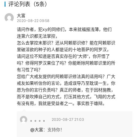
评论列表（5条）
大富
2020-08-22 09:58
请问作者，犯xy的同修们，本来就福报浅薄，他们
连第六识都无法掌控，
怎么去掌控末那识？还从阿赖耶识修？能在阿赖耶识
里破淫欲的种子的人都是证的十地菩萨的阿罗汉，
请问这位不知道是否真实存在的“大师”，你开悟了
吗？修得阿罗汉果位了吗？你能断除阿赖耶识里的所
有习性了吗？
您给广大戒友提供的阿赖耶识修法真的适用吗？广大
戒友如果听信你的言论，造成误导乃至耽误一生，你
愿为你的言行负责吗？真正的师者，在于因材施教，
而不是吹捧自己的方式，打压其他方式，飞翔的方式
有没有用，我就是受益者之一。事实胜于雄辩。
。。。。
2020-08-27 21:03
@大富
：
支持你！