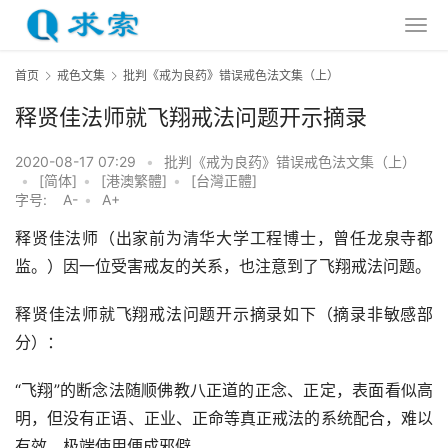
首页
戒色文集
批判《戒为良药》错误戒色法文集（上）
释贤佳法师就飞翔戒法问题开示摘录
2020-08-17 07:29
•
批判《戒为良药》错误戒色法文集（上）
•
[简体]
•
[港澳繁體]
•
[台灣正體]
字号:
A-
•
A+
释贤佳法师（出家前为清华大学工程博士，曾任龙泉寺都
监。）因一位受害戒友的关系，也注意到了飞翔戒法问题。
释贤佳法师就飞翔戒法问题开示摘录如下（摘录非敏感部
分）：
“飞翔”的断念法随顺佛教八正道的正念、正定，表面看似高
明，但没有正语、正业、正命等真正戒法的系统配合，难以
有效，极端使用便成邪僻。