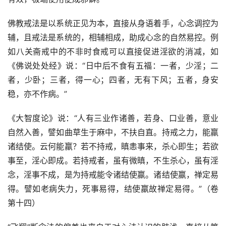
佛教戒法是以系统正见为本，直接从身语着手，心念调控为
辅，且戒法是系统的，相辅相成，助成心念的自然易控。例
如八关斋戒中的不非时食戒可以直接促进淫欲的消减，如
《佛说处处经》说：“日中后不食有五福：一者，少淫；二
者，少卧；三者，得一心；四者，无有下风；五者，身安
稳，亦不作病。”
《大智度论》说：“人有三业作诸善，若身、口业善，意业
自然入善，譬如曲草生于麻中，不扶自直。持戒之力，能羸
诸结使。云何能羸？若不持戒，瞋恚事来，杀心即生；若欲
事至，淫心即成。若持戒者，虽有微瞋，不生杀心，虽有淫
念，淫事不成，是为持戒能令诸结使羸。诸结使羸，禅定易
得。譬如老病失力，死事易得，结使羸故禅定易得。”（卷
第十四）