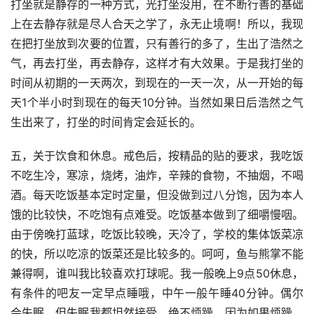
打坐就是静存的一种方式，光打坐没用，在不断行善的基础
上在去静存就是尽人合天之学了，永无止境啊！所以，我现
在把打坐放到次要的位置，只有善行的多了，生出了浩然之
气，再去打坐，再去静存，这样才有大效果。于是我打坐的
时间从初期的一天两次，到现在的一天一次，从一开始的每
天1个半小时到现在的每天10分钟。当然如果日后浩然之气
生出来了，打坐的时间肯定会延长的。
五，关于饮食和休息。戒色后，按精品的贴的要求，我吃饭
不吃生冷，寒凉，烧烤，油炸，辛辣的食物，不抽烟，不喝
酒。每天吃饭基本定时定量，但没做到过八分饱，因为本人
饿的比较快，不吃饱有点难受。吃饭基本做到了细嚼慢咽。
由于傍晚打蓝球，吃饭比较晚，天冷了，学校的集体饭菜凉
的快，所以吃凉的饭菜还是比较多的。呵呵，鱼与熊掌不能
兼得啊，谁叫我比较喜欢打球呢。我一般晚上9点50休息，
有条件的吧友一定早点睡哦，中午一般午睡40分钟。偶尔
会失眠，但失眠我都坦然接受，绝不烦躁。因为如果烦躁，