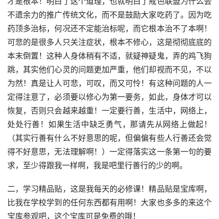
才是根本！明白了这个道理，也就明白了戒色联盟为什么会
不遗余力的推广传统文化，而不是鼓励大家吃药了。因为吃
药顶多治标，何况还不定能治标呢，而它根本治不了本啊！
可悲的是很多人只关注症状，根本不修心，这是彻彻底底的
本末倒置！这种人身体稍有不适，就疑神疑鬼，弄的鸡飞狗
跳，其实他们心灵的问题更加严重，他们却视而不见，不以
为然！真是让人可悲，可叹，而又可怜！有这种问题的人一
定得注意了，必须要以修心为第一要务，如此，身体才可以
恢复，否则只会越来越重！一定要行善，生活中，网络上，
处处行善！如果生活中缺乏勇气，那请先从网络上做起！
（其实行善有什么不好意思的呢，但偏偏有些人行善还会觉
得不好意思，无法理解啊！）一定得落实这一条第一句的要
求，至少得跟我一样啊，我是吧里行善行的少的啊。
二，学习精品贴，这是我每天的必修课！精品贴是宝库啊，
比我在学校学到的任何东西都有用啊！大家也多多的来这个
宝库参观吧，这个宝库可是免费的哦！