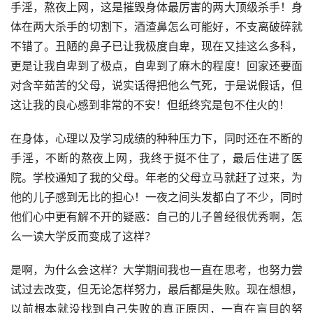
手淫，熬夜上网，这是摧毁身体最厉害的两大顶级杀手！身
体在两大杀手的切割下，酒渣鼻怎么可能好，不支离破碎就
不错了。丑陋的鼻子已让我极度自卑，现在又挂这么多科，
更是让我自卑到了极点，自卑到了麻木的程度！回家还要面
对含辛茹苦的父母，说实话得把他么气死，于是说假话，但
这让我的良心感到非常的不安！但纸终究是包不住火的！
在身体，心理以及学习成绩的种种压力下，同时还在不断的
手淫，不断的熬夜上网，我终于挺不住了，最后住进了医
院。学校通知了我的父母。年老的父母立马就赶了过来，为
他的儿子感到无比的担心！一夜之间头发都白了不少，同时
他们心中更有解不开的疑惑：自己的儿子曾经很优秀啊，怎
么一读大学反而变成了这样？
是啊，为什么会这样？大学期间我也一直在思考，也努力尝
试过去改变，但无论怎样努力，最后都是失败。现在想想，
以前根本就没找到自己失败的真正原因，一直在盲目的努