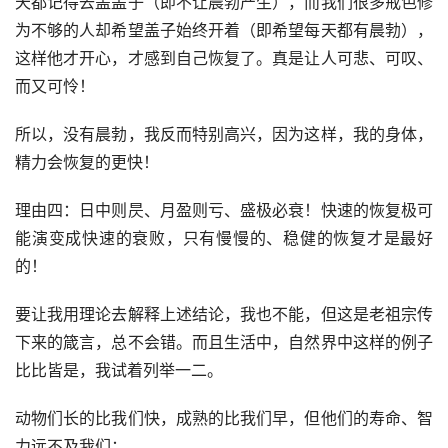
天都记得去盖盖子（即不让晨勃产生），而我们很多戒色修
为不够的人却希望盖子始终开着（即希望每天都有晨勃），
这样他才开心，才感到自己恢复了。真是让人可悲、可叹、
而又可怜！
所以，没有晨勃，我反而特别高兴，因为这样，我的身体，
精力会恢复的更快！
理由四：日中则昃、月盈则亏、盛极必衰！快速的恢复极可
能演变成快速的衰败，只有慢慢的、稳健的恢复才是最好
的！
要让我用理论去解释上述结论，我也不能，但这是老祖宗传
下来的箴言，总不会错。而且生活中，自然界中这样的例子
比比皆是，我试着列举一二。
动物们长的比我们快，成熟的比我们早，但他们的寿命、智
力远不及我们；