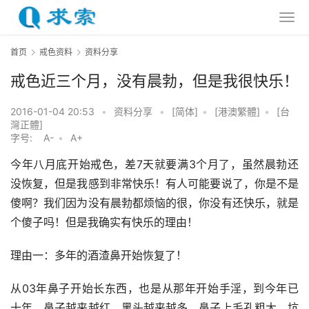
首页
戒色资料
资料分享
戒色近三个月，没有晨勃，但是我很快乐！
2016-01-04 20:53
•
资料分享
•
[简体]
•
[港澳繁體]
•
[台
灣正體]
字号:
A-
•
A+
今年八月底开始戒色，差7天就要满3个月了，虽然晨勃还
没恢复，但是我感到非常快乐！有人可能要说了，你是不是
傻啊？我们因为没有晨勃都烦恼的很，你没有还快乐，就是
个傻子吗！但是我确实有快乐的理由！
理由一：多年的酒渣鼻开始恢复了！
从03年鼻子开始长东西，也是从那年开始手淫，到今年已
十年，鼻子越来越红，黑头越来越多，鼻子上毛孔粗大，坑