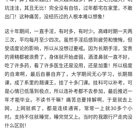
坑洼洼，其丑无比！完全没有自信，过年都宅在家里，不敢
出门！这种痛苦，没经历过的人根本难以想象！
这十年期间，一直手淫，有时多，有时少。高峰时期一天两
三次，平均每月至少四次。虽然手淫后感到疲劳和懊悔，但
受适度论的影响，所以从没想过要戒。因为长期手淫，宝贵
的肾精都被浪费了，身体就开始虚弱，酒渣鼻就一直不好，
吃了许多药，看了许多医生还是没用，还是加重！所以极度
的自卑啊，最后自暴自弃了，大学期间无心学习，长期翘
课，成了系里的翘课王，挂了十多门课。挂科可以补考，可
是心情已低落到极点，所以连补考都不去参加，最后推迟一
年才能毕业。不读书干嘛？痛苦总要排解啊，于是就去上
网，上网就疯了，都是连续通宵，常常一上就30多个小
时。支持不住就睡觉，睡完觉又上。当时的我跟行尸走肉没
什么区别！