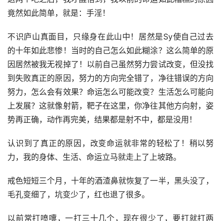
竟然如此简单，就是：手淫！
不识庐山真面目，只缘身在此山中！居然是Sy使自己过去
的十年如此悲惨！当时的自己怎么如此糊涂？这么简单的原
因居然被我无视掉了！以前自己虽然努力尝试改变，但没找
到失败真正的原因，努力的方向完全错了，净往错误的方向
努力，怎么会有效果？命运怎么可能改变？生活怎么可能向
上发展？这就像射箭，靶子在这里，你净往其他方向射，姿
势再正确，动作再完美，结果都是射不中，都是没用！
认识到了真正的原因，改变命运就非常的轻松了！稍以努
力，我的身体、生活、命运立马就走上了上坡路。
戒色短短三个月，十年的酒渣鼻就恢复了一半，黑头没了，
毛孔变细了，坑变少了，红也退了很多。
以前常打喷嚏，一打三十几个，现在很少了，要打就打两