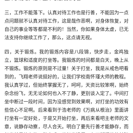
三，工作不能落下。认真对待工作也是行善，不能因为一点
点问题就不认真对待工作，这是哉作恶啊，对身体恢复，对
自己的事业等等都是不利的！当然，你如果身体太虚，已无
法支持你继续工作了，那么，这点请无视。
四，关于锻炼。我的锻炼内容是八段锦，快步走，金鸡独
立，篮球和适度的打坐等。我锻炼的时间都是白天，晚上从
不锻炼。锻炼的原则是不过量！关于打坐，我是从戒色吧看
到的，飞翔老师说挺好的，让我们学校南怀瑾大师的教程。
我认真学过，但始终掌握无了，呵呵，天资比较笨啊，始终
杂念纷飞，无无论如何也入不了静，更别谈入定了。中间打
坐中断过一段时间，因为没感觉到效果啊，对打坐的功效有
些信心不足啊。后来看到于浩老师的《万病从根治》里面讲
打坐有一定好处，于是又开始打坐，再后来看吧主老师的文
章，说静存动察，尽人合天。明白了要先行善才能静存，而