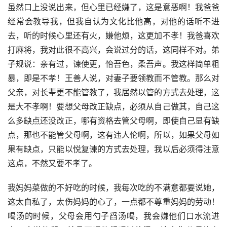
虽然口上没说出来，但心里已经嫌了，这是意恶啊！我爸爸
经常会教导我，但我自认为文化比他高，对他的话听不进
去，听的时候心里还有火，嫌他烦，这更加不孝！我爸喜欢
打麻将，我对此很不高兴，会说过分的话，这同样不对。弟
子规说：亲有过，谏使更，怡吾色，柔吾声。我这样简单粗
暴，即是不孝！王善人说，对妻子要领教而不管教。那么对
父亲，对长辈更不能管教了，我居然以管的方式去处理，这
是大不孝啊！要想父母改正缺点，必须从自己做其，自己这
么多缺点还没改正，哪有资格去管父母啊，即使自己显有缺
点，那也不能管父母啊，这有违人伦啊，所以，如果父母如
果有缺点，只能以悦复谏的方式去处理，我以后必须得注意
这点，不然又要不孝了。
我妈妈菜做的不好吃的时候，我每次吃的不满意都要说她，
这太自私了，太伤妈妈的心了，一点都不尊重妈妈的劳动！
喝汤的时候，父母会用勺子舀汤喝，我会嫌他们口水流进