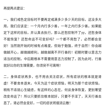
再提两点建议：
一，我们戒色定目标时不要再定戒满多少多少天的目标，这没多大
用，我们应该定：一个月内行多少善，一年之内行多少善。如果能
定下这样的目标，并认真去执行，那么还愁控制不了yy，还愁身体
不能恢复？还愁命运不可变好吗？一个都不用愁了，必然都会变
好！当然刚开始的时候有点难度，但始于勉强，终于自然！你会越
做越开心，越做越顺利，越做越离不开行善的！初期时要以意志力
适当的控制，中后期根本不需要用意志力控制了，因为此时，行善
就好比你的生理需要，你须臾不可离啊！
二，身体症状再多，也不用去关注症状，所有症状的根本就是肾
虚！不要舍本逐末，今天为这个症状烦恼，明天为那个症状烦恼，
稍有不适就心生疑虑，有这样的心态在，何谈身体恢复，更别奢望
改变命运了！所以只要抓住根本就好，只要不手淫了，天天行善去
恶了，肾必然会变好，一切的症状将烟消云散！