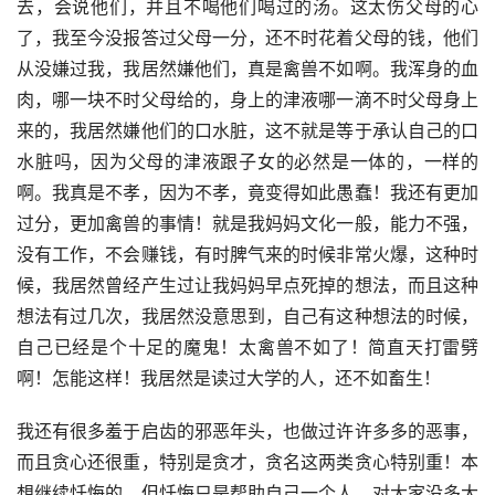
去，会说他们，并且不喝他们喝过的汤。这太伤父母的心
了，我至今没报答过父母一分，还不时花着父母的钱，他们
从没嫌过我，我居然嫌他们，真是禽兽不如啊。我浑身的血
肉，哪一块不时父母给的，身上的津液哪一滴不时父母身上
来的，我居然嫌他们的口水脏，这不就是等于承认自己的口
水脏吗，因为父母的津液跟子女的必然是一体的，一样的
啊。我真是不孝，因为不孝，竟变得如此愚蠢！我还有更加
过分，更加禽兽的事情！就是我妈妈文化一般，能力不强，
没有工作，不会赚钱，有时脾气来的时候非常火爆，这种时
候，我居然曾经产生过让我妈妈早点死掉的想法，而且这种
想法有过几次，我居然没意思到，自己有这种想法的时候，
自己已经是个十足的魔鬼！太禽兽不如了！简直天打雷劈
啊！怎能这样！我居然是读过大学的人，还不如畜生！
我还有很多羞于启齿的邪恶年头，也做过许许多多的恶事，
而且贪心还很重，特别是贪才，贪名这两类贪心特别重！本
想继续忏悔的，但忏悔只是帮助自己一个人，对大家没多大