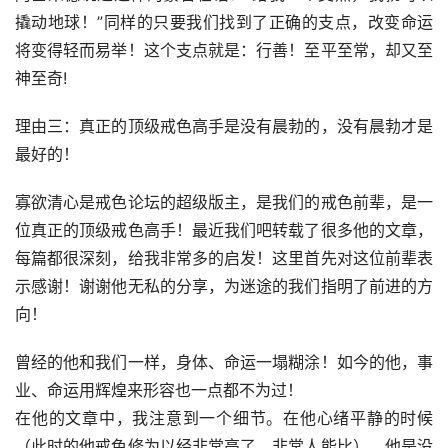
撬动地球！”同样的只要我们找到了正确的支点，改变命运
将变得轻而易举！这个支点就是：行善！至平至常，却又至
神至奇!
理由三：真正的顶级戒色高手是没有晨勃的，没有晨勃才是
最好的！
寡欲清心是戒色论坛的超级版主，是我们的戒色前辈，是一
位真正的顶级戒色高手！最近我们吧转载了很多他的文章，
每篇都很深刻，给我非常多的启发！这里首先对这位前辈表
示感谢！谢谢他无私的分享，为迷途的我们指明了前进的方
向！
曾经的他和我们一样，身体、命运一塌糊涂！如今的他，事
业、命运用辉煌来形容也一点都不为过！
在他的文章中，我注意到一个细节。在他心绪平静的时候
（此时的他戒色修为以经非常高了，非常人能比），他是没