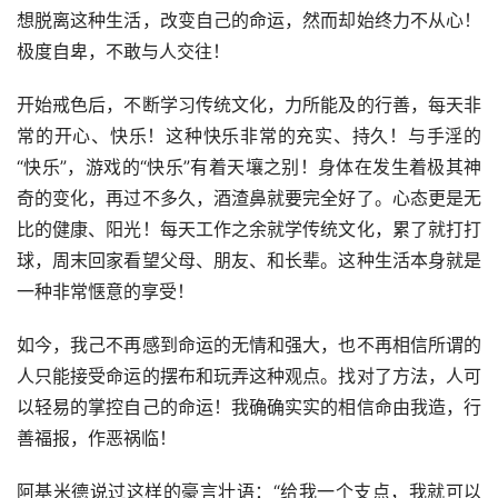
想脱离这种生活，改变自己的命运，然而却始终力不从心！
极度自卑，不敢与人交往！
开始戒色后，不断学习传统文化，力所能及的行善，每天非
常的开心、快乐！这种快乐非常的充实、持久！与手淫的
“快乐”，游戏的“快乐”有着天壤之别！身体在发生着极其神
奇的变化，再过不多久，酒渣鼻就要完全好了。心态更是无
比的健康、阳光！每天工作之余就学传统文化，累了就打打
球，周末回家看望父母、朋友、和长辈。这种生活本身就是
一种非常惬意的享受！
如今，我己不再感到命运的无情和强大，也不再相信所谓的
人只能接受命运的摆布和玩弄这种观点。找对了方法，人可
以轻易的掌控自己的命运！我确确实实的相信命由我造，行
善福报，作恶祸临！
阿基米德说过这样的豪言壮语：“给我一个支点，我就可以