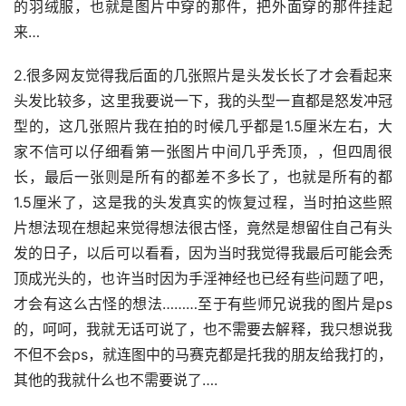
的羽绒服，也就是图片中穿的那件，把外面穿的那件挂起
来…
2.很多网友觉得我后面的几张照片是头发长长了才会看起来
头发比较多，这里我要说一下，我的头型一直都是怒发冲冠
型的，这几张照片我在拍的时候几乎都是1.5厘米左右，大
家不信可以仔细看第一张图片中间几乎秃顶，，但四周很
长，最后一张则是所有的都差不多长了，也就是所有的都
1.5厘米了，这是我的头发真实的恢复过程，当时拍这些照
片想法现在想起来觉得想法很古怪，竟然是想留住自己有头
发的日子，以后可以看看，因为当时我觉得我最后可能会秃
顶成光头的，也许当时因为手淫神经也已经有些问题了吧，
才会有这么古怪的想法………至于有些师兄说我的图片是ps
的，呵呵，我就无话可说了，也不需要去解释，我只想说我
不但不会ps，就连图中的马赛克都是托我的朋友给我打的，
其他的我就什么也不需要说了….