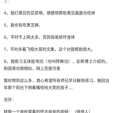
了.
4，我打黑豆的豆浆喝，顺便将那些黑豆面面也吃掉
5，我也有吃黑芝麻，
6，平时不上网太多，否则容易损坏身体
7，平时多看飞翔大哥的文集，这个对我帮助很大。
8，我练习五体投地功（也叫拜佛功），彭新博士介绍的，
和固肾功很相似，网上百度可查
暂时想到这么多，真心希望所有师兄早日解除恶习，做回当
年那个阳光下咧着嘴哈哈大笑的孩子….
另外：
转载一个我经常看的怀念母亲的视频：（很感人）