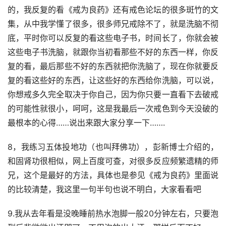
的，我反复的看《戒为良药》还有戒色论坛的很多斑竹的文
集，从中我学懂了很多，很多师兄戒除不了，就是洗脑不彻
底，平时你可以反复的看这些电子书，时间长了，你就会被
这些电子书洗脑，就跟你当初看那些不好的东西一样，你反
复的看，最后那些不好的东西就把你洗脑了，现在你就要反
复的看这些好的东西，让这些好的东西给你洗脑，可以说，
你想戒多久完全取决于你自己，因为你只要一直看下去破戒
的可能性就很小，呵呵，这是我最后一次戒色到今天没破的
最根本的心得……说出来跟大家分享一下…….
8，我练习五体投地功（也叫拜佛功），彭新博士介绍的，
和固肾功很相似，网上百度可查，对很多反应频繁遗精的师
兄，这个是最好的方法，具体也是参见《戒为良药》里面说
的比较清楚，我这里一句半句也说不明白，大家看看吧
9.我从去年看是没晚睡前热水泡脚一般20分钟左右，只要泡