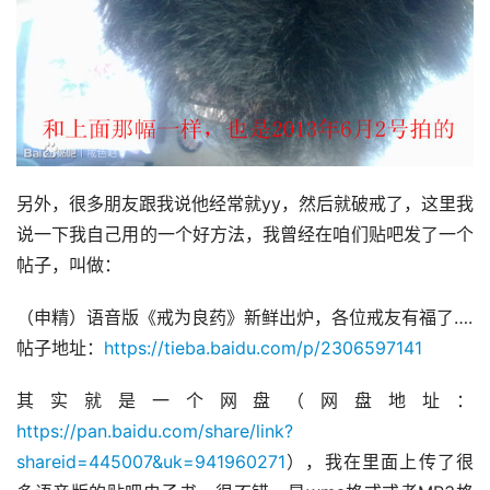
另外，很多朋友跟我说他经常就yy，然后就破戒了，这里我
说一下我自己用的一个好方法，我曾经在咱们贴吧发了一个
帖子，叫做：
（申精）语音版《戒为良药》新鲜出炉，各位戒友有福了….
帖子地址：
https://tieba.baidu.com/p/2306597141
其实就是一个网盘（网盘地址：
https://pan.baidu.com/share/link?
shareid=445007&uk=941960271
），我在里面上传了很