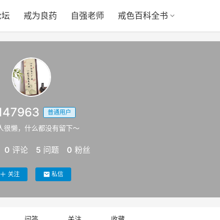
论坛
戒为良药
自强老师
戒色百科全书
j147963
普通用户
人很懒，什么都没有留下～
0
评论
5
问题
0
粉丝
关注
私信
问答
关注
收藏