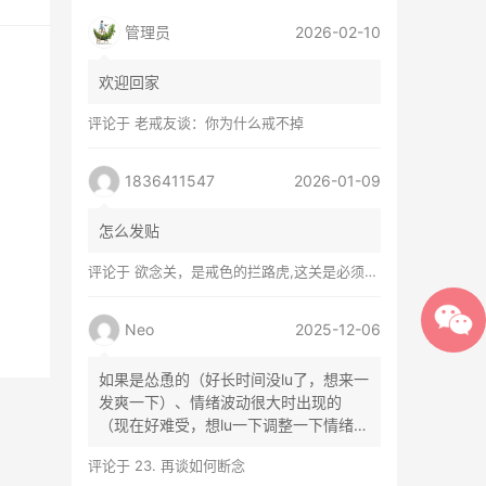
管理员
2026-02-10
欢迎回家
评论于
老戒友谈：你为什么戒不掉
1836411547
2026-01-09
怎么发贴
评论于
欲念关，是戒色的拦路虎,这关是必须过的
Neo
2025-12-06
如果是怂恿的（好长时间没lu了，想来一
发爽一下）、情绪波动很大时出现的
（现在好难受，想lu一下调整一下情绪）
等...
评论于
23. 再谈如何断念