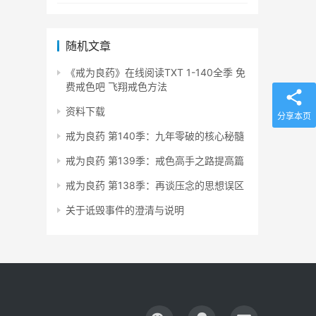
随机文章
《戒为良药》在线阅读TXT 1-140全季 免
费戒色吧 飞翔戒色方法
资料下载
分享本页
戒为良药 第140季：九年零破的核心秘髓
戒为良药 第139季：戒色高手之路提高篇
戒为良药 第138季：再谈压念的思想误区
关于诋毁事件的澄清与说明