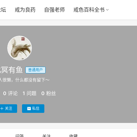
论坛
戒为良药
自强老师
戒色百科全书
北冥有鱼
普通用户
人很懒，什么都没有留下～
0
评论
1
问题
0
粉丝
关注
私信
问答
关注
收藏