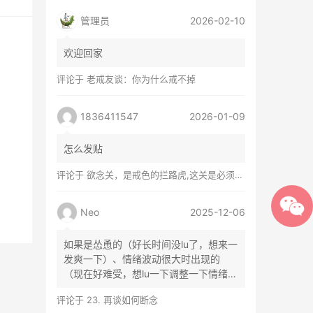
管理员
2026-02-10
欢迎回家
评论于
老戒友谈：你为什么戒不掉
1836411547
2026-01-09
怎么发贴
评论于
欲念关，是戒色的拦路虎,这关是必须过的
Neo
2025-12-06
如果是怂恿的（好长时间没lu了，想来一
发爽一下）、情绪波动很大时出现的
（现在好难受，想lu一下调整一下情绪）
等...
评论于
23. 再谈如何断念