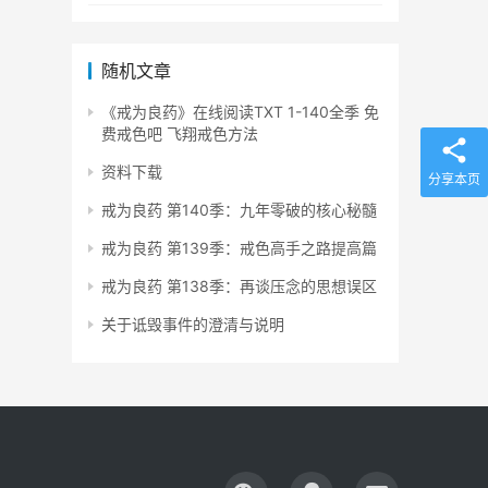
随机文章
《戒为良药》在线阅读TXT 1-140全季 免
费戒色吧 飞翔戒色方法
资料下载
分享本页
戒为良药 第140季：九年零破的核心秘髓
戒为良药 第139季：戒色高手之路提高篇
戒为良药 第138季：再谈压念的思想误区
关于诋毁事件的澄清与说明