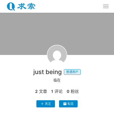
just being
普通用户
临在
2
文章
1
评论
0
粉丝
关注
私信