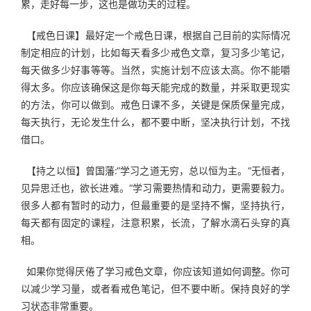
累，走好每一步，这也是做功夫的过程。
  【戒色日课】最好定一个戒色日课，根据自己目前的实际情况
制定相应的计划，比如每天看多少戒色文章，复习多少笔记，
每天做多少好事等等。当然，实施计划不应该太高。你不能嚼
得太多。你应该确保这是你每天能完成的数量，并采取更现实
的方法，你可以做到。戒色日课不多，关键是保质保量完成，
每天执行，无论发生什么，都不要中断，坚决执行计划，不找
借口。
  【持之以恒】曾国藩:“学习之道无穷，总以恒为主。“无恒者，
见异思迁也，欲长进难。“学习需要热情和动力，更需要毅力。
很多人都有暂时的动力，但最重要的是坚持不懈，坚持执行，
每天都有固定的课程，注意积累，长流，了解水滴石头穿的真
相。
  如果你觉得厌倦了学习戒色文章，你应该知道如何调整。你可
以减少学习量，或者看戒色笔记，但不要中断。保持良好的学
习状态非常重要。