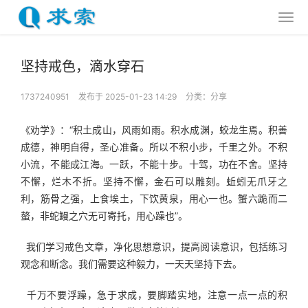
坚持戒色，滴水穿石
1737240951
发布于 2025-01-23 14:29
分类：
分享
《劝学》：“积土成山，风雨如雨。积水成渊，蛟龙生焉。积善
成德，神明自得，圣心准备。所以不积小步，千里之外。不积
小流，不能成江海。一跃，不能十步。十驾，功在不舍。坚持
不懈，烂木不折。坚持不懈，金石可以雕刻。蚯蚓无爪牙之
利，筋骨之强，上食埃土，下饮黄泉，用心一也。蟹六跪而二
螯，非蛇鳗之穴无可寄托，用心躁也”。
  我们学习戒色文章，净化思想意识，提高阅读意识，包括练习
观念和断念。我们需要这种毅力，一天天坚持下去。
  千万不要浮躁，急于求成，要脚踏实地，注意一点一点的积