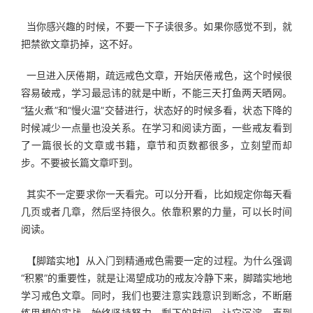
  当你感兴趣的时候，不要一下子读很多。如果你感觉不到，就
把禁欲文章扔掉，这不好。
  一旦进入厌倦期，疏远戒色文章，开始厌倦戒色，这个时候很
容易破戒，学习最忌讳的就是中断，不能三天打鱼两天晒网。
“猛火煮”和“慢火温”交替进行，状态好的时候多看，状态下降的
时候减少一点量也没关系。在学习和阅读方面，一些戒友看到
了一篇很长的文章或书籍，章节和页数都很多，立刻望而却
步。不要被长篇文章吓到。
  其实不一定要求你一天看完。可以分开看，比如规定你每天看
几页或者几章，然后坚持很久。依靠积累的力量，可以长时间
阅读。
  【脚踏实地】从入门到精通戒色需要一定的过程。为什么强调
“积累”的重要性，就是让渴望成功的戒友冷静下来，脚踏实地地
学习戒色文章。同时，我们也要注意实践意识到断念，不断磨
练思想的实战，始终坚持努力，剩下的时间，让它沉淀，直到