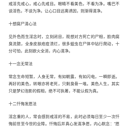
戒淫先戒心，戒心先戒目。眼睛不看美色，不看为净。嘴巴不
谈淫色，不谈为净。让心口目远离诱因，则渐得清净。
十想腐尸清心法
见外色而生淫念时，立刻闭目，观想对方死亡的尸相，脸肉腐
臭流脓，全身皮肤疮痘溃烂，很多蛆虫在尸体中钻行爬动，十
分可怕，此刻欲火全消，内心清净。
十一念无常法
常念生命短暂，人身无常，有如朝露，有如闪电，一瞬即逝。
再好的美色，转眼亦将老死，只剩臭骨一堆。美色人生，其实
只是梦幻泡影的假相，绝不可执著，不能认假为真。
十二忏悔发愿法
淫念重的人，常会感到戒淫的不易，此时必须每日至少一次忏
悔前世至今世的业障。忏悔后并真心发清净愿，内心默念：“愿