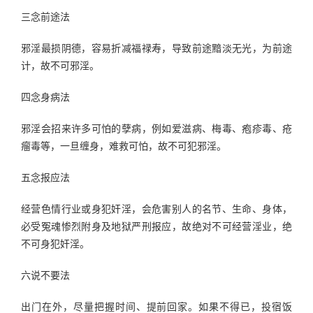
三念前途法
邪淫最损阴德，容易折减福禄寿，导致前途黯淡无光，为前途
计，故不可邪淫。
四念身病法
邪淫会招来许多可怕的孽病，例如爱滋病、梅毒、疱疹毒、疮
瘤毒等，一旦缠身，难救可怕，故不可犯邪淫。
五念报应法
经营色情行业或身犯奸淫，会危害别人的名节、生命、身体，
必受冤魂惨烈附身及地狱严刑报应，故绝对不可经营淫业，绝
不可身犯奸淫。
六说不要法
出门在外，尽量把握时间、提前回家。如果不得已，投宿饭