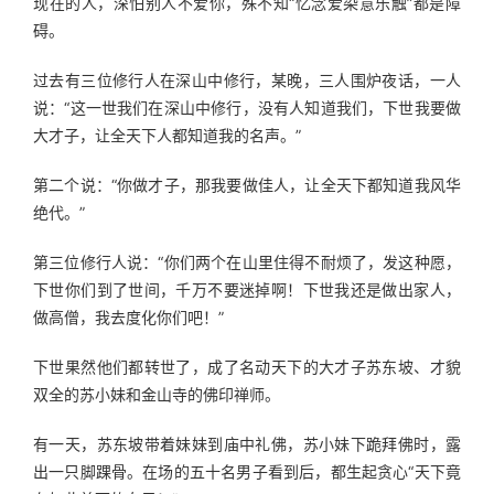
现在的人，深怕别人不爱你，殊不知“忆念爱染意乐触”都是障
碍。
过去有三位修行人在深山中修行，某晚，三人围炉夜话，一人
说：“这一世我们在深山中修行，没有人知道我们，下世我要做
大才子，让全天下人都知道我的名声。”
第二个说：“你做才子，那我要做佳人，让全天下都知道我风华
绝代。”
第三位修行人说：“你们两个在山里住得不耐烦了，发这种愿，
下世你们到了世间，千万不要迷掉啊！下世我还是做出家人，
做高僧，我去度化你们吧！”
下世果然他们都转世了，成了名动天下的大才子苏东坡、才貌
双全的苏小妹和金山寺的佛印禅师。
有一天，苏东坡带着妹妹到庙中礼佛，苏小妹下跪拜佛时，露
出一只脚踝骨。在场的五十名男子看到后，都生起贪心“天下竟