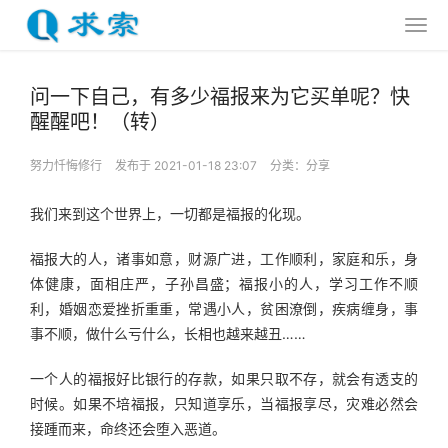
问一下自己，有多少福报来为它买单呢？快
醒醒吧！（转）
努力忏悔修行
发布于 2021-01-18 23:07
分类：
分享
我们来到这个世界上，一切都是福报的化现。
福报大的人，诸事如意，财源广进，工作顺利，家庭和乐，身
体健康，面相庄严，子孙昌盛；福报小的人，学习工作不顺
利，婚姻恋爱挫折重重，常遇小人，贫困潦倒，疾病缠身，事
事不顺，做什么亏什么，长相也越来越丑……
一个人的福报好比银行的存款，如果只取不存，就会有透支的
时候。如果不培福报，只知道享乐，当福报享尽，灾难必然会
接踵而来，命终还会堕入恶道。