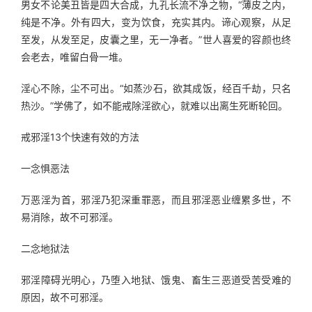
男女不论美丑皆是四大合成，九孔长流不净之物，“薄皮之内，
纯是不净。外有四大，变为饮食，充实其内。谛心观察，从足
至发，从发至足，皮囊之里，无一净者。”世人喜爱的容颜也终
会老去，唯留白骨一堆。
淫心不除，尘不可出。“如蒸沙石，欲其成饭，经百千劫，只名
热沙。”学佛了，如不能戒除淫欲心，就难以出离生死断轮回。
戒邪淫13个快速有效的方法
一念惧恶法
万恶淫为首，邪淫乃犯深重罪恶，而且邪淫恶业缠累多世，不
易消除，故不可邪淫。
二念地狱法
邪淫障碍光明心，乃堕入地狱、饿鬼、畜生三恶道受苦受难的
原因，故不可邪淫。