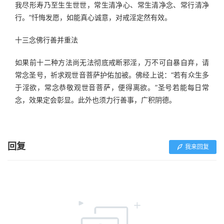
我尽形寿乃至生生世世，常生清净心、常生清净念、常行清净
行。”忏悔发愿，如能真心诚意，对戒淫定然有效。
十三念佛行善并重法
如果前十二种方法尚无法彻底戒断邪淫，万不可自暴自弃，请
常念圣号，祈求观世音菩萨护佑加被。佛经上说：“若有众生多
于淫欲，常念恭敬观世音菩萨，便得离欲。”圣号若能每日常
念，效果定会彰显。此外也须力行善事，广积阴德。
回复
我来回复