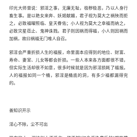
印光大师曾说：邪淫之事，无廉无耻，极秽极恶，乃以人身行
畜生事。是以艳女来奔、妖姬献媚，君子视为莫大之祸殃而拒
之，必致福曜照临、皇天眷佑；小人视为莫大之幸福而纳之，
必致灾星莅止、鬼神诛戮。君子则因祸而得福，小人则因祸而
加祸，故曰祸福无门唯人自召。
邪淫会严重折损人生的福报，命里面本应得到的地位、财富、
寿命、妻室、儿女等都会折损。一些人本来各方面都很不错，
但实际生活却很不如意，很多时候就是因为邪淫损耗了福报。
人的福报如同一个桶，邪淫是桶底的洞，有多少福都漏得完
的。
善知识开示
淫心不除，尘不可出