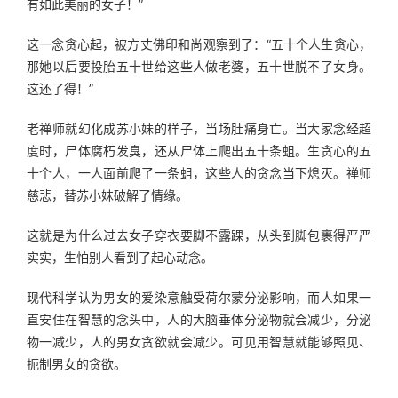
有如此美丽的女子！”
这一念贪心起，被方丈佛印和尚观察到了：“五十个人生贪心，
那她以后要投胎五十世给这些人做老婆，五十世脱不了女身。
这还了得！”
老禅师就幻化成苏小妹的样子，当场肚痛身亡。当大家念经超
度时，尸体腐朽发臭，还从尸体上爬出五十条蛆。生贪心的五
十个人，一人面前爬了一条蛆，这些人的贪念当下熄灭。禅师
慈悲，替苏小妹破解了情缘。
这就是为什么过去女子穿衣要脚不露踝，从头到脚包裹得严严
实实，生怕别人看到了起心动念。
现代科学认为男女的爱染意触受荷尔蒙分泌影响，而人如果一
直安住在智慧的念头中，人的大脑垂体分泌物就会减少，分泌
物一减少，人的男女贪欲就会减少。可见用智慧就能够照见、
扼制男女的贪欲。