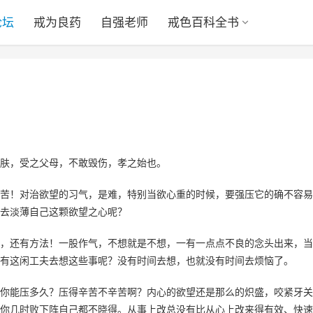
论坛
戒为良药
自强老师
戒色百科全书
肤，受之父母，不敢毁伤，孝之始也。
苦！对治欲望的习气，是难，特别当欲心重的时候，要强压它的确不容易
去淡薄自己这颗欲望之心呢？
，还有方法！一股作气，不想就是不想，一有一点点不良的念头出来，当
有这闲工夫去想这些事呢？没有时间去想，也就没有时间去烦恼了。
你能压多久？压得辛苦不辛苦啊？内心的欲望还是那么的炽盛，咬紧牙关
你几时败下阵自己都不晓得。从事上改总没有比从心上改来得有效、快速