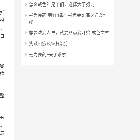
怎么戒色？兄弟们，选择大于努力
折
戒为良药 第114季：戒色美如画之逆袭纯
得
颜
，
想要改变人生，就要从点滴开始 戒色文章
自
浅谈阳痿及恢复治疗
戒为良药–关于求索
够
欲
整
有
。
这