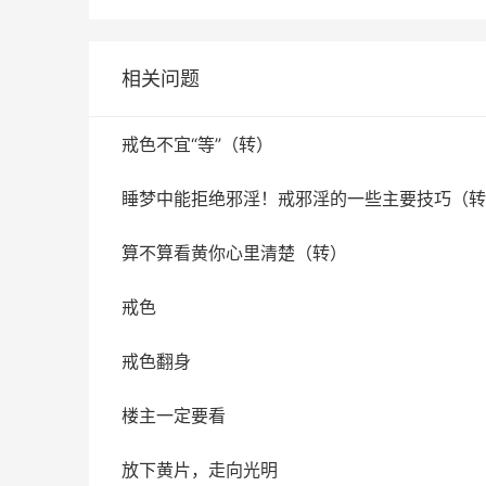
相关问题
戒色不宜“等”（转）
睡梦中能拒绝邪淫！戒邪淫的一些主要技巧（转
算不算看黄你心里清楚（转）
戒色
戒色翻身
楼主一定要看
放下黄片，走向光明