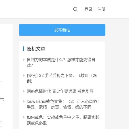
登录
注册
发布新帖
随机文章
自制力的本质是什么？怎样才能变得自
律？
[案例] 37.手淫后视力下降、飞蚊症（26
，
例）
网络色情时代 青少年要远离 戒色引导
下
louwaishui戒色文集：（3）正人心风俗：
手淫，遗精，房事，偷情，嫖的不同
如何戒色：实战戒色重中之重，脱离实践
，
则戒色必败
！