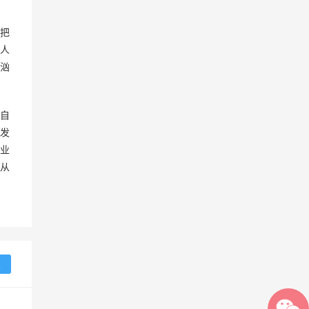
是把
人
汹
自
发
业
从
复