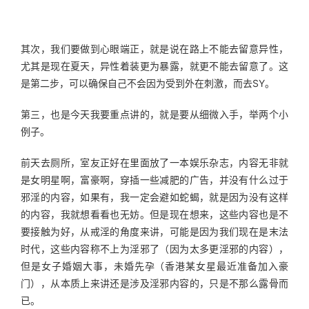
其次，我们要做到心眼端正，就是说在路上不能去留意异性，
尤其是现在夏天，异性着装更为暴露，就更不能去留意了。这
是第二步，可以确保自己不会因为受到外在刺激，而去SY。
第三，也是今天我要重点讲的，就是要从细微入手，举两个小
例子。
前天去厕所，室友正好在里面放了一本娱乐杂志，内容无非就
是女明星啊，富豪啊，穿插一些减肥的广告，并没有什么过于
邪淫的内容，如果有，我一定会避如蛇蝎，就是因为没有这样
的内容，我就想看看也无妨。但是现在想来，这些内容也是不
要接触为好，从戒淫的角度来讲，可能是因为我们现在是末法
时代，这些内容称不上为淫邪了（因为太多更淫邪的内容），
但是女子婚姻大事，未婚先孕（香港某女星最近准备加入豪
门），从本质上来讲还是涉及淫邪内容的，只是不那么露骨而
已。