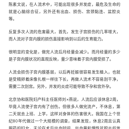
陈素文说，在人流术中，可能出现很多并发症，最危及生命的
就是心脑综合征，另外还有出血、损伤、宫颈黏连、盆腔炎
等。
反复多次人流的危害最大，首先，发生子宫损伤的几率增大，
而人流对子宫内膜的损伤直接影响到以后的生育能力。
很明显的变化是，做完人流后月经量会减少。而月经量的多少
是子宫内膜状况的直观反映，量少意味着子宫内膜受损了。
人流会损伤子宫内膜基层，以后再妊娠很容易发生植入，也就
是受精卵着床像扎根一样往下长，再做人流术不容易刮干净，
需要二次刮宫。另外，并发的炎症可能导致不孕和宫外孕。
北京协和医院妇产科主任医师刘×燕说，人流后应该休息2周，
毕竟人流使子宫内有了创伤。但很多人做完流产，不休息，第
二天就去上班、上学，这样对身体的伤害很大。我国在上个世
纪80年代做过一个大规模的调查，结果发现，休息2周且认真
服药的妇女，无论在术后出血时间、出血量和慢性盆腔炎的发