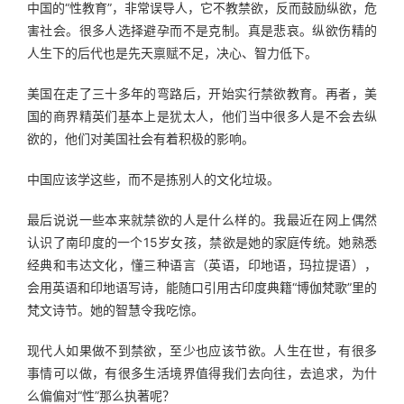
中国的“性教育”，非常误导人，它不教禁欲，反而鼓励纵欲，危
害社会。很多人选择避孕而不是克制。真是悲哀。纵欲伤精的
人生下的后代也是先天禀赋不足，决心、智力低下。
美国在走了三十多年的弯路后，开始实行禁欲教育。再者，美
国的商界精英们基本上是犹太人，他们当中很多人是不会去纵
欲的，他们对美国社会有着积极的影响。
中国应该学这些，而不是拣别人的文化垃圾。
最后说说一些本来就禁欲的人是什么样的。我最近在网上偶然
认识了南印度的一个15岁女孩，禁欲是她的家庭传统。她熟悉
经典和韦达文化，懂三种语言（英语，印地语，玛拉提语），
会用英语和印地语写诗，能随口引用古印度典籍“博伽梵歌”里的
梵文诗节。她的智慧令我吃惊。
现代人如果做不到禁欲，至少也应该节欲。人生在世，有很多
事情可以做，有很多生活境界值得我们去向往，去追求，为什
么偏偏对“性”那么执著呢？