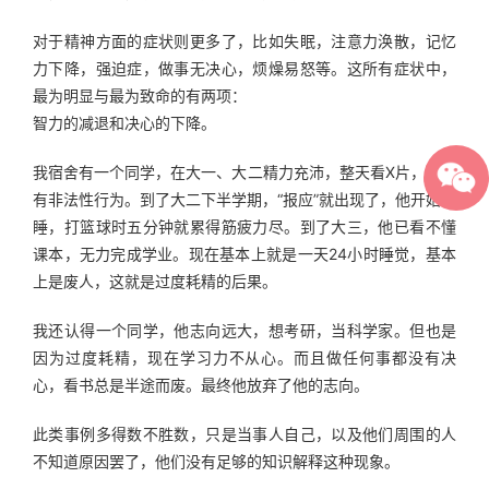
对于精神方面的症状则更多了，比如失眠，注意力涣散，记忆
力下降，强迫症，做事无决心，烦燥易怒等。这所有症状中，
最为明显与最为致命的有两项： 
智力的减退和决心的下降。
我宿舍有一个同学，在大一、大二精力充沛，整天看X片，而且
有非法性行为。到了大二下半学期，“报应”就出现了，他开始嗜
睡，打篮球时五分钟就累得筋疲力尽。到了大三，他已看不懂
课本，无力完成学业。现在基本上就是一天24小时睡觉，基本
上是废人，这就是过度耗精的后果。 
我还认得一个同学，他志向远大，想考研，当科学家。但也是
因为过度耗精，现在学习力不从心。而且做任何事都没有决
心，看书总是半途而废。最终他放弃了他的志向。 
此类事例多得数不胜数，只是当事人自己，以及他们周围的人
不知道原因罢了，他们没有足够的知识解释这种现象。 