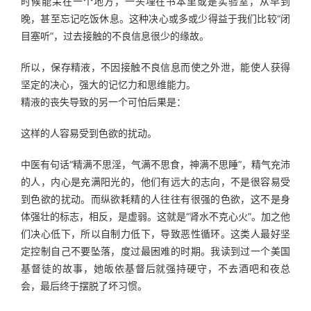
时候能呆在一个地方，一头埋在书本里或是实验室，从早到
晚，甚至忘记吃饭休息。这种决心或多或少得益于我们比较“闭
目塞听”，过去接触的不良信息很少的缘故。
所以，保存精液，不因接触不良信息而使之外泄，能使人获得
坚定的决心，强大的记忆力和思维能力。
精液的丧失导致的另一个可怕后果是：
这样的人容易受到色欲的扰动。
中医有句话“精满不思淫，气满不思食，神满不思睡”，精气充沛
的人，内心是充满阳光的，他们有远大的志向，不是很容易受
到色欲的扰动。而纵欲耗精的人往往有很强的色欲，这不是身
体强壮的标志，相反，是虚弱。这就是“肾水不克心火”。加之他
们决心低下，所以自制力低下，导致恶性循环。这类人最好坚
定控制自己不要坠落，度过最困难的时期。我读到过一个美国
基督徒的故事，她皈依基督后就强持硬守，不去酒吧和夜总
会，最后终于摆脱了坏习惯。