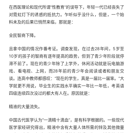
在西医理论和现代所谓“性教育”的误导下，年轻一代已经丧失了
对霓虹灯下的诱惑的抵抗力。乍听似乎没什么，但是，一个始
料未及的后果已悄然来临，那就是： 
全民智商下降。 
且拿中国的情况作番考证。调查发现，在过去28年间，5岁至
10岁的孩子的智商有逐年提高的趋势，但到了青少年阶段就停
滞不前了。现在的青少年除了上学外，休闲活动就是玩电脑游
戏、看电视、上网，而28年前的青少年会阅读或者和朋友交
谈。连高中教师都感叹：“现在的学生，真是一届比一届笨。”大
学就更不用说，毕业生的实践水平确实一年比一年低，考英语
四级连续四次没过的都大有人在。原因就是： 
精液的大量流失。 
中国古代医学认为“一滴精十滴血”，是有科学根据的。一些现代
医学家经研究得出，精液中含有大量人体所需的锌及其他微量