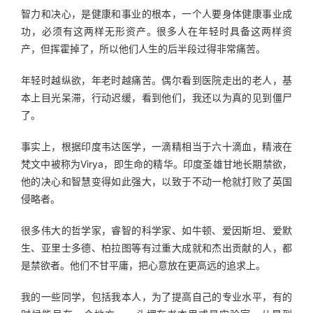
智力和决心，是健康和事业的根本，一个人要身体健康事业成
功，必须有这两样无形资产。很多人在年轻时具备这两样资
产，但挥霍掉了，所以他们人生的后半段过得非常痛苦。
年轻时越纵欲，年老时越痛苦。偶尔看到医院走出的老人，基
本上目光呆滞，行动迟缓，看到他们，我还以为真的见到僵尸
了。 
事实上，根据印度韦达医学，一滴精相当于六十滴血，精液在
梵文中被称为Virya，即生命的精华。印度圣雄甘地长期禁欲，
他的决心和智慧变得如此强大，以致于不动一枪就打败了英国
侵略者。
很多伟大的哲学家，睿智的科学家、如牛顿、爱因斯坦、爱默
生、亚里士多德、柏拉图等有过重大成就和杰出贡献的人，都
是禁欲者。他们不甘平庸，把心意放在更高远的追求上。
我的一些同学，包括我本人，为了提高自己的专业水平，有的