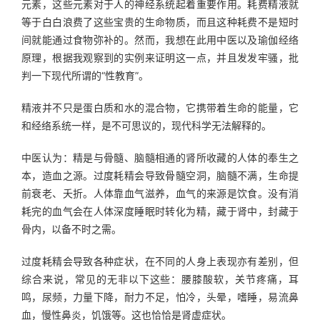
元素，这些元素对于人的神经系统起着重要作用。耗费精液就
等于白白浪费了这些宝贵的生命物质，而且这种耗费不是短时
间就能通过食物弥补的。然而，我想在此用中医以及瑜伽经络
原理，根据我观察到的实例来证明这一点，并且发发牢骚，批
判一下现代所谓的“性教育”。 
精液并不只是蛋白质和水的混合物，它携带着生命的能量，它
和经络系统一样，是不可思议的，现代科学无法解释的。 
中医认为：精是与骨髓、脑髓相通的肾所收藏的人体的奉生之
本，造血之源。过度耗精会导致骨髓空洞，脑髓不满，生命提
前衰老、夭折。人体靠血气滋养，血气的来源是饮食。没有消
耗完的血气会在人体深度睡眠时转化为精，藏于肾中，封藏于
骨内，以备不时之需。 
过度耗精会导致各种症状，在不同的人身上表现亦有差别，但
综合来说，常见的无非以下这些：腰膝酸软，关节疼痛，耳
鸣，尿频，力量下降，耐力不足，怕冷，头晕，嗜睡，易流鼻
血，慢性鼻炎，饥饿等。这也恰恰是肾虚症状。