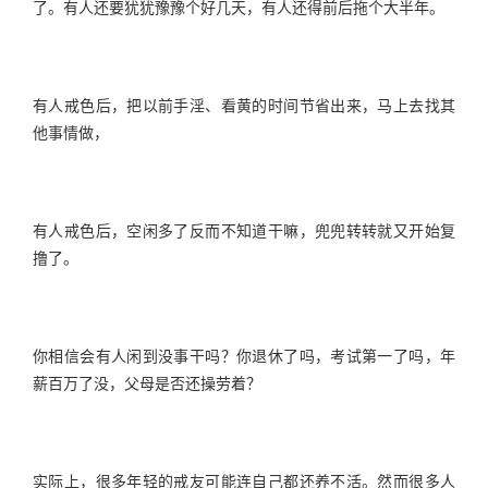
了。有人还要犹犹豫豫个好几天，有人还得前后拖个大半年。
有人戒色后，把以前手淫、看黄的时间节省出来，马上去找其
他事情做，
有人戒色后，空闲多了反而不知道干嘛，兜兜转转就又开始复
撸了。
你相信会有人闲到没事干吗？你退休了吗，考试第一了吗，年
薪百万了没，父母是否还操劳着？
实际上，很多年轻的戒友可能连自己都还养不活。然而很多人