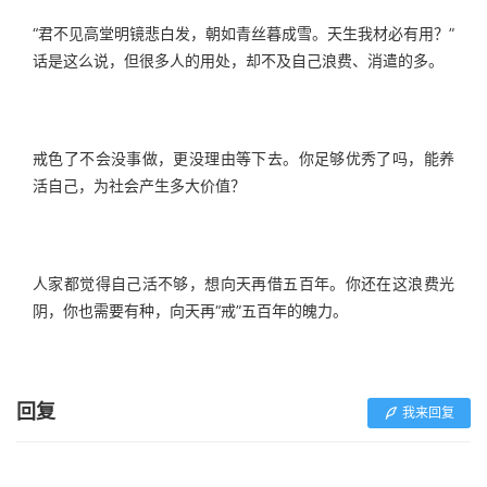
“君不见高堂明镜悲白发，朝如青丝暮成雪。天生我材必有用？”
话是这么说，但很多人的用处，却不及自己浪费、消遣的多。
戒色了不会没事做，更没理由等下去。你足够优秀了吗，能养
活自己，为社会产生多大价值？
人家都觉得自己活不够，想向天再借五百年。你还在这浪费光
阴，你也需要有种，向天再“戒”五百年的魄力。
回复
我来回复