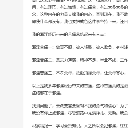
间，有过迷茫，有过悔恨，有过痛苦，有过太多太多的
念，这种内在的力量支撑我的内心，直到现在，我不敢
即使什么都没有，我也要把戒色这件事坚持下来，还自
我的邪淫经历带来的苦痛总结起来有三点：
邪淫苦痛一：做事不顺，被人轻贱，被人欺负，身材矮
邪淫苦痛二：意志力薄弱，精神不足，学业不成，工作
邪淫苦痛三：不孝父母，抵触顶撞父母，让父母寒心，
以上是我多年邪淫经历带来的苦痛，这种苦痛真的是滋
症结都在于邪淫。
找到问题了，去改变需要坚韧不拔的勇气和信心！为了
我没有停止戒邪淫，尽管道路中充满挣扎、无助。我总
积累福报一：学习圣贤知识。人之所以会犯邪淫，往往