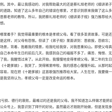
例。其中，最让我感动的、对我帮助最大的还是蔡礼旭老师的《细讲弟子
的道路，知道了这么多年自己的错误在哪里，才意识到原来我做了这么多
恩蔡老师的教导。所以，我把蔡礼旭老师的《细讲弟子规》强力推荐给大
想。
哪里着手？我觉得最重要的根本是孝顺父母。看了很多圣贤故事，可是还
是这样，对父母有怨恨。但读了《弟子规》里面讲到：恩欲报，怨欲忘；
场景，背着、抱着我的情景，给我吃给我穿，对我恩重如山。即使父母真
自己本命年生日的前后几天，我感到自己的福报不多了，痛苦、悔恨、无
了我，我醒悟过来了。从此开始，我慢慢地变得孝顺父母。第二年的生日
《十跪爹娘》，我哭了，哭得稀里哗啦，我的感恩心慢慢升起。从那时起
容易，现在把《十跪爹娘》这首歌强烈推荐给大家。人生在世，我要做一
是我坚持认为，孝顺父母一定是改变命运的根本。
体的亏损、德行的衰败，最难过的还是我的父母。我不知道怎么样做才能把
公众号上，我意识到了拜忏的好处。虽然最近才刚刚开始做，但是发现身