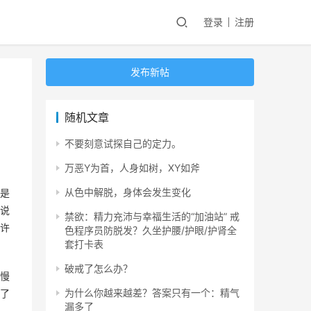
登录
注册
发布新帖
随机文章
不要刻意试探自己的定力。
万恶Y为首，人身如树，XY如斧
从色中解脱，身体会发生变化
是
说
禁欲：精力充沛与幸福生活的“加油站”​ 戒
许
色程序员防脱发？久坐护腰/护眼/护肾全
套打卡表
破戒了怎么办？
慢
为什么你越来越差？答案只有一个：精气
了
漏多了