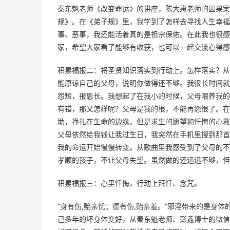
秦东魁老师《改变命运》的讲座，陈大惠老师的因果案
规》。在《弟子规》里，我学到了怎样去寻找人生幸福
事、恶事，我还能活着真的是祖宗保佑。在此我也很感
家，希望大家看了能够有收获，也可以一起交流心得感
积累福报二：将圣贤知识落实到行动上。怎样落实？从
能原谅自己的父母，说明你做得还不够。我很长时间就
怨短，报恩长。我想起了在我小的时候，父母喂养我的
有错，那又怎样呢？父母是我的根，不能再怨恨了。在
助，挣扎在生命的边缘。但是求生的愿望和忏悔的心救
父母依然给我钱让我过生日，我突然在手机里搜到那首
我的命运开始慢慢转变。从歌曲里我感受到了父母的不
孝顺的孩子，不让父母失望。虽然做的还远远不够，但
积累福报三：心里忏悔，行动上拜忏、念咒。
“身有伤,贻亲忧；德有伤,贻亲羞。”邪淫带来的是身
己多年的坏身体变好，从秦东魁老师、彭鑫博士的微信