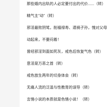
那些婚内出轨的人必定要付出的代价……（转）
精气主“动”（转）
邪淫最败阴骘，削福禄寿、遗祸子孙，愧对父母
动起来，不要闷着！
曾经邪淫到面如死灰，戒色后恢复气色（转）
意淫是万恶之首（转）
戒色放生两年的切身体会（转）
无痛人流的泛滥与性教育的误导（转）
言情小说的本质就是色情小说！（转）