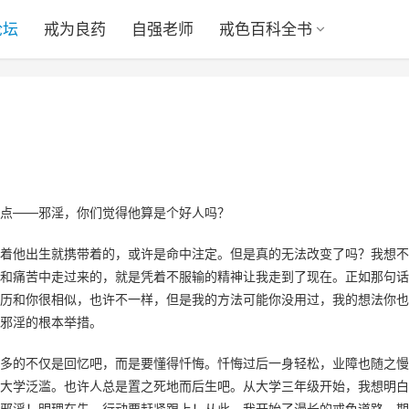
论坛
戒为良药
自强老师
戒色百科全书
）
点——邪淫，你们觉得他算是个好人吗？
着他出生就携带着的，或许是命中注定。但是真的无法改变了吗？我想不
和痛苦中走过来的，就是凭着不服输的精神让我走到了现在。正如那句话
历和你很相似，也许不一样，但是我的方法可能你没用过，我的想法你也
邪淫的根本举措。
多的不仅是回忆吧，而是要懂得忏悔。忏悔过后一身轻松，业障也随之慢
大学泛滥。也许人总是置之死地而后生吧。从大学三年级开始，我想明白
邪淫！明理在先，行动要赶紧跟上！从此，我开始了漫长的戒色道路。期