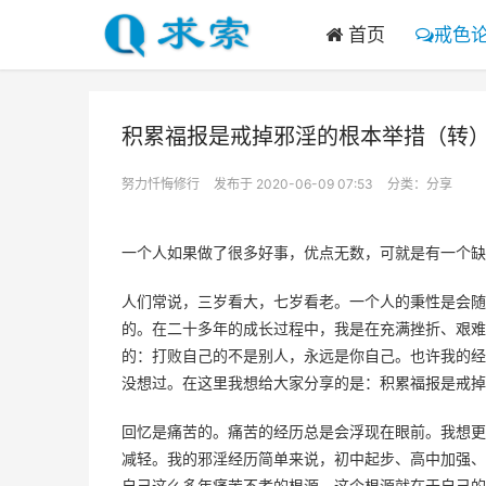
首页
戒色
积累福报是戒掉邪淫的根本举措（转
努力忏悔修行
发布于 2020-06-09 07:53
分类：
分享
一个人如果做了很多好事，优点无数，可就是有一个缺
人们常说，三岁看大，七岁看老。一个人的秉性是会随
的。在二十多年的成长过程中，我是在充满挫折、艰难
的：打败自己的不是别人，永远是你自己。也许我的经
没想过。在这里我想给大家分享的是：积累福报是戒掉
回忆是痛苦的。痛苦的经历总是会浮现在眼前。我想更
减轻。我的邪淫经历简单来说，初中起步、高中加强、
自己这么多年痛苦不孝的根源。这个根源就在于自己的