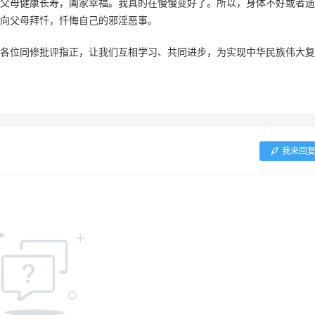
父母健康长寿，阖家幸福。我真的在慢慢变好了。所以，身体不好或者遗
向父母拜忏，忏悔自己的邪淫恶事。
各位同修批评指正，让我们互相学习、共同进步，为实现中华民族伟大复
我来回