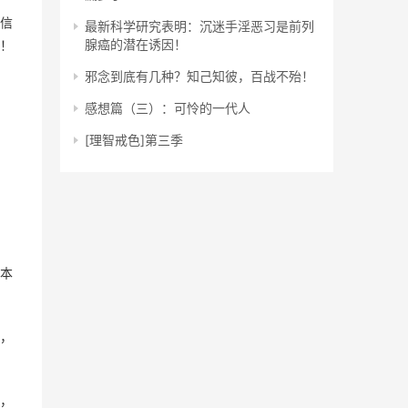
信
最新科学研究表明：沉迷手淫恶习是前列
腺癌的潜在诱因！
！
邪念到底有几种？知己知彼，百战不殆！
感想篇（三）：可怜的一代人
[理智戒色]第三季
本
，
，