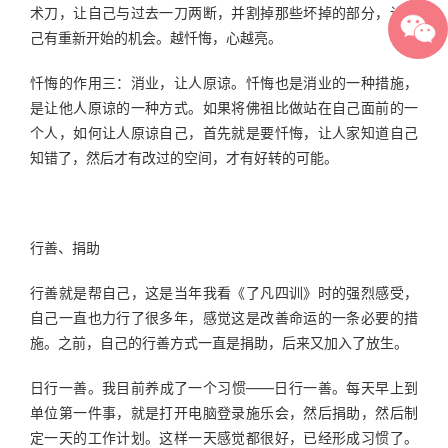
术刀，让自己与过去一刀两断，并割掉那些坏掉的部分，让自
己有重新开始的机会。越忏悔，心越亮。
忏悔的作用三：消业，让人原谅。忏悔也是消业的一种措施，
是让他人原谅的一种方式。如果将佛祖比做站在自己面前的一
个人，如何让人原谅自己，首先就是要忏悔，让人家知道自己
知错了，然后才有改过的空间，才有好转的可能。
行善、捐助
行善就是帮自己，这是当年我看《了凡四训》时的强烈感受，
自己一直也力行了很多年，感觉这是改善命运的一条必要的措
施。之前，自己的行善方式一直是捐助，后来又加入了放生。
日行一善。我目前养成了一个习惯——日行一善。每天早上到
单位第一件事，就是打开电脑登录施乐会，然后捐助，然后制
定一天的工作计划。这样一天感觉都很好，已经形成习惯了。