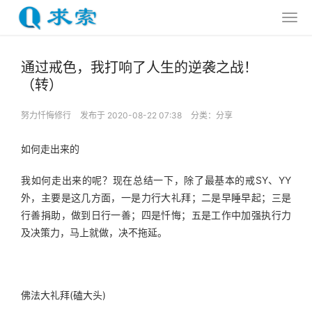
通过戒色，我打响了人生的逆袭之战！
（转）
努力忏悔修行
发布于 2020-08-22 07:38
分类：
分享
如何走出来的
我如何走出来的呢？现在总结一下，除了最基本的戒SY、YY
外，主要是这几方面，一是力行大礼拜；二是早睡早起；三是
行善捐助，做到日行一善；四是忏悔；五是工作中加强执行力
及决策力，马上就做，决不拖延。
佛法大礼拜(磕大头)