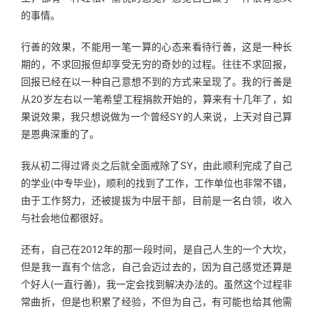
的事情。
行善的效果，不能用一笔一算的心态来看待行善，这是一种长
期的，不求回报但却享受无穷的奇妙的过程。往往不求回报，
回报已经在以一种自己意想不到的方式来呈现了。我的行善是
从20岁左右以一笔希望工程捐款开始的，算来有十几年了，如
果说效果，我只想说做为一个曾经SY的人来说，上天对自己算
是恩典深重的了。
我从初二得过肾炎之后就全面戒除了SY，由此顺利完成了自己
的学业(中专毕业)，顺利的找到了工作，工作单位也非常不错，
由于工作努力，还被提拔为中层干部，目前是一名白领，收入
与社会地位都很好。
还有，自己在2012年的那一段时间，是自己人生的一个大坎，
但是我一直有个信念，自己会迈过去的，因为自己感觉还算是
个好人(一直行善)，我一定会找到解决办法的。虽然这个过程非
常曲折，但是也积累了经验，不但为自己，有可能也给其他需