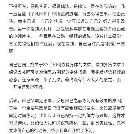
不得不说，感恩佛祖、感恩佛法，是佛法一直在给我信心。我
一直坚信《了凡四训》中所说的道理，行善必得善果、福由己
造，命由己求，自己的状况一定可以通过自己的努力得到改
善。第一次看到大礼拜，还是很多年前在电视上看到介绍西藏
的电视片中，一些藏民在公路上朝拜的镜头，没有什么感觉，
甚至觉得他们有点迂腐，现在看到，自己当时真是“我慢”严重
啊！
自己在网上找关于SY后如何恢复身体的文章，看到多篇文章介
绍说大礼拜可以对治因SY引起的身体虚损，我抱着将信将疑的
心态，在家里晚上练了几次，最终没有什么太大的感觉，而且
一开始还累得不行。
后来，自己又痛定思痛，反思自己之前练习没有效果的原因，
其中一个重要原因是自己没有配合相应的要求，比如应尽量在
固定时间练习；比如应让自己保持一定的体力与兴趣，这样才
可以持久；比如让大礼拜的仪轨简化一些，更具实践性；先不
要束缚自己的行动等。终于我真正开始了练习。