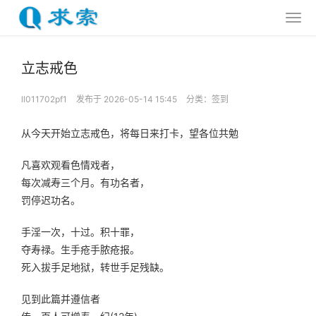
立志戒色
ll011702pf1
发布于 2026-05-14 15:45
分类：
签到
从今天开始立志戒色，将每日来打卡，望各位共勉
凡喜欢观看色情戏者，
每次减寿三个月。有功名者，
罚停迟功名。
手淫一次，十过。积十罪，
夺寿禄。生手疮手脓疮报。
死入拔手足地狱，转世手足残缺。
见到此篇并遵信者