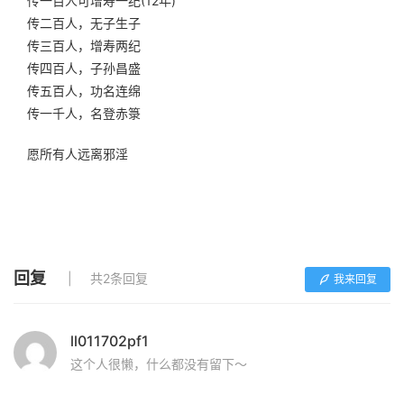
传一百人可增寿一纪(12年)
传二百人，无子生子
传三百人，增寿两纪
传四百人，子孙昌盛
传五百人，功名连绵
传一千人，名登赤箓
愿所有人远离邪淫
回复
共2条回复
我来回复
ll011702pf1
这个人很懒，什么都没有留下～