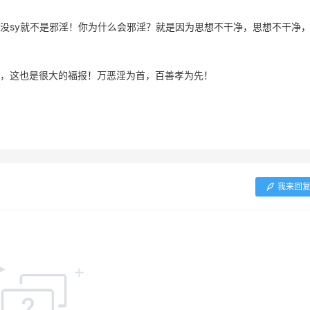
没sy就不是邪淫！你为什么会邪淫？就是因为思想不干净，思想不干净
，这也是很大的福报！万恶淫为首，百善孝为先！
我来回