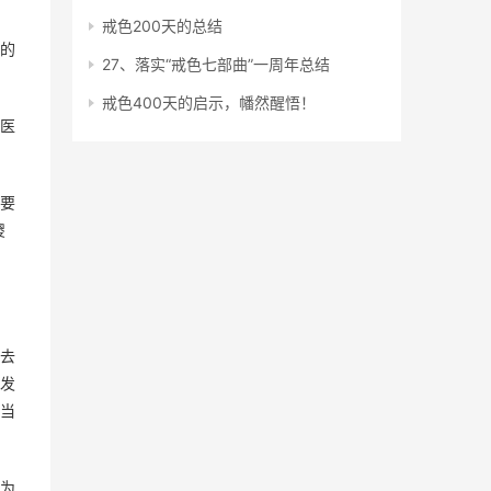
戒色200天的总结
的
27、落实“戒色七部曲”一周年总结
戒色400天的启示，幡然醒悟！
医
要
傻
去
发
当
为