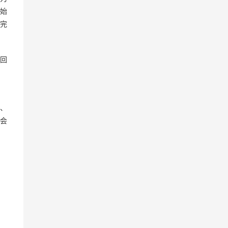
始
完
回
、
会