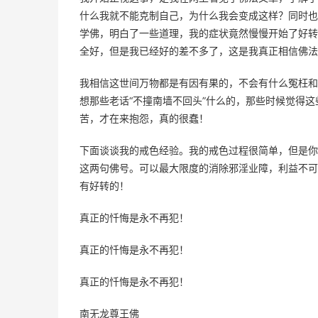
什么我就不能克制自己，为什么我会变成这样？同时也
学佛，明白了一些道理，我的症状竟然慢慢开始了好转
全好，但是我已经好的差不多了，这是我真正相信佛法
我相信这世间万物都是有因有果的，不会有什么冤枉和
想那些老话“不撞南墙不回头”什么的，那些时候觉得
苦，才在来抱怨，真的很蠢！
下面谈谈我的戒色经验。我的戒色过程很简单，但是你
这两句佛号。可以最大限度的消除邪淫业障，利益不可
有好转的！
真正的忏悔是永不再犯！
真正的忏悔是永不再犯！
真正的忏悔是永不再犯！
南无龙尊王佛