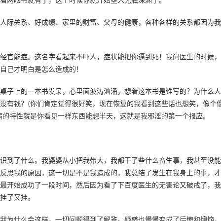
人际关系、好成绩、家里的财富、父母的健康，各种各样的关系都因为我
经官能症。这名字看起来不吓人，症状能把你逼到死！我问医生的时候，
自己才明白是怎么造成的！
桌子上的一本书发呆，心里面波涛汹涌，想着这本书是谁写的？为什么人
没有钱？(你们肯定觉得很好笑，现在恢复的我看到这些话也想笑，像个
病的特性就是你看见一样东西能想半天，这就是我邪淫的第一个报应。 
识到了什么。我婆婆从小把我带大，我都干了些什么畜生事，我甚至没能
反思我的原因，这一切是不是我造成的，我总结了发生在我身上的事，才
最开始成功了一段时间，然后因为看了下百度医生的无害论又破戒了，我
挂了又挂。
我为什么会这样，一切问题得到了解答。疑惑也慢慢变成了后悔和懊恼，