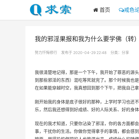
首页
戒色
我的邪淫果报和我为什么要学佛（转
努力忏悔修行
发布于 2020-04-29 22:48
分类：
分享
我很清楚地记得，那是一个下午，我开始了罪恶的源头
到那些邪淫的东西）混吃等死就完了。那个时候我也是
在如果能穿越时空，我真想回到那个下午，把我自己拿
刚开始我的身体是底子很好的那种，上学时学习也还不
乐，然后我还想得到好成绩、好的人际关系、好的身体
现在的我才知道，只要你沾染了邪淫，你的各方面都会
事，干扰你的生活。你做你觉得拿手的事情，都会感到
暗面，觉得投机倒把的人也能混出来，成绩什么的随便