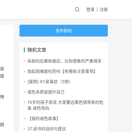
登录
注册
发布新帖
随机文章
纵欲的后果和报应，比你想象的严重得多
说
勃起困难能吃药吗【有哪些注意事项】
现
[案例] 97.尿毒症（3例）
戒色本质是提升自己
快
16岁的孩子邪淫 大家要远离色情带来的危
害 戒色导向
【我的戒色故事】
阴
37.读书的目的与建议