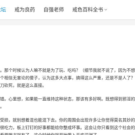
论坛
戒为良药
自强老师
戒色百科全书
）
。那个时候认为人嘛不就是为了玩、吃吗？（细节我就不说了，因为不想
个相信无害论的傻子，认为这多大点事，搞得这么严重，还是不是人了？
刀砍死，就是这么直接。
错。心里想，如果能一直维持这种状态，那该有多好啊。既想得到邪淫的
。
受损，就别想着混也能混下去。你的周围会出现许多让你觉得莫名其妙的
很吃力，板上钉钉的好事都能给你整成坏事。这会让你只看到这个社会的
看两眼书就有了，这个时候你就开始堕入无底深渊了。