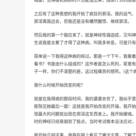
之后有了这种思想的我开始了疯狂的邪淫。我的运气、
邪淫离我远去，但我还是没有幡然醒悟、继续邪淫。
然后我的第一个报应来了，就是神经性强迫症，又叫神
生说我是太累了才得了这种病，叫我多休息，可是只有
简单说一下我得这种病的经过。那是一个下午，我看着
看书？书是由什么组成的？这作者是怎么死的，家里有
子一样，你们不清楚的是，这过程痛苦的想死。)这个
我什么时候开始改变的呢？
就是在我得病的那段时间，我的婆婆去世了，我似乎意
医院见她最后一面！这就是我开始改变的开端，我开始
现最大的问题就出现在邪淫这东西身上。我开始硬戒。
时的神经已经衰弱到了极点，当时考试根本没法应对，
我开始正视这事，是我在网上看见了佛法文章，了解了