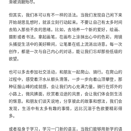
渐被消磨殆尽。
但其实，我们本可以有不一样的活法。当我们发现自己闲下来
开始胡思乱想时，就该立刻行动起来。不要让自己有太多时间
去陷入那些不良的思绪。比如，去培养一个新的爱好，绘画、
摄影或者书法。拿起画笔，在画布上涂抹出心中的色彩，用镜
头捕捉生活中的美好瞬间，让笔墨在纸上流淌出诗意。每一次
创作，都是一次与自己内心的对话，能让我们忘却那些低级的
欲望。
也可以多去参加社交活动，和朋友一起爬山、骑行。在爬山的
过程中，感受着汗水从额头滑落，一步一步向着山顶攀登，那
种征服山峰的成就感，会让我们内心充满力量。骑行在郊外的
小路上，微风拂面，欣赏着沿途的风景，会让我们体会到生活
的惬意。和朋友们谈天说地，分享彼此的故事和想法，我们会
发现，生活中有太多有趣的事情，远比沉溺于色欲要精彩得
多。
或者投身于学习，学习一门新的语言，当我们能够用新学的语