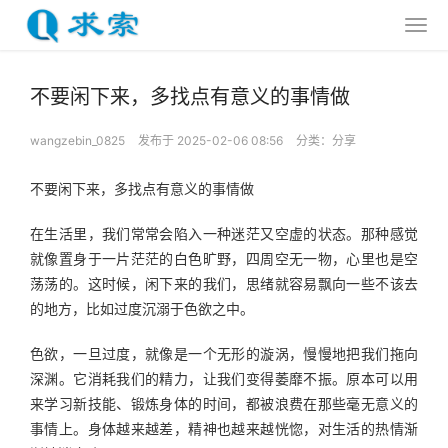
不要闲下来，多找点有意义的事情做
wangzebin_0825
发布于 2025-02-06 08:56
分类：
分享
不要闲下来，多找点有意义的事情做
在生活里，我们常常会陷入一种迷茫又空虚的状态。那种感觉
就像置身于一片茫茫的白色旷野，四周空无一物，心里也是空
荡荡的。这时候，闲下来的我们，思绪就容易飘向一些不该去
的地方，比如过度沉溺于色欲之中。
色欲，一旦过度，就像是一个无形的漩涡，慢慢地把我们拖向
深渊。它消耗我们的精力，让我们变得萎靡不振。原本可以用
来学习新技能、锻炼身体的时间，都被浪费在那些毫无意义的
事情上。身体越来越差，精神也越来越恍惚，对生活的热情渐