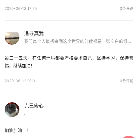
2020-06-13 17:59
0条评论
追寻真我
我们每个人最初来到这个世界的时候都是一张空白的纸，原来儿时玩泥巴的日子才是最美好的！无拘无束，洁白纯净。前辈们的话使我重获信心：如果你染上sy，请不要怕，好好面对他，戒除了，走出这片沼泽地，我们在纯净的蓝天下等你！
第三十五天，在任何环境都要严格要求自己，坚持学习，保持警
惕，继续加油！
2020-06-12 20:01
0条评论
克己修心
、
加油加油！！