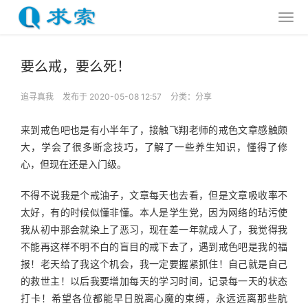
要么戒，要么死！
追寻真我
发布于 2020-05-08 12:57
分类：
分享
来到戒色吧也是有小半年了，接触飞翔老师的戒色文章感触颇
大，学会了很多断念技巧，了解了一些养生知识，懂得了修
心，但现在还是入门级。
不得不说我是个戒油子，文章每天也去看，但是文章吸收率不
太好，有的时候似懂非懂。本人是学生党，因为网络的玷污使
我从初中那会就染上了恶习，现在差一年就成人了，我觉得我
不能再这样不明不白的盲目的戒下去了，遇到戒色吧是我的福
报！老天给了我这个机会，我一定要握紧抓住！自己就是自己
的救世主！以后我要增加每天的学习时间，记录每一天的状态
打卡！希望各位都能早日脱离心魔的束缚，永远远离那些肮