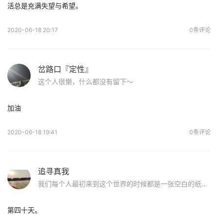
活总是充满失望与希望。
2020-06-18 20:17
0条评论
岔路口『定性』
这个人很懒，什么都没有留下～
加油
2020-06-18 19:41
0条评论
追寻真我
我们每个人最初来到这个世界的时候都是一张空白的纸，原来儿时玩泥巴的日子才是最美好的！无拘无束，洁白纯净。前辈们的话使我重获信心：如果你染上sy，请不要怕，好好面对他，戒除了，走出这片沼泽地，我们在纯净的蓝天下等你！
第四十天。