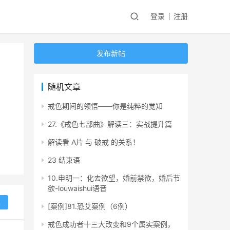
登录
注册
发布新帖
随机文章
戒色期间的领悟——你是纯粹的觉知
27.《戒色七部曲》解读三：实战提升篇
解读看 A片 与 破戒 的关系！
23 结束语
10.申明一：化去欲望，婚前禁欲，婚后节
欲-louwaishui语音
复
[案例]81.恐艾案例（6例）
戒色成功者十三大改变和9个属实案例，