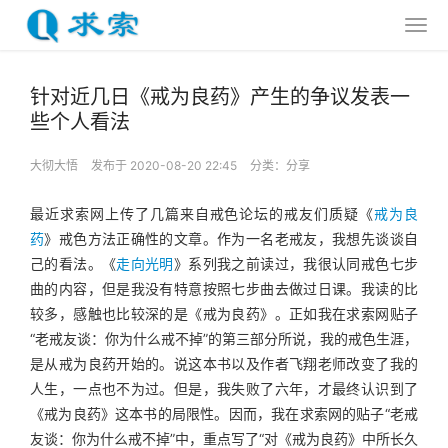
针对近几日《戒为良药》产生的争议发表一
些个人看法
大彻大悟
发布于 2020-08-20 22:45
分类：
分享
最近求索网上传了几篇来自戒色论坛的戒友们质疑《
戒为良
药
》戒色方法正确性的文章。作为一名老戒友，我想先谈谈自
己的看法。《
走向光明
》系列我之前读过，我很认同戒色七步
曲的内容，但是我没有特意按照七步曲去做过日课。我读的比
较多，感触也比较深的是《戒为良药》。正如我在求索网贴子
“老戒友谈：你为什么戒不掉”的第三部分所说，我的戒色生涯，
是从戒为良药开始的。说这本书以及作者飞翔老师改变了我的
人生，一点也不为过。但是，我失败了六年，才最终认识到了
《戒为良药》这本书的局限性。因而，我在求索网的贴子“老戒
友谈：你为什么戒不掉”中，重点写了“对《戒为良药》中所长久