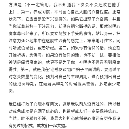
方法是（不一定管用，我不知道我下次会不会还败在他手
上）：第一，养成习惯，平时留心自己大脑的兴奋程度。正常
状态下，它应当是没有兴奋感的。如果它出现了兴奋感，并且
当你试着转移一下注意力，却没有把它断掉的话，那就说明心
魔本尊已经来了，所以要立刻放下手头的事情，站起身来，把
注意力死死地集中在这股性兴奋的感觉上，牢牢地盯住它，同
时听戒色录音，或者听经。第二，如果你有信仰的话，请立刻
开始祈祷，念佛号。如果没有信仰的话，也不妨一试，要相信
神明是痛恨魔鬼的，就算不是为了你，神明也不愿意看到魔鬼
得胜。第三，就是我在“老戒友谈”那个贴子里面讲的，要通过平
时念头数量的变化，预判出自己的生理周期，进而预判出自己
的破戒高峰期，在破解高峰期的时候提高警惕，多吃素少吃
肉。
我已经打败了心魔本尊两次，这是我以前从没有过的，所以我
对戒色成功是充满了信心的，也希望戒友们一定要保持信心。
当然，胜不骄败不馁，我最大的担心依然是心魔还有更多我没
有见过的招式。戒友们一起共勉。