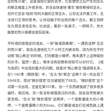
念的性兴奋”，这是我给它取的名字，它会使你之后产生的念头
的断念难度上升很多倍，并且会快速地“重生”被你断掉的念头，
另外它还会“劫持”你的大脑的正常念头，让你无法开展工作，无
法进行正常的思考，让你动脑子时出现的每个念头，都立刻转
化为邪念来攻击你。比如说，看到一张桌子，一把椅子，你大
脑里的性兴奋都会疯狂起来。
平时戒的很稳定的戒友，一到“破戒高峰期”，一遇到这种“无念
的性兴奋”，就会迅速地在几个小时之内被击败，因为你在平时
训练“观心断念”的时候，打的都是小喽啰，根本遇不上这种级别
的对手。猛然一遇上，根本没有招数和经验可以对付它。《戒
为良药》中出现的最大的问题，就是对“观心断念”强调得太多，
在1-140季（精修版）中，“念头”和“断念”这两个词一共出现了
5949次，而对“微妙感觉”仅仅被提到了68次。“微妙感觉”这个
词第一次出现，还是在第101季。当一个东西被强调了很多很多
遍时，相应地，另一些没有被强调过的内容，就会自然地被大
家忽视。“念头”和“微妙感觉”这两样，一个是数量庞大的小喽
啰，一个是数量稀少的大boss，它们都是戒友们在戒色路上遇