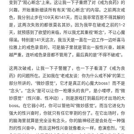
变到了“观心断念”上来。这让我一下子重燃了对《戒为良药》的
兴趣，开始重新细读所有有关“观心断念”的内容。之前两次戒
色，我分别止步在109天和141天，而让我非常百思不得其解的
是，这两次失败的都很莫名其妙。因为我早在破戒之前的1-2
天，就预感到了欲望的来临，所以我尤其重视“断念”，不让心魔
得逞。特别是141天这次，我当天是一直在一边工作一边听喜马
拉雅上的戒色录音的，可是脑子里就是冒出一股性兴奋，越来
越严重，连听戒色录音都不管用了，最后真的是“不得不破戒”。
这两次破戒，让我一下子警醒了，也一下子看清了《戒为良
药》的问题所在。正如我在“老戒友谈：你为什么戒不掉”的第三
部分所讲的，“微妙感觉”，它才是真正的心魔大boss！而不是
“念头”。“念头”是可以让你一枪爆头的丧尸，是小喽啰，而“微
妙感觉”（性兴奋、性冲动），则是游戏打到最后时才出场的大
boss。在它弱小时，你可以管他叫“微妙感觉”。而当它进化为
强大的性兴奋时，你就只有任它宰割的份了。在它出场时，你
的脑海里就算是完全没有念头，你的脑神经还是会处在一种强
烈的性兴奋中，而且这种性兴奋就像着火一样，愈演愈烈。“无