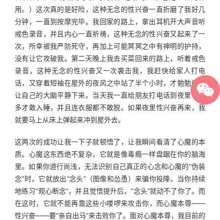
用。）这次真的是好险，这种无念的性兴奋一直折磨了我好几
分钟，一直到按摩完毕。我回家的路上，拿出耳机开大声音听
戒色录音，并且内心一直祈祷，这种无念的性兴奋又起来了一
次，所幸被我严防死守，再加上可能冥冥之中有神明的护持，
没有让它攻破我。第二天晚上我去买菜回来的路上，听着戒色
录音，这种无念的性兴奋又一次袭击我，我赶快给家人打电
话，又穿着短袖在屋外的夜风之中站了半个小时，才勉勉强强
让自己的大脑平静下来。当天我一直给朋友打电话到夜里一点
多才敢入睡，并且连衣服都不敢脱。如果夜里性兴奋再来，我
就要马上从床上弹起来冲到屋外去。
这两次的成功让我一下子就顿悟了，让我瞬间看清了心魔的本
质。心魔这东西绝不复杂，它就是像毒瘾一样盘踞在你的脑海
里。如果你道行尚浅，无法识别自己真正的心念和心魔的“伪装
念”时，它就放出“念头”（图像和怂恿）来骗你投降。当你持续
地练习“观心断念”，并且觉悟提升后，“念头”就动不了你了。而
在这时，它就不能再靠这些小喽啰来攻击你，而心魔本尊——
性兴奋——要“亲自出马”来击败你了。面对心魔本尊，我目前的