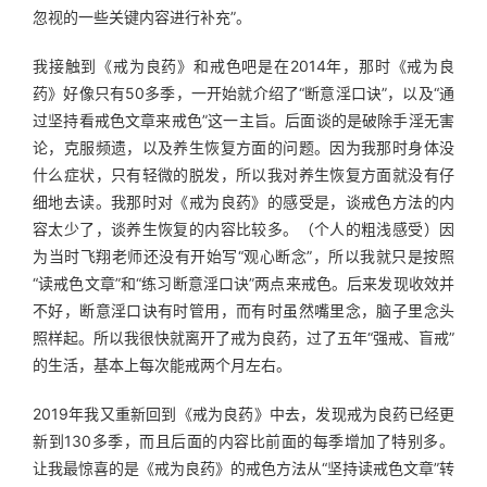
忽视的一些关键内容进行补充”。
我接触到《戒为良药》和戒色吧是在2014年，那时《戒为良
药》好像只有50多季，一开始就介绍了“断意淫口诀”，以及“通
过坚持看戒色文章来戒色”这一主旨。后面谈的是破除手淫无害
论，克服频遗，以及养生恢复方面的问题。因为我那时身体没
什么症状，只有轻微的脱发，所以我对养生恢复方面就没有仔
细地去读。我那时对《戒为良药》的感受是，谈戒色方法的内
容太少了，谈养生恢复的内容比较多。（个人的粗浅感受）因
为当时飞翔老师还没有开始写“观心断念”，所以我就只是按照
“读戒色文章”和“练习断意淫口诀”两点来戒色。后来发现收效并
不好，断意淫口诀有时管用，而有时虽然嘴里念，脑子里念头
照样起。所以我很快就离开了戒为良药，过了五年“强戒、盲戒”
的生活，基本上每次能戒两个月左右。
2019年我又重新回到《戒为良药》中去，发现戒为良药已经更
新到130多季，而且后面的内容比前面的每季增加了特别多。
让我最惊喜的是《戒为良药》的戒色方法从“坚持读戒色文章”转