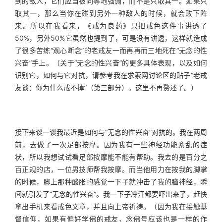
到的敌人，它们应当被同等地强调，而不是只取其一。如果只
取其一，那么当你在碰到另外一种敌人的时候，就会败下阵
来。所以在我看来，《戒为良药》只把戒色这件事讲透了
50%，另外50%它虽然也提到了，可是没有讲透，这样就造成
了很多苦练“观心断念”的老戒友一而再再而三地死在“无念的性
兴奋”手上。（关于“无念的性兴奋”的更多具体表现，以及如何
识别它，如何与它对抗，请参考我在求索网讨论区的贴子“老戒
友谈：你为什么戒不掉”（第三部分）。这里不再赘述了。）
接下来谈一谈我最近是如何与“无念的性兴奋”对抗的。我在两周
前，去做了一次足部按摩。因为我有一些神经功能紊乱的症
状，所以我想试试看足部按摩能不能有帮助。我去的是百分之
百正规的店，一位男技师帮我按摩。而当他用力在按我的脚掌
的时候，脚上那种酸胀的感觉一下子就冲击了我的脑神经，瞬
间就引发了“无念的性兴奋”。我一下子冷汗都要吓出来了，赶快
拿出手机来看戒色文章，并且向上帝祈祷。（因为我在接触基
督信仰，如果有偏好学佛的戒友，念佛号应该也是一样的作