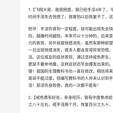
1.【飞翔大哥，我很困惑，我已经手淫4年了，
时间手淫失去快感了，我害怕以后恢复不了，这
附评：手淫伤肾到一定程度，就可能出现失去快
向，越撸时间越短，本来可以十分钟的，后来变
力的表现，另外就是快感消失，虽然有那种欲望
一旦出现快感消失，很多人都会变得异常恐慌，
活。这位戒友的症状表现，通过坚持戒色养生，
更是不要命地撸，这样症状迟早会爆发出来的。
错！我国的生理教科书也一直在修改，相信将来
是说不能过度，但编写教科书的人并未认识到手
淫！邪淫伤身败德，真的一次都不能有！
2.【戒色真有好处，亲身经历，我有中度焦虑
之八十左右，戒手淫两个月，恢复百分之九十，