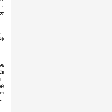
下
发
，
神
都
润
巨
的
中
人