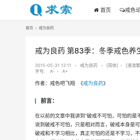
首页
戒色
首页
戒为良药
戒为良药 第83季：冬季戒色养
2015-05-31 12:11
•
戒为良药
•
[简体]
•
[港澳繁
字号:
A-
•
A+
作者：戒色吧飞翔  《
戒为良药
》
前言：
在以前的文章中我讲到“破戒不可怕，可怕的是
说到破戒不可怕，只是相对而言，破戒本身是可
破戒和不学习相比，真正可怕的还是不学习，不