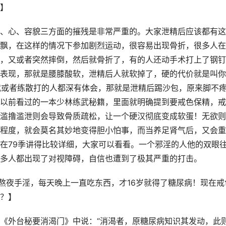
】
、心、容貌三方面的摧残是非常严重的。大家泄精后应该都有这
飘，在这样的情况下参加剧烈运动，很容易出现骨折，很多人在
，又或者突然摔倒，然后就骨折了，有的人还动手术打上了钢钉
表现，那就是腰膝酸软，泄精后人就软掉了，硬的代价就是叫你
武或者练散打的人都深有体会，那就是泄精后踢沙包，原来脚不
以前看过的一本少林练武秘籍，里面就明确提到要戒色保精，戒
滥撸滥泄则会导致骨质疏松，让一个硬汉彻底变成软蛋！无欲则
程度，就会莫名其妙地变得胆小怕事，而当养足肾气后，又会重
在79季讲得比较详细，大家可以看看。一个邪淫的人他的双眼
多人都出现了对视障碍，自信也遭到了极其严重的打击。
为熬夜手淫，每天晚上一直吃东西，才16岁就得了糖尿病！现在戒
？】
《外台秘要消渴门》中说：“消渴者，原糖尿病知识其发动，此