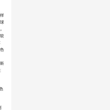
样
球
，
软
疼
色
新
往
色
则