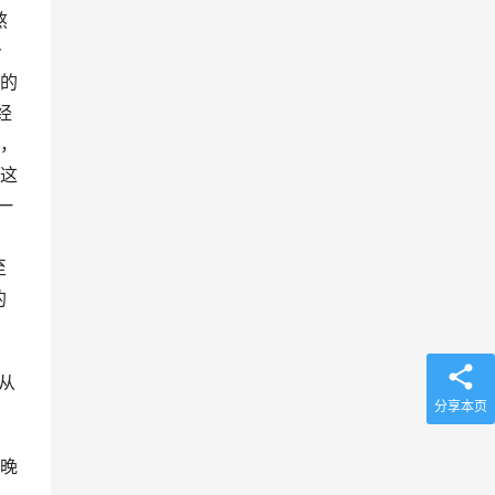
熬
肾
的
经
，
这
一
至
的
从
分享本页
晚