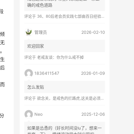
确的戒色道路
段
评论于
36、80后老会员实践七部曲百日经验谈兼苦口忠言
管理员
2026-02-10
倾
无
欢迎回家
。
评论于
老戒友谈：你为什么戒不掉
生
后
1836411547
2026-01-09
而
怎么发贴
评论于
欲念关，是戒色的拦路虎,这关是必须过的
Neo
2025-12-06
分
如果是怂恿的（好长时间没lu了，想来一