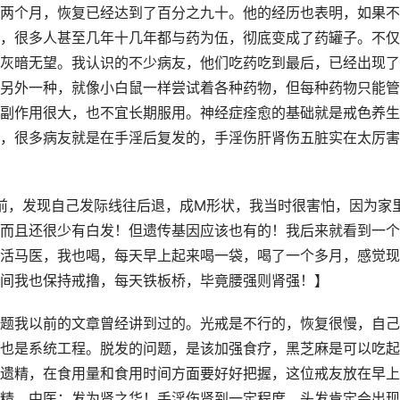
两个月，恢复已经达到了百分之九十。他的经历也表明，如果不
，很多人甚至几年十几年都与药为伍，彻底变成了药罐子。不仅
灰暗无望。我认识的不少病友，他们吃药吃到最后，已经出现了
另外一种，就像小白鼠一样尝试着各种药物，但每种药物只能管
副作用很大，也不宜长期服用。神经症痊愈的基础就是戒色养生
，很多病友就是在手淫后复发的，手淫伤肝肾伤五脏实在太厉害
色前，发现自己发际线往后退，成M形状，我当时很害怕，因为家
而且还很少有白发！但遗传基因应该也有的！我后来就看到一个
活马医，我也喝，每天早上起来喝一袋，喝了一个多月，感觉现
间我也保持戒撸，每天铁板桥，毕竟腰强则肾强！】
题我以前的文章曾经讲到过的。光戒是不行的，恢复很慢，自己
也是系统工程。脱发的问题，是该加强食疗，黑芝麻是可以吃起
遗精，在食用量和食用时间方面要好好把握，这位戒友放在早上
精。中医：发为肾之华！手淫伤肾到一定程度，头发肯定会出现