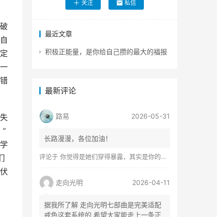
关注
私信
破
最近文章
自
积极正能量，是你给自己攒的最大的福报
定
一
错
最新评论
路易
2026-05-31
失
”
长路漫漫，各位加油！
学
评论于
你觉得是她们穿得暴露，其实是你的心在着火
们
伏
走向光明
2026-04-11
据我所了解 走向光明七部曲是完美适配
戒色这套系统的 希望大家能走上一条正