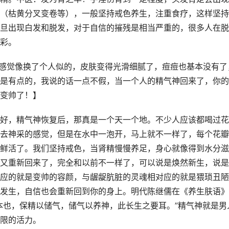
（枯黄分叉变卷等），一般坚持戒色养生，注重食疗，这样坚持
旦出现白发和脱发，对于自信的摧残是相当严重的，很多人在脱
彩。
，感觉像换了个人似的，皮肤变得光滑细腻了，痘痘也基本没有了
是有点的，我说的话一点不假，当一个人的精气神回来了，你的
变帅了！】
好，精气神恢复后，那真是一个天一个地。不少人应该都喝过花
去神采的感觉，但是在水中一泡开，马上就不一样了，每个花瓣
鲜活了。我们坚持戒色，当肾精慢慢养足，身心就像得到水分滋
又重新回来了，完全和以前不一样了，可以说是焕然新生，说是
应的就是变帅的容颜，与龌龊肮脏的灵魂相对应的就是猥琐丑陋
发生，自信也会重新回到你的身上。明代陈继儒在《养生肤语》
本也，保精以储气，储气以养神，此长生之要耳。”精气神就是男
限的活力。