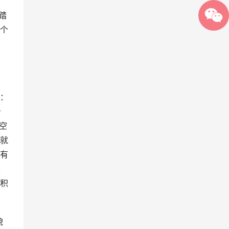
踏
个
6
！
：
肾
空
就
有
然
积
貌