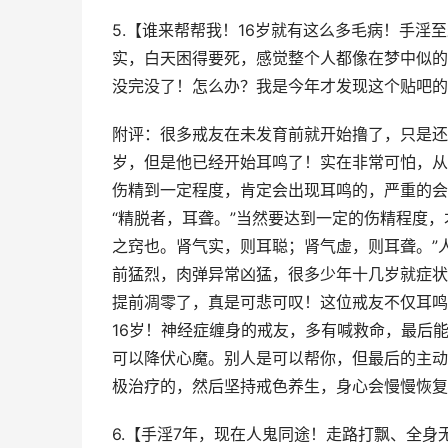
5.【谁来帮帮我！16岁就有这么多毛病！手淫
实，白天困得要死，感觉整个人都像在梦中似的
没完没了！怎么办？我是今年才发现这个贴吧的
附评：很多戒友在未发育前就开始撸了，只是还
岁，但是他已经开始耳鸣了！实在非常可怕，从
伤精到一定程度，肯定会出现耳鸣的，严重的会
“精脱者，耳聋。”当然要达到一定的伤精程度
之窍也。肾气实，则耳聪；肾气虚，则耳聋。”
前猛烈，肉弹异常凶猛，很多少年十几岁就症状
提前凋零了，真是可悲可叹！这位戒友不仅耳鸣
16岁！神经症缠身的戒友，多有喊救命，最后
可以降伏心魔。别人是可以帮你，但最后的主动
极治疗的，然后坚持戒色养生，身心会慢慢恢复
6.【手淫7年，现在人鬼同途！走路打飘、全