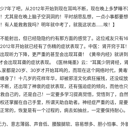
至少7年了吧，从2012年开始到现在耳鸣不断，现在晚上多梦睡不
！尤其是在晚上脑子空洞洞的！平时胡思乱想，一点小事都要想
！有人能救救我吗？明年就中考了，就我这状态……唉！】
不能射出，但已经隐隐约约有那方面的感觉了。这位戒友只有1
2012年开始就已经有了伤精的症状表现了。中医：肾开窍于耳
出现听力下降，更严重的甚至会出现耳聋！《黄帝内经》就讲到
，才会出现耳聋的症状表现。《医林绳墨》云：“耳属少阴肾经，
人家都是20岁、30岁才开始耳鸣的，而现在这个网络时代，黄毒
缠身了！十几岁的花样年华，却被邪淫文化疯狂摧残，还没绽放
不断，还出现了神衰的症状表现，还有强迫症的倾向，而他也只
能救自己的，还是自己！一定要多学习提高觉悟，觉悟到了，自
权还掌握在自己手里，所谓天助自助者。神经症严重的话，是要
正常的，恢复是有一个过程的，病去如抽丝，一定要保持耐心。
身无力、意志薄弱、声音低、腰酸腿软、容易想多、胆小怕事、外