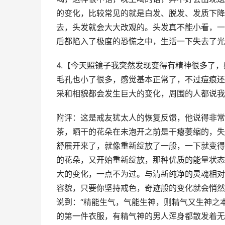
的变化，比较常见的就是白发、脱发、发质下降
去，头发就会大大改观的。头发真不能小看，一
后都陷入了极度的恐慌之中，生活一下失去了光
4.【今天照镜子我突然发现变得有精神很多了
毛孔也小了很多，感觉基本正常了，不过痘痕还
采和相貌都会发生巨大的变化，周围的人都说我
附评：这是戒友犹太人的恢复反馈，他说得非常
茶，晒干的花朵在未泡开之前是干瘪萎缩的，失
舒展开来了，就像重新绽放了一般，一下就变得
的花朵，又开始重新绽放，那种优质的能量状态
大的变化，一点不为过。与清新纯净的灵魂相对
容貌，只要你坚持戒色，奇迹般的变化就会悄然
说到：“精能生气，气能生神，则精气又生神之
的第一件衣服，有精气神的男人浑身都散发着无