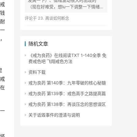
发爽一下）、情绪波动很大时出现的
戒
（现在好难受，想lu一下调整一下情绪）
钱
等...
评论于
23. 再谈如何断念
耐
一
，
随机文章
《戒为良药》在线阅读TXT 1-140全季 免
费戒色吧 飞翔戒色方法
里
资料下载
戒
戒为良药 第140季：九年零破的核心秘髓
在
戒为良药 第139季：戒色高手之路提高篇
戒为良药 第138季：再谈压念的思想误区
一
关于诋毁事件的澄清与说明
坏