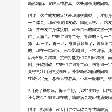
畸形塌陷、双眼无神游离，这些都是我的问题。
附评：这位戒友的症状表现都很典型，手淫对身
一个体会，那就是双腿发软、脚底无根、走路发
场上并未发生身体接触，就是自己的脚突然一扭
吃了大痛苦。中医讲到肾主骨，肾虚的人有一个
掉！JJ一硬，再一泄，身体就软掉了，很多练
的，现在一踢就疼，已经影响到了正常训练。我
后骨密度会增加，抗击打能力也会相应增强，而
刚，多欲则软！中医也讲到肾主恐，伤肾到一定
变得气壮山河气势如虹。外貌畸形塌陷的问题，
往缺少定光，总是无神游离，带着一股邪气，很
7.【得了糖尿病，悔不当初，我才16岁呀！因
还有救么？如果现在戒了糖尿病会减轻或消失吗
附评：彭鑫博士就专门讲过纵欲会导致糖尿病，