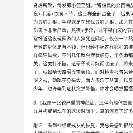
肾虚所致，每发即小便至甜。”肾虚真的会百病
夜+手淫+饮食不节，这三样全部占全了！后果
为五脏之根，手淫就是在砍伐五脏之根，加之其
伤害也非常严重，熬夜+手淫，这不是自废的节
常报道熬夜玩网游的人猝死在网吧，仅仅一个熬
年轻的身体是有本钱，但也经不起这样疯狂的摧
样疯狂纵欲，不出几年就会症状缠身，半条命都
关，这关打不破，这辈子就可能彻底废了，将来
了，就如晴天霹雳五雷轰顶，面对检查报告呆若
深之祸，动辄丧身殒命，而人多乐于从事，以身
少年，也许等到症状突然降临，你才会幡然醒悟
8.【我属于比较严重的神经症，还伴有躯体震
九月初戒到现在的这段时间里，真的恢复了好多
附评：看到神经症戒友的恢复，我总是感到很欣