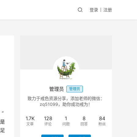
登录
注册
管理员
管理员
致力于戒色资源分享，添加老师的微信：
zq51099，助你成功戒为！
”
1.7K
128
1
8
84
是
文章
评论
问题
回答
粉丝
足