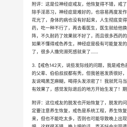
附评：这是位神经症戒友，他恢复得不错，戒了
除手淫恶习，神经症是难好的，也容易再度发作
花光了，身体的病也没有好起来，人生彻底变得
药，吃一种不行了，再去看医生，医生就给他换
阵，不久耐药了效果就不好了，而且很多西药的
如果不懂得戒色养生，神经症是极有可能复发的
了，很多人撸完濒死感就来了……
3.【戒色142天，说些发际线的问题，我是戒
的父辈、伯伯叔叔都有秃，但我爸爸发质很好，
友说喝黑芝麻糊，喝得头发浓密了！我就死马当
有效果了，感觉发际退后的地方开始生发了！期
附评：这位戒友的脱发也开始恢复了，脱发的问
定要注意养生恢复，戒色是系统工程，养生恢复
来，但也不能吃太多，否则也可能导致晚上出现
喝，这样很不错，晚上喝的话，弄不好会出现遗