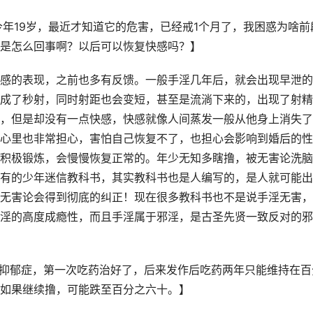
今年19岁，最近才知道它的危害，已经戒1个月了，我困惑为啥前
是怎么回事啊？以后可以恢复快感吗？】
感的表现，之前也多有反馈。一般手淫几年后，就会出现早泄的
成了秒射，同时射距也会变短，甚至是流淌下来的，出现了射精
，但是却没有一点快感，快感就像人间蒸发一般从他身上消失了
心里也非常担心，害怕自己恢复不了，也担心会影响到婚后的性
积极锻炼，会慢慢恢复正常的。年少无知多瞎撸，被无害论洗脑
有的少年迷信教科书，其实教科书也是人编写的，是人就可能出
无害论会得到彻底的纠正！现在很多教科书也不是说手淫无害，
淫的高度成瘾性，而且手淫属于邪淫，是古圣先贤一致反对的邪
症抑郁症，第一次吃药治好了，后来发作后吃药两年只能维持在百
如果继续撸，可能跌至百分之六十。】