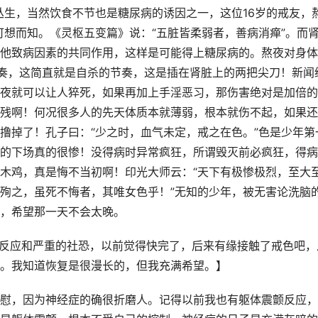
丛生，当然饮食不节也是糖尿病的诱因之一，这位16岁的戒友，
可想而知。《灵枢五变篇》说：“五脏皆柔弱者，善病消瘅”。而
他致病因素的共同作用，这样是可能得上糖尿病的。熬夜对身体
奏，这简直就是自杀的节奏，这是插在肾脏上的两把尖刀！新闻
夜就可以让人猝死，如果再加上手淫恶习，那伤害绝对是加倍的
残啊！何况很多人的先天体质本就薄弱，根本就伤不起，如果还
撸掉了！孔子曰：“少之时，血气未定，戒之在色。”色是少年第
的下场真的很惨！没得病时异常疯狂，所谓毁灭前必疯狂，得病
木鸡，真是悔不当初啊！印光大师云：“天下有极惨极烈，至大
殉之，虽死不悔者，其唯女色乎！”无知的少年，被无害论洗脑
，希望那一天不会太晚。
颤反应和严重的社恐，以前觉得快完了，后来有缘接触了戒色吧，
。我知道恢复是很漫长的，但我充满希望。】
慰，因为神经症的确很折磨人。记得以前我也有躯体震颤反应，