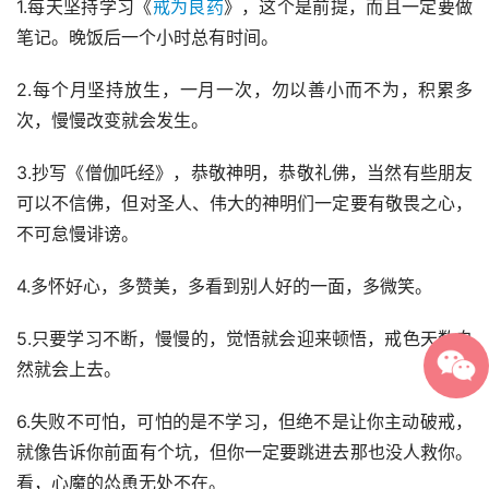
1.每天坚持学习《
戒为良药
》，这个是前提，而且一定要做
笔记。晚饭后一个小时总有时间。
2.每个月坚持放生，一月一次，勿以善小而不为，积累多
次，慢慢改变就会发生。
3.抄写《僧伽吒经》，恭敬神明，恭敬礼佛，当然有些朋友
可以不信佛，但对圣人、伟大的神明们一定要有敬畏之心，
不可怠慢诽谤。
4.多怀好心，多赞美，多看到别人好的一面，多微笑。
5.只要学习不断，慢慢的，觉悟就会迎来顿悟，戒色天数自
然就会上去。
6.失败不可怕，可怕的是不学习，但绝不是让你主动破戒，
就像告诉你前面有个坑，但你一定要跳进去那也没人救你。
看，心魔的怂恿无处不在。