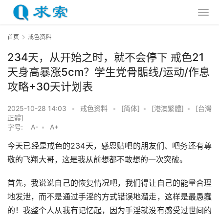
首页
戒色资料
234天，从开始之时，就不会停下 戒色21
天身高暴涨5cm？学生党骨骺线/运动/作息
攻略+30天计划表
2025-10-28 14:03
•
戒色资料
•
[简体]
•
[港澳繁體]
•
[台灣
正體]
字号:
A-
•
A+
今天已经是戒色的234天，感恩贴吧的朋友们、吧务还有尊
敬的飞翔大哥，这是我从前想都不敢想的一次突破。
首先，我说说自己的恢复情况吧，我们得让自己的能量合理
地发泄，而不是通过手淫的方式错误地溜走，这样是最愚蠢
的！我整个人从我有记忆起，因为手淫就没有感受过世间的